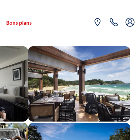
07
4782€
/pers.
14/04/2027
AVR.
SAM.
Retour le
10
Bons plans
4039€
/pers.
17/04/2027
AVR.
LUN.
Retour le
12
3483€
/pers.
19/04/2027
AVR.
MER.
Retour le
14
3074€
/pers.
21/04/2027
AVR.
LUN.
Retour le
19
2699€
/pers.
26/04/2027
AVR.
MER.
Retour le
21
2700€
/pers.
28/04/2027
AVR.
LUN.
Retour le
26
2700€
/pers.
03/05/2027