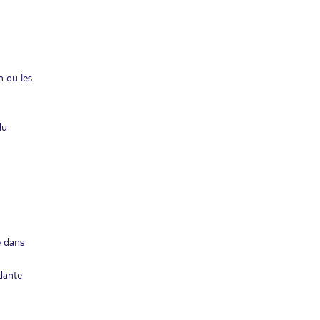
n ou les
du
é dans
dante