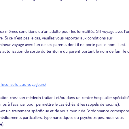
ux mêmes conditions qu’un adulte pour les formalités. S’il voyage avec l’u
e. Si ce n’est pas le cas, veuillez vous reporter aux conditions sur
ineur voyage avec l’un de ses parents dont il ne porte pas le nom, il est
e autorisation de sortie du territoire du parent portant le nom de famille 
/fr/conseils-aux-voyageurs/
ation chez son médecin traitant et/ou dans un centre hospitalier spécialis
ps à l’avance, pour permettre le cas échéant les rappels de vaccins).
uivez un traitement spécifique et de vous munir de l’ordonnance correspon
édicaments particuliers, type narcotiques ou psychotropes, nous vous
e).