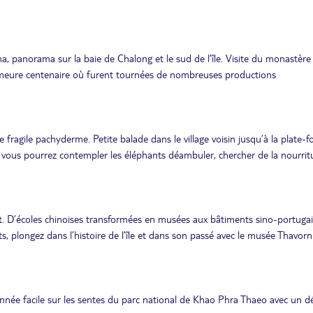
 panorama sur la baie de Chalong et le sud de l’île. Visite du monastère 
emeure centenaire où furent tournées de nombreuses productions
ragile pachyderme. Petite balade dans le village voisin jusqu’à la plate-
ge vous pourrez contempler les éléphants déambuler, chercher de la nourritu
et. D’écoles chinoises transformées en musées aux bâtiments sino-portuga
s, plongez dans l’histoire de l’île et dans son passé avec le musée Thavorn
nnée facile sur les sentes du parc national de Khao Phra Thaeo avec un d