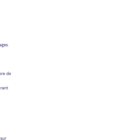
ages.
bre de
urant
 sur