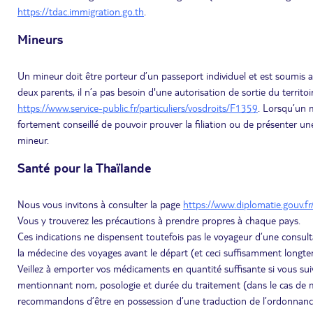
https://tdac.immigration.go.th
.
Mineurs
Un mineur doit être porteur d’un passeport individuel et est soumis a
deux parents, il n’a pas besoin d'une autorisation de sortie du territoir
https://www.service-public.fr/particuliers/vosdroits/F1359
. Lorsqu’un m
fortement conseillé de pouvoir prouver la filiation ou de présenter un
mineur.
Santé pour la Thaïlande
Nous vous invitons à consulter la page
https://www.diplomatie.gouv.fr
Vous y trouverez les précautions à prendre propres à chaque pays.
Ces indications ne dispensent toutefois pas le voyageur d’une consult
la médecine des voyages avant le départ (et ceci suffisamment longtem
Veillez à emporter vos médicaments en quantité suffisante si vous s
mentionnant nom, posologie et durée du traitement (dans le cas de m
recommandons d’être en possession d’une traduction de l’ordonnanc