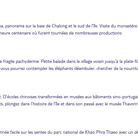
 panorama sur la baie de Chalong et le sud de l’île. Visite du monastère 
emeure centenaire où furent tournées de nombreuses productions
ragile pachyderme. Petite balade dans le village voisin jusqu’à la plate-
ge vous pourrez contempler les éléphants déambuler, chercher de la nourritu
et. D’écoles chinoises transformées en musées aux bâtiments sino-portuga
s, plongez dans l’histoire de l’île et dans son passé avec le musée Thavorn
nnée facile sur les sentes du parc national de Khao Phra Thaeo avec un d