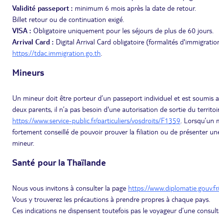
Validité passeport :
minimum 6 mois après la date de retour.
Billet retour ou de continuation exigé.
VISA :
Obligatoire uniquement pour les séjours de plus de 60 jours.
Arrival Card :
Digital Arrival Card obligatoire (formalités d'immigratio
https://tdac.immigration.go.th
.
Mineurs
Un mineur doit être porteur d’un passeport individuel et est soumis a
deux parents, il n’a pas besoin d'une autorisation de sortie du territoir
https://www.service-public.fr/particuliers/vosdroits/F1359
. Lorsqu’un m
fortement conseillé de pouvoir prouver la filiation ou de présenter un
mineur.
Santé pour la Thaïlande
Nous vous invitons à consulter la page
https://www.diplomatie.gouv.fr
Vous y trouverez les précautions à prendre propres à chaque pays.
Ces indications ne dispensent toutefois pas le voyageur d’une consult