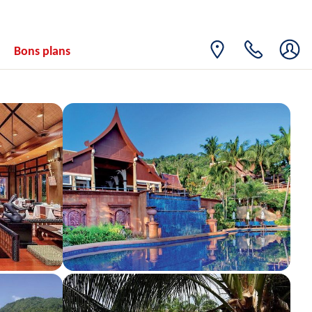
LUN.
Retour le
17
2026€
/pers.
24/08/2026
AOÛT
Bons plans
MER.
Retour le
19
1922€
/pers.
26/08/2026
AOÛT
LUN.
Retour le
24
1543€
/pers.
31/08/2026
AOÛT
MER.
Retour le
26
1543€
/pers.
02/09/2026
AOÛT
LUN.
Retour le
31
1476€
/pers.
07/09/2026
AOÛT
sept. 2026
MER.
Retour le
02
1492€
/pers.
09/09/2026