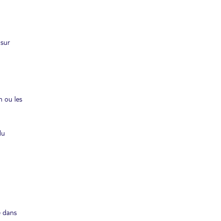
 sur
n ou les
du
é dans