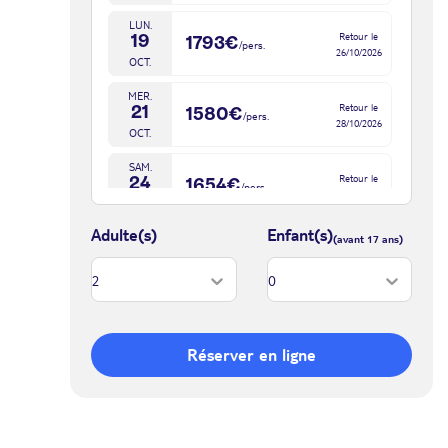
LUN.
Retour le
19
1793€
/pers.
26/10/2026
OCT.
MER.
Retour le
21
1580€
/pers.
28/10/2026
OCT.
SAM.
Retour le
24
1654€
/pers.
31/10/2026
OCT.
Adulte(s)
Enfant(s)
Réserver en ligne