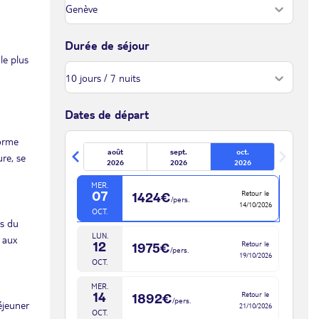
LUN.
Retour le
28
1492€
/pers.
05/10/2026
SEPT.
Durée de séjour
le plus
MER.
Retour le
30
1492€
/pers.
07/10/2026
SEPT.
oct. 2026
Dates de départ
LUN.
forme
Retour le
05
1492€
/pers.
août
sept.
oct.
12/10/2026
re, se
OCT.
2026
2026
2026
MER.
Retour le
07
1424€
/pers.
14/10/2026
OCT.
is du
LUN.
 aux
Retour le
12
1975€
/pers.
19/10/2026
OCT.
MER.
Retour le
14
1892€
/pers.
éjeuner
21/10/2026
OCT.