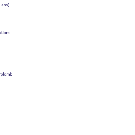
 ans).
ations
urplomb