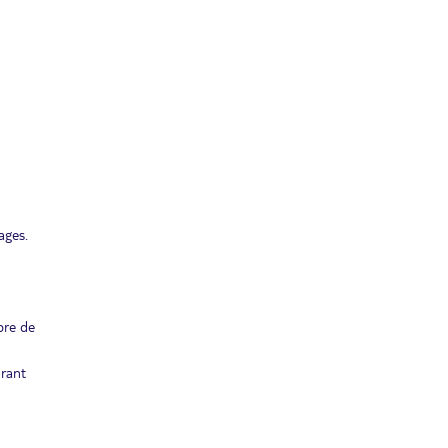
ages.
bre de
urant