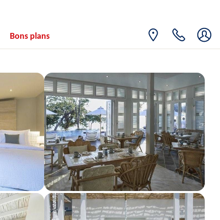
VEN.
Retour le
04
2231€
/pers.
11/09/2026
SEPT.
Bons plans
SAM.
Retour le
05
2140€
/pers.
12/09/2026
SEPT.
DIM.
Retour le
06
2126€
/pers.
13/09/2026
SEPT.
LUN.
Retour le
07
2215€
/pers.
14/09/2026
SEPT.
MAR.
Retour le
08
2211€
/pers.
15/09/2026
SEPT.
MER.
Retour le
09
2211€
/pers.
16/09/2026
SEPT.
JEU.