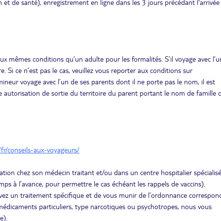
n et de santé), enregistrement en ligne dans les 3 jours précédant l'arrivée
ux mêmes conditions qu’un adulte pour les formalités. S’il voyage avec l’u
e. Si ce n’est pas le cas, veuillez vous reporter aux conditions sur
ineur voyage avec l’un de ses parents dont il ne porte pas le nom, il est
e autorisation de sortie du territoire du parent portant le nom de famille 
/fr/conseils-aux-voyageurs/
ation chez son médecin traitant et/ou dans un centre hospitalier spécialis
ps à l’avance, pour permettre le cas échéant les rappels de vaccins).
uivez un traitement spécifique et de vous munir de l’ordonnance correspon
édicaments particuliers, type narcotiques ou psychotropes, nous vous
e).