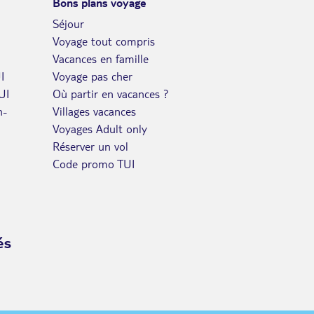
Bons plans voyage
OCT.
Séjour
DIM.
Retour le
18
Voyage tout compris
2297€
/pers.
25/10/2026
OCT.
Vacances en famille
I
Voyage pas cher
LUN.
Retour le
19
2130€
UI
Où partir en vacances ?
/pers.
26/10/2026
OCT.
n-
Villages vacances
Voyages Adult only
MAR.
Retour le
20
2293€
/pers.
Réserver un vol
27/10/2026
OCT.
Code promo TUI
MER.
Retour le
21
2577€
/pers.
28/10/2026
OCT.
JEU.
Retour le
és
22
2732€
/pers.
29/10/2026
OCT.
VEN.
Retour le
23
2875€
/pers.
30/10/2026
OCT.