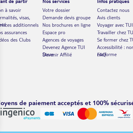
ant de partir
Nos services
Infos pratiques
n à savoir
Votre dossier
Contactez nous
rmalités, visas,
Demande devis groupe
Avis clients
nté
rvices additionnels
Nos brochures en ligne
Voyager avec TUI
s assurances
Espace pro
Travailler chez TU
déos des Clubs
Agences de voyages
Se former chez T
Devenez Agence TUI
Accessibilité : no
Store
conforme
Devenir Affilié
FAQ
oyens de paiement acceptés et 100% sécuris