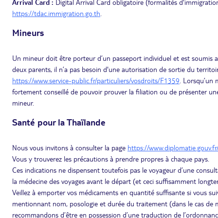
Arrival Card :
Digital Arrival Card obligatoire (formalités d'immigratio
https://tdac.immigration.go.th
.
Mineurs
Un mineur doit être porteur d’un passeport individuel et est soumis a
deux parents, il n’a pas besoin d'une autorisation de sortie du territoir
https://www.service-public.fr/particuliers/vosdroits/F1359
. Lorsqu’un m
fortement conseillé de pouvoir prouver la filiation ou de présenter un
mineur.
Santé pour la Thaïlande
Nous vous invitons à consulter la page
https://www.diplomatie.gouv.fr
Vous y trouverez les précautions à prendre propres à chaque pays.
Ces indications ne dispensent toutefois pas le voyageur d’une consult
la médecine des voyages avant le départ (et ceci suffisamment longtem
Veillez à emporter vos médicaments en quantité suffisante si vous s
mentionnant nom, posologie et durée du traitement (dans le cas de m
recommandons d’être en possession d’une traduction de l’ordonnanc