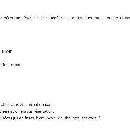
décoration Swahilie, elles bénéficient toutes d’une moustiquaire, climat
 la mer
scine privée
ats locaux et internationaux.
uners et dîners sur réservation.
ées (jus de fruits, bière locale, vin, thé, café, cocktails…).