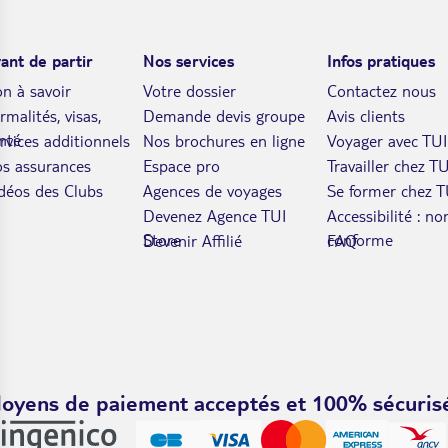
ant de partir
Nos services
Infos pratiques
n à savoir
Votre dossier
Contactez nous
rmalités, visas,
Demande devis groupe
Avis clients
nté
rvices additionnels
Nos brochures en ligne
Voyager avec TUI
s assurances
Espace pro
Travailler chez TU
déos des Clubs
Agences de voyages
Se former chez T
Devenez Agence TUI
Accessibilité : no
Store
conforme
Devenir Affilié
FAQ
oyens de paiement acceptés et 100% sécuris