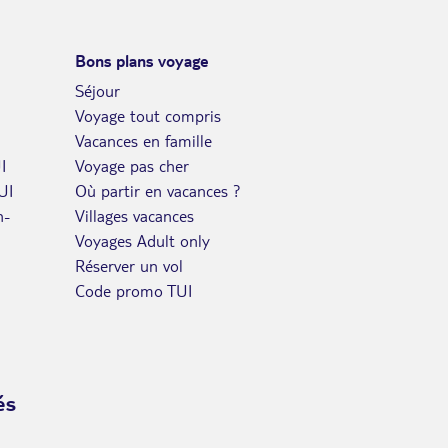
VEN.
Retour le
23
706€
/pers.
Bons plans voyage
28/04/2027
AVR.
Séjour
SAM.
Voyage tout compris
Retour le
24
706€
/pers.
29/04/2027
Vacances en famille
AVR.
I
Voyage pas cher
DIM.
Retour le
25
UI
Où partir en vacances ?
706€
/pers.
30/04/2027
AVR.
n-
Villages vacances
Voyages Adult only
LUN.
Retour le
26
706€
Réserver un vol
/pers.
01/05/2027
AVR.
Code promo TUI
MAR.
Retour le
27
706€
/pers.
02/05/2027
AVR.
MER.
és
Retour le
28
706€
/pers.
03/05/2027
AVR.