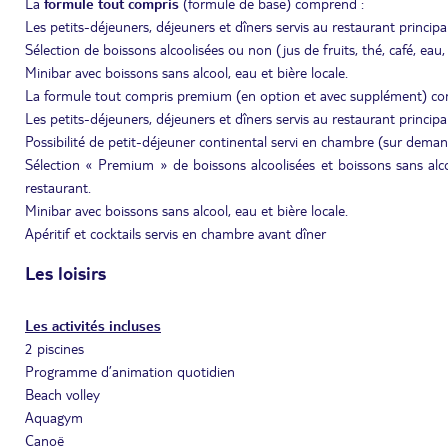
La
formule tout compris
(formule de base) comprend :
Les petits-déjeuners, déjeuners et dîners servis au restaurant princip
Sélection de boissons alcoolisées ou non (jus de fruits, thé, café, eau, b
Minibar avec boissons sans alcool, eau et bière locale.
La formule tout compris premium (en option et avec supplément) co
Les petits-déjeuners, déjeuners et dîners servis au restaurant princip
Possibilité de petit-déjeuner continental servi en chambre (sur dema
Sélection « Premium » de boissons alcoolisées et boissons sans alcool 
restaurant.
Minibar avec boissons sans alcool, eau et bière locale.
Apéritif et cocktails servis en chambre avant dîner
Les loisirs
Les activités incluses
2 piscines
Programme d’animation quotidien
Beach volley
Aquagym
Canoë