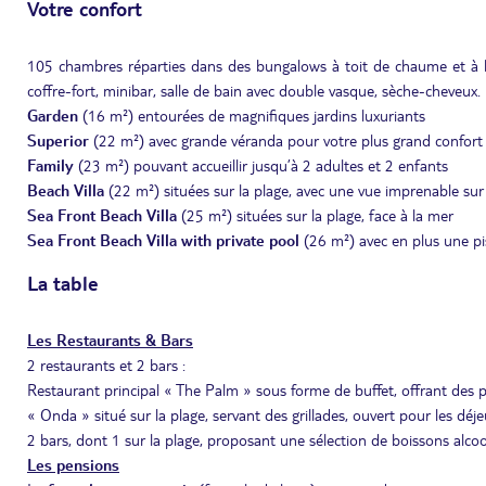
Votre confort
105 chambres réparties dans des bungalows à toit de chaume et à la 
coffre-fort, minibar, salle de bain avec double vasque, sèche-cheveux.
Garden
(16 m²)
entourées de magnifiques jardins luxuriants
Superior
(22 m²) avec grande véranda pour votre plus grand confort
Family
(23 m²)
pouvant accueillir jusqu’à 2 adultes et 2 enfants
Beach Villa
(22 m²)
situées sur la plage, avec une vue imprenable sur
Sea Front Beach Villa
(25 m²)
situées sur la plage, face à la mer
Sea Front Beach Villa with private pool
(26 m²) avec en plus une pi
La table
Les Restaurants & Bars
2 restaurants et 2 bars :
Restaurant principal « The Palm » sous forme de buffet, offrant des pl
« Onda » situé sur la plage, servant des grillades, ouvert pour les déje
2 bars, dont 1 sur la plage, proposant une sélection de boissons alcoolis
Les pensions