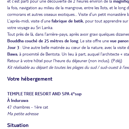
et c’est parti pour une découverte de 2 heures environ de la
magnifi
la fois, navigation au milieu de la mangrove, entre les îlots, et le long
cormorans et autres oiseaux exotiques… Visite d’un petit monastère b
L’après-midi, visite d’une
fabrique de batik
, pour tout apprendre sur 
votre voyage au Sri Lanka.
Tout près de là, dans l’arrière-pays, après avoir gravi quelques dizai
Bouddha couché de 25 mètres de long
. Le site offre une
vue pano
Jour 3
: Une autre belle matinée au cœur de la nature, avec la visite 
Bawa
, à proximité de Bentota. Un lieu à part, auquel l’architecte « s
Retour à votre hôtel pour l’heure du déjeuner (non inclus). (P.déj)
Kit réalisable au départ de toutes les plages du sud / sud-ouest à l’ex
Votre hébergement
TEMPLE TREE RESORT AND SPA 4*sup
À Induruwa
47 chambres - 1ère cat
Ma petite adresse
Situation