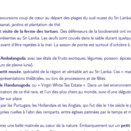
s excursions coup de cœur au départ des plages du sud-ouest du Sri Lanka
sanat, jardins et plantation de thé.
et
visite de la ferme des tortues
. Des défenseurs de la biodiversité ont ins
présentes au Sri Lanka. Les œufs sont couvés dans le sable durant quelqu
avant d’être rejetées à la mer. La saison de ponte est surtout d’octobre à a
 d’Ambalangoda
, avec ses étals de fruits exotiques, légumes, poisson, épice
rs de pleine lune).
petit musée
, spécialité de la région et véritable art au Sri Lanka. Ces « m
présentations théâtrales, ou lors de processions et de fêtes.
c de Handunugoda
, ou « Virgin White Tea Estate ». Dans un bel environne
ication de ce thé rare, et l’un des plus chers au monde, suivi d’une dégust
ler sur place.
ar les Portugais, les Hollandais et les Anglais, qui fut dès le 14e siècle le 
olies ruelles à l’abri des remparts, entre églises patinées par le temps et 
serez une belle matinée au cœur de la nature. Embarquement sur un
petit