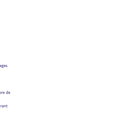
ages.
bre de
urant