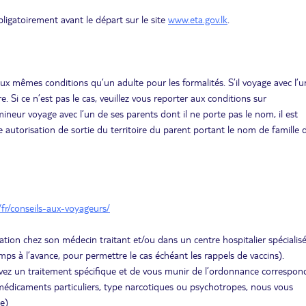
ligatoirement avant le départ sur le site
www.eta.gov.lk
.
ux mêmes conditions qu’un adulte pour les formalités. S’il voyage avec l’u
e. Si ce n’est pas le cas, veuillez vous reporter aux conditions sur
ineur voyage avec l’un de ses parents dont il ne porte pas le nom, il est
e autorisation de sortie du territoire du parent portant le nom de famille 
/fr/conseils-aux-voyageurs/
ation chez son médecin traitant et/ou dans un centre hospitalier spécialis
ps à l’avance, pour permettre le cas échéant les rappels de vaccins).
uivez un traitement spécifique et de vous munir de l’ordonnance correspon
édicaments particuliers, type narcotiques ou psychotropes, nous vous
e)