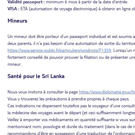
Validité passeport :
minimum 6 mois à partir de la date d’entrée.
VISA :
ETA (autorisation de voyage électronique) à obtenir en ligne ob
Mineurs
Un mineur doit être porteur d’un passeport individuel et est soumis a
deux parents, il n’a pas besoin d'une autorisation de sortie du territoir
https://www.service-public.fr/particuliers/vosdroits/F1359
. Lorsqu’un m
fortement conseillé de pouvoir prouver la filiation ou de présenter un
mineur.
Santé pour le Sri Lanka
Nous vous invitons à consulter la page
https://www.diplomatie.gouv.fr
Vous y trouverez les précautions à prendre propres à chaque pays.
Ces indications ne dispensent toutefois pas le voyageur d’une consult
la médecine des voyages avant le départ (et ceci suffisamment longtem
Veillez à emporter vos médicaments en quantité suffisante si vous s
mentionnant nom, posologie et durée du traitement (dans le cas de m
recommandons d’être en possession d’une traduction de l’ordonnanc