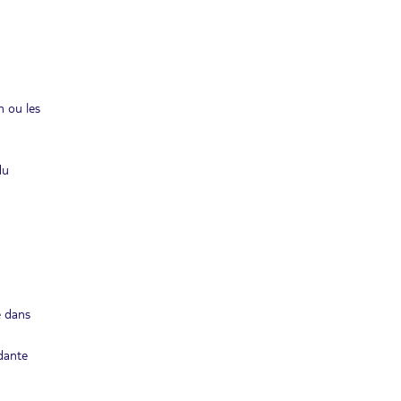
n ou les
du
é dans
dante