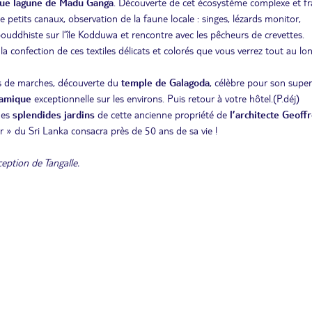
que lagune de Madu Ganga
. Découverte de cet écosystème complexe et fra
 de petits canaux, observation de la faune locale : singes, lézards monitor,
ouddhiste sur l’île Kodduwa et rencontre avec les pêcheurs de crevettes.
la confection de ces textiles délicats et colorés que vous verrez tout au lo
nes de marches, découverte du
temple de Galagoda
, célèbre pour son supe
ramique
exceptionnelle sur les environs. Puis retour à votre hôtel.(P.déj)
des
splendides jardins
de cette ancienne propriété de
l’architecte Geoff
tar » du Sri Lanka consacra près de 50 ans de sa vie !
ception de Tangalle.