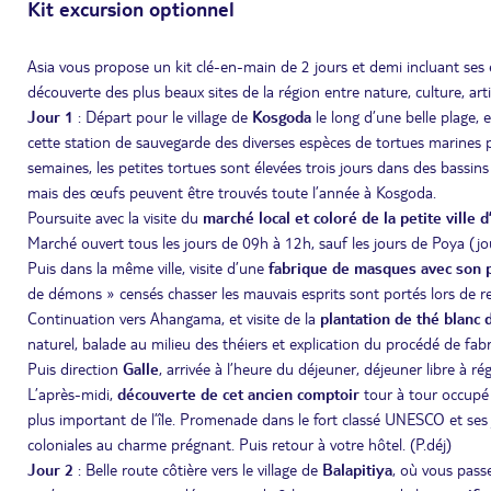
Kit excursion optionnel
Asia vous propose un kit clé-en-main de 2 jours et demi incluant se
découverte des plus beaux sites de la région entre nature, culture, arti
Jour 1
: Départ pour le village de
Kosgoda
le long d’une belle plage, 
cette station de sauvegarde des diverses espèces de tortues marines 
semaines, les petites tortues sont élevées trois jours dans des bassins 
mais des œufs peuvent être trouvés toute l’année à Kosgoda.
Poursuite avec la visite du
marché local et coloré de la petite ville
Marché ouvert tous les jours de 09h à 12h, sauf les jours de Poya (jou
Puis dans la même ville, visite d’une
fabrique de masques avec son 
de démons » censés chasser les mauvais esprits sont portés lors de re
Continuation vers Ahangama, et visite de la
plantation de thé blan
naturel, balade au milieu des théiers et explication du procédé de fabr
Puis direction
Galle
, arrivée à l’heure du déjeuner, déjeuner libre à rég
L’après-midi,
découverte de cet ancien comptoir
tour à tour occupé p
plus important de l’île. Promenade dans le fort classé UNESCO et ses j
coloniales au charme prégnant. Puis retour à votre hôtel. (P.déj)
Jour 2
: Belle route côtière vers le village de
Balapitiya
, où vous pas