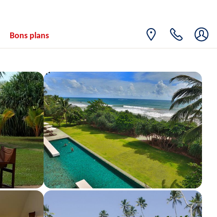
20
1398€
/pers.
27/09/2026
SEPT.
LUN.
Retour le
21
Bons plans
1382€
/pers.
28/09/2026
SEPT.
MAR.
Retour le
22
1397€
/pers.
29/09/2026
SEPT.
MER.
Retour le
23
1387€
/pers.
30/09/2026
SEPT.
JEU.
Retour le
24
1387€
/pers.
01/10/2026
SEPT.
VEN.
Retour le
25
1428€
/pers.
02/10/2026
SEPT.
SAM.
Retour le
26
1416€
/pers.
03/10/2026