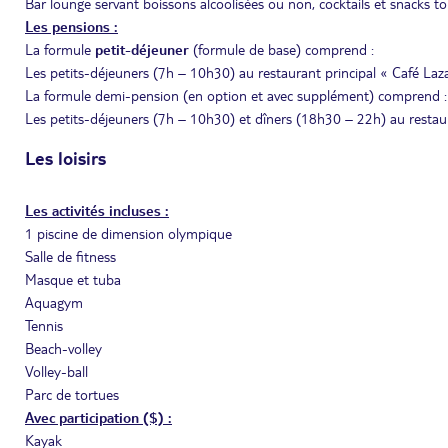
Bar lounge servant boissons alcoolisées ou non, cocktails et snacks to
Les pensions :
La formule
petit-déjeuner
(formule de base) comprend :
Les petits-déjeuners (7h – 10h30) au restaurant principal « Café Laz
La formule demi-pension (en option et avec supplément) comprend :
Les petits-déjeuners (7h – 10h30) et dîners (18h30 – 22h) au restaur
Les loisirs
Les activités incluses :
1 piscine de dimension olympique
Salle de fitness
Masque et tuba
Aquagym
Tennis
Beach-volley
Volley-ball
Parc de tortues
Avec participation ($) :
Kayak