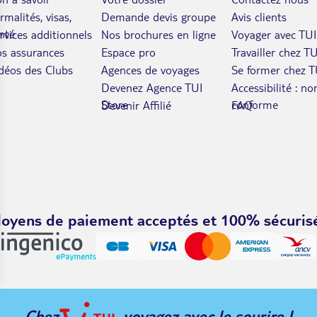
rmalités, visas,
Demande devis groupe
Avis clients
nté
rvices additionnels
Nos brochures en ligne
Voyager avec TUI
s assurances
Espace pro
Travailler chez TU
déos des Clubs
Agences de voyages
Se former chez T
Devenez Agence TUI
Accessibilité : no
Store
conforme
Devenir Affilié
FAQ
oyens de paiement acceptés et 100% sécuris
Chez
, voyagez avec le sourire !