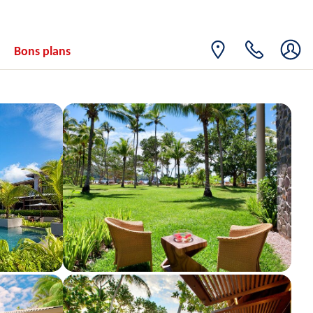
26
2441€
/pers.
31/12/2026
DÉC.
DIM.
Retour le
27
Bons plans
3091€
/pers.
01/01/2027
DÉC.
LUN.
Retour le
28
3091€
/pers.
02/01/2027
DÉC.
MAR.
Retour le
29
3091€
/pers.
03/01/2027
DÉC.
MER.
Retour le
30
3091€
/pers.
04/01/2027
DÉC.
JEU.
Retour le
31
3091€
/pers.
05/01/2027
DÉC.
janv. 2027
VEN.