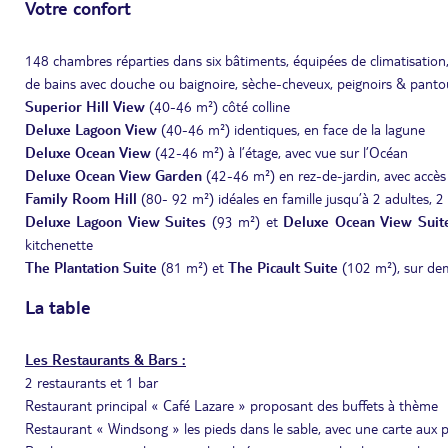
Votre confort
148 chambres réparties dans six bâtiments, équipées de climatisation, ca
de bains avec douche ou baignoire, sèche-cheveux, peignoirs & pantou
Superior Hill View
(40-46 m²) côté colline
Deluxe Lagoon View
(40-46 m²) identiques, en face de la lagune
Deluxe Ocean View
(42-46 m²) à l’étage, avec vue sur l’Océan
Deluxe Ocean View Garden
(42-46 m²) en rez-de-jardin, avec accès p
Family Room Hill
(80- 92 m²) idéales en famille jusqu’à 2 adultes, 2
Deluxe Lagoon View Suites
(93 m²) et
Deluxe Ocean View Suit
kitchenette
The Plantation Suite
(81 m²) et
The Picault Suite
(102 m²), sur dem
La table
Les Restaurants & Bars :
2 restaurants et 1 bar
Restaurant principal « Café Lazare » proposant des buffets à thème
Restaurant « Windsong » les pieds dans le sable, avec une carte aux pr