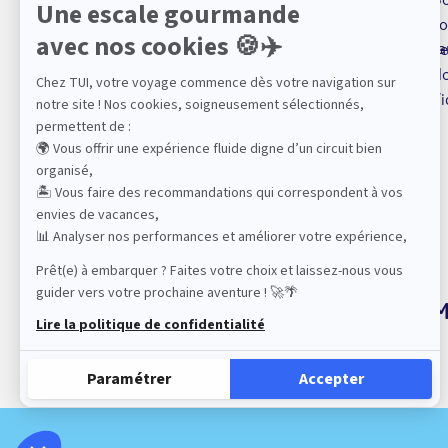
Qui sommes nous ?
Fo
sa
Espace presse
Se
TUI, acteur du tourisme
No
durable
Mentions légales
Vi
CGV et FIS
Politique de confidentialité
Politique de cookies
Gérer mes cookies
Plan de site
M