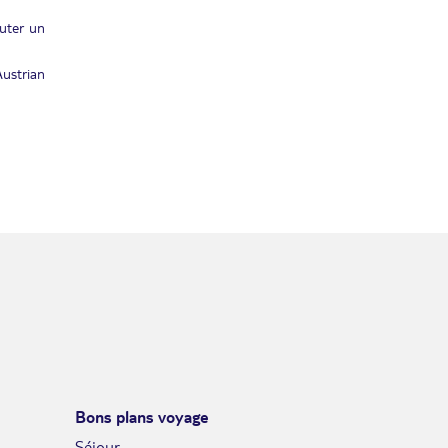
/pers.
31/01/2027
JANV.
outer un
MER.
Retour le
27
1109€
Austrian
/pers.
01/02/2027
JANV.
JEU.
Retour le
28
1141€
/pers.
02/02/2027
JANV.
VEN.
Retour le
29
1173€
/pers.
03/02/2027
JANV.
SAM.
Retour le
30
1205€
/pers.
04/02/2027
JANV.
DIM.
Retour le
31
1237€
/pers.
05/02/2027
JANV.
févr. 2027
Bons plans voyage
LUN.
Séjour