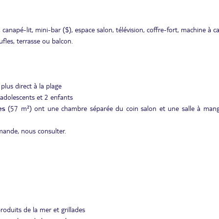
napé-lit, mini-bar ($), espace salon, télévision, coffre-fort, machine à caf
fles, terrasse ou balcon.
lus direct à la plage
 adolescents et 2 enfants
es
(57 m²) ont une chambre séparée du coin salon et une salle à mang
ande, nous consulter.
oduits de la mer et grillades