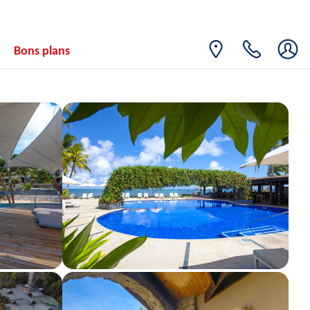
15
2659€
/pers.
21/11/2026
NOV.
LUN.
Retour le
16
Bons plans
2435€
/pers.
22/11/2026
NOV.
MAR.
Retour le
17
2306€
/pers.
23/11/2026
NOV.
MER.
Retour le
18
2120€
/pers.
24/11/2026
NOV.
JEU.
Retour le
19
2179€
/pers.
25/11/2026
NOV.
VEN.
Retour le
20
2249€
/pers.
26/11/2026
NOV.
SAM.
Retour le
21
2534€
/pers.
27/11/2026