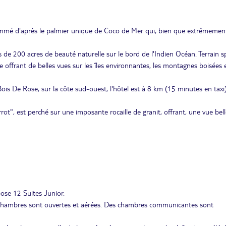
t nommé d'après le palmier unique de Coco de Mer qui, bien que extrêmement
de 200 acres de beauté naturelle sur le bord de l'Indien Océan. Terrain s
ffrant de belles vues sur les îles environnantes, les montagnes boisées e
Bois De Rose, sur la côte sud-ouest, l'hôtel est à 8 km (15 minutes en taxi
rrot", est perché sur une imposante rocaille de granit, offrant, une vue bell
pose 12 Suites Junior.
 chambres sont ouvertes et aérées. Des chambres communicantes sont