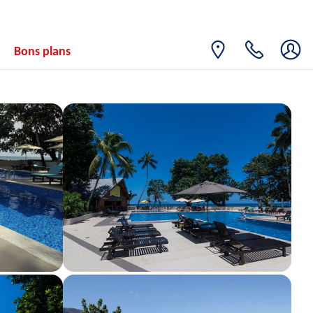
21
1495€
/pers.
28/09/2026
SEPT.
MAR.
Retour le
22
Bons plans
1532€
/pers.
29/09/2026
SEPT.
MER.
Retour le
23
1245€
/pers.
30/09/2026
SEPT.
JEU.
Retour le
24
1532€
/pers.
01/10/2026
SEPT.
VEN.
Retour le
25
1478€
/pers.
02/10/2026
SEPT.
SAM.
Retour le
26
1311€
/pers.
03/10/2026
SEPT.
DIM.
Retour le
27
1245€
/pers.
04/10/2026