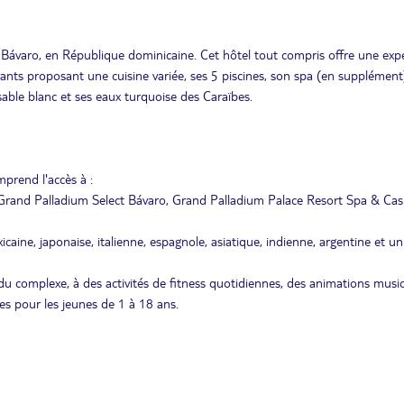
a Bávaro, en République dominicaine. Cet hôtel tout compris offre une exp
ants proposant une cuisine variée, ses 5 piscines, son spa (en supplément
sable blanc et ses eaux turquoise des Caraïbes.
prend l'accès à :
: Grand Palladium Select Bávaro, Grand Palladium Palace Resort Spa & Cas
caine, japonaise, italienne, espagnole, asiatique, indienne, argentine et un
 du complexe, à des activités de fitness quotidiennes, des animations music
ques pour les jeunes de 1 à 18 ans.