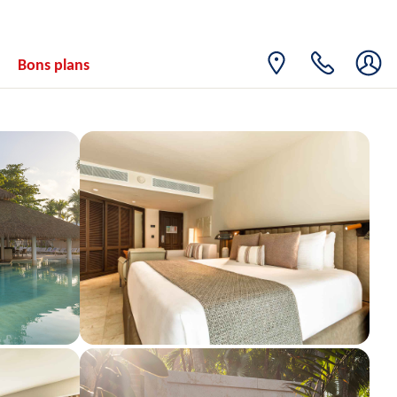
07
8312€
/pers.
12/09/2026
SEPT.
MER.
Retour le
09
Bons plans
1503€
/pers.
14/09/2026
SEPT.
VEN.
Retour le
11
1677€
/pers.
16/09/2026
SEPT.
SAM.
Retour le
12
1993€
/pers.
17/09/2026
SEPT.
DIM.
Retour le
13
1636€
/pers.
18/09/2026
SEPT.
MER.
Retour le
16
1434€
/pers.
21/09/2026
SEPT.
VEN.
Retour le
18
1659€
/pers.
23/09/2026