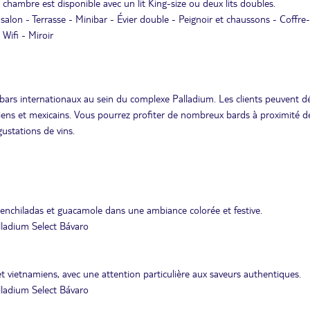
chambre est disponible avec un lit King-size ou deux lits doubles.
alon - Terrasse - Minibar - Évier double - Peignoir et chaussons - Coffre-
Wifi - Miroir
bars internationaux au sein du complexe Palladium. Les clients peuvent d
viens et mexicains. Vous pourrez profiter de nombreux bards à proximité de
gustations de vins.
 enchiladas et guacamole dans une ambiance colorée et festive.
ladium Select Bávaro
 et vietnamiens, avec une attention particulière aux saveurs authentiques.
ladium Select Bávaro