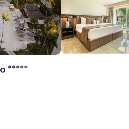
o *****