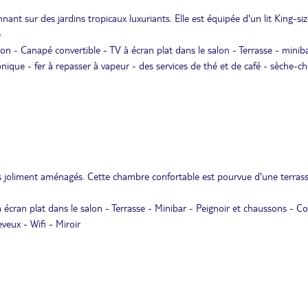
t sur des jardins tropicaux luxuriants. Elle est équipée d'un lit King-siz
é
lon - Canapé convertible - TV à écran plat dans le salon - Terrasse - minib
onique - fer à repasser à vapeur - des services de thé et de café - sèche-c
ns joliment aménagés. Cette chambre confortable est pourvue d'une terras
cran plat dans le salon - Terrasse - Minibar - Peignoir et chaussons - Co
veux - Wifi - Miroir