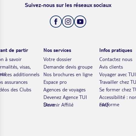
Suivez-nous sur les réseaux sociaux
ant de partir
Nos services
Infos pratiques
n à savoir
Votre dossier
Contactez nous
rmalités, visas,
Demande devis groupe
Avis clients
nté
rvices additionnels
Nos brochures en ligne
Voyager avec TUI
s assurances
Espace pro
Travailler chez TU
déos des Clubs
Agences de voyages
Se former chez T
Devenez Agence TUI
Accessibilité : no
Store
conforme
Devenir Affilié
FAQ