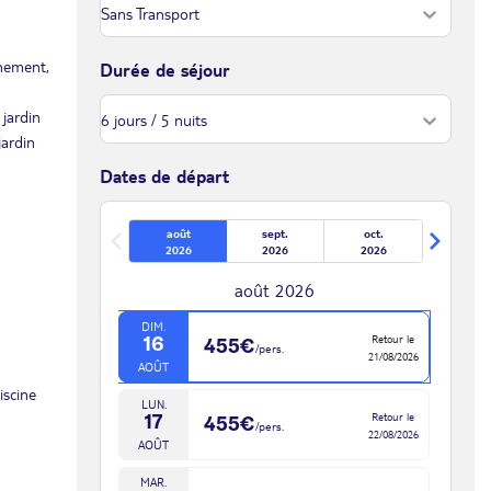
nnement,
Durée de séjour
 jardin
jardin
Dates de départ
août
sept.
oct.
2026
2026
2026
août 2026
DIM.
Retour le
16
455€
/pers.
21/08/2026
AOÛT
iscine
LUN.
Retour le
17
455€
/pers.
22/08/2026
AOÛT
MAR.