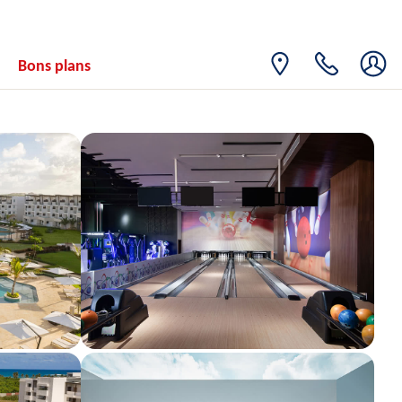
28
1622€
/pers.
03/10/2026
SEPT.
MAR.
Retour le
29
Bons plans
1434€
/pers.
04/10/2026
SEPT.
MER.
Retour le
30
1462€
/pers.
05/10/2026
SEPT.
oct. 2026
JEU.
Retour le
01
1492€
/pers.
06/10/2026
OCT.
VEN.
Retour le
02
1492€
/pers.
07/10/2026
OCT.
SAM.
Retour le
03
1462€
/pers.
08/10/2026
OCT.
DIM.