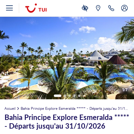
août 2026
1
/
7
JEU.
Retour le
13
660€
/pers.
18/08/2026
Accueil
Bahia Principe Explore Esmeralda ***** - Départs jusqu'au 31/10/2026
AOÛT
Bahia Principe Explore Esmeralda *****
VEN.
Retour le
14
660€
- Départs jusqu'au 31/10/2026
/pers.
19/08/2026
AOÛT