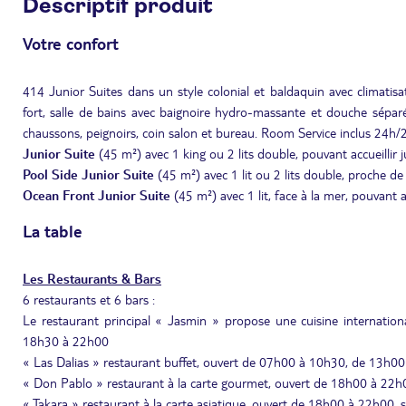
Descriptif produit
Votre confort
414 Junior Suites dans un style colonial et baldaquin avec climatisati
fort, salle de bains avec baignoire hydro-massante et douche séparé
chaussons, peignoirs, coin salon et bureau. Room Service inclus 24h/
Junior Suite
(45 m²)
avec 1 king ou 2 lits double, pouvant accueillir j
Pool Side
Junior Suite
(45 m²) avec 1 lit ou 2 lits double, proche de 
Ocean Front Junior Suite
(45 m²) avec 1 lit, face à la mer, pouvant ac
La table
Les Restaurants & Bars
6 restaurants et 6 bars :
Le restaurant principal « Jasmin » propose une cuisine internati
18h30 à 22h00
« Las Dalias » restaurant buffet, ouvert de 07h00 à 10h30, de 13h
« Don Pablo » restaurant à la carte gourmet, ouvert de 18h00 à 22h0
« Takara » restaurant à la carte asiatique, ouvert de 18h00 à 22h00, s