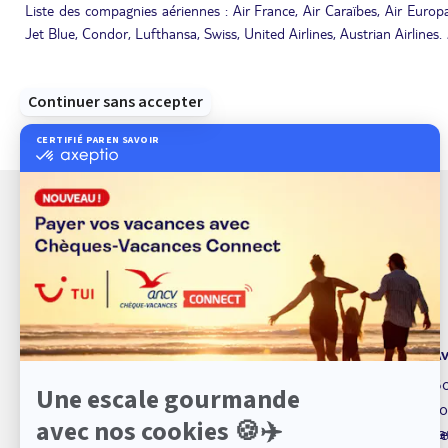
Liste des compagnies aériennes : Air France, Air Caraïbes, Air Europa,
Jet Blue, Condor, Lufthansa, Swiss, United Airlines, Austrian Airlines.
À propos de TUI
Av
TUI marque de service
Bo
Qui sommes nous ?
Fo
sa
Espace presse
Se