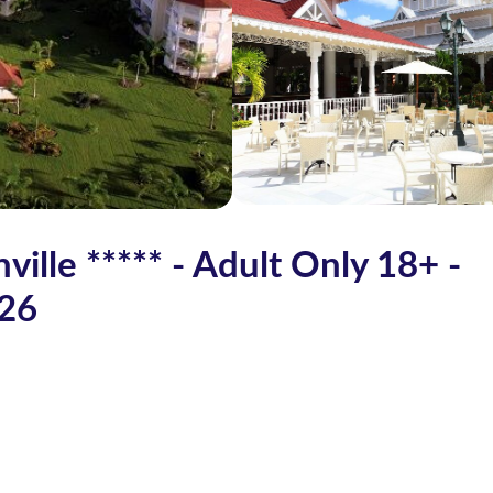
ille ***** - Adult Only 18+ -
026