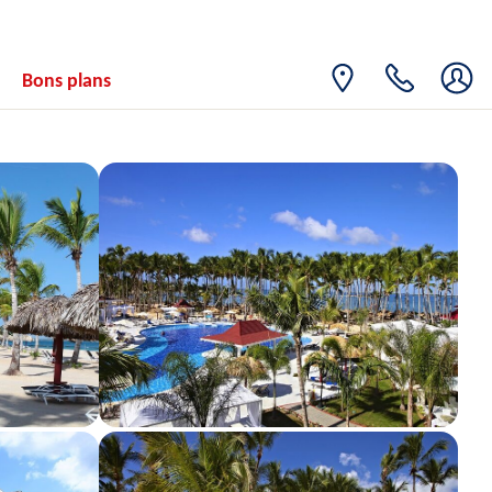
15
708€
/pers.
20/04/2027
AVR.
VEN.
Retour le
16
Bons plans
708€
/pers.
21/04/2027
AVR.
SAM.
Retour le
17
708€
/pers.
22/04/2027
AVR.
DIM.
Retour le
18
708€
/pers.
23/04/2027
AVR.
LUN.
Retour le
19
708€
/pers.
24/04/2027
AVR.
MAR.
Retour le
20
708€
/pers.
25/04/2027
AVR.
MER.
Retour le
21
708€
/pers.
26/04/2027