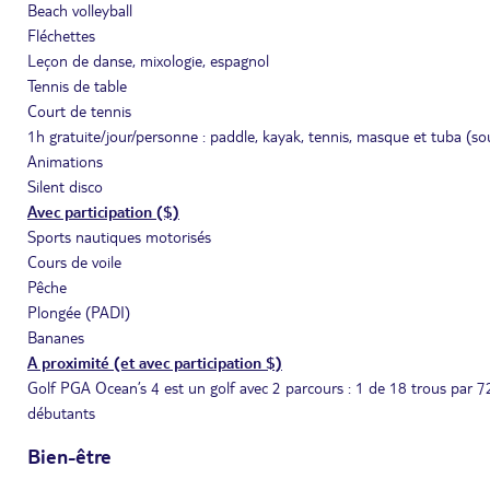
Beach volleyball
Fléchettes
Leçon de danse, mixologie, espagnol
Tennis de table
Court de tennis
1h gratuite/jour/personne : paddle, kayak, tennis, masque et tuba (sou
Animations
Silent disco
Avec participation ($)
Sports nautiques motorisés
Cours de voile
Pêche
Plongée (PADI)
Bananes
A proximité (et avec participation $)
Golf PGA Ocean’s 4 est un golf avec 2 parcours : 1 de 18 trous par 72 
débutants
Bien-être