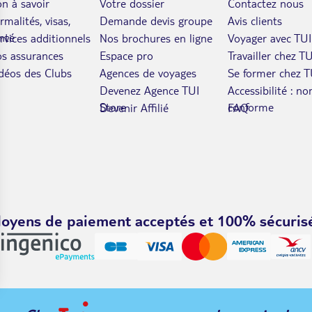
n à savoir
Votre dossier
Contactez nous
rmalités, visas,
Demande devis groupe
Avis clients
nté
rvices additionnels
Nos brochures en ligne
Voyager avec TUI
s assurances
Espace pro
Travailler chez TU
déos des Clubs
Agences de voyages
Se former chez T
Devenez Agence TUI
Accessibilité : no
Store
conforme
Devenir Affilié
FAQ
oyens de paiement acceptés et 100% sécuris