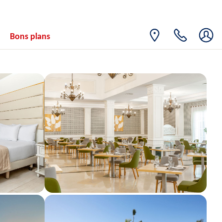
15
838€
/pers.
20/04/2027
AVR.
VEN.
Retour le
16
Bons plans
838€
/pers.
21/04/2027
AVR.
SAM.
Retour le
17
838€
/pers.
22/04/2027
AVR.
DIM.
Retour le
18
838€
/pers.
23/04/2027
AVR.
LUN.
Retour le
19
838€
/pers.
24/04/2027
AVR.
MAR.
Retour le
20
838€
/pers.
25/04/2027
AVR.
MER.
Retour le
21
838€
/pers.
26/04/2027