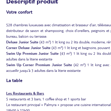
Descriptif produit
Votre confort
528 chambres luxueuses avec climatisation et brasseur d’air, téléviseur
distributeur de savon et shampooing, choix d’oreillers, peignoirs et
bureau, balcon ou terrasse.
Deluxe
Junior Suite
(43 m²) 1 lit king ou 2 lits double, moderne, rén
Corner Deluxe Junior Suite
(43 m²) 1 lit king et baignoire, pouvant a
Swim Up
Premium
Junior Suite
(43 m²) 1 lit king ou 2 lits doubl
adultes dans la literie existante
Swim Up Corner Premium Junior Suite
(42 m²) 1 lit king avec
accueillir jusqu’à 3 adultes dans la literie existante
La table
Les Restaurants & Bars
5 restaurants et 3 bars, 1 coffee shop et 1 sports bar
Le restaurant principal « Palmyra » propose une cuisine internation
18h00 à 22h00