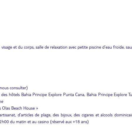
isage et du corps, salle de relaxation avec petite piscine d’eau froide, sa
nous consulter)
te des hôtels Bahia Principe Explore Punta Cana, Bahia Principe Explore T
ne
Las Olas Beach House »
isanat, d’articles de plage, des bijoux, des cigares et alcools dominicai
2h00 du matin et au casino (réservé aux +18 ans)