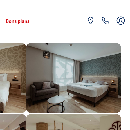
09
2380€
/pers.
14/10/2026
OCT.
SAM.
Retour le
10
Bons plans
2747€
/pers.
15/10/2026
OCT.
DIM.
Retour le
11
2380€
/pers.
16/10/2026
OCT.
LUN.
Retour le
12
2749€
/pers.
17/10/2026
OCT.
MAR.
Retour le
13
2635€
/pers.
18/10/2026
OCT.
SAM.
Retour le
24
4770€
/pers.
29/10/2026
OCT.
DIM.
Retour le
25
2921€
/pers.
30/10/2026