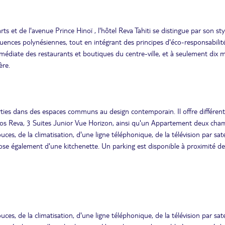
rts et de l'avenue Prince Hinoï , l'hôtel Reva Tahiti se distingue par son sty
luences polynésiennes, tout en intégrant des principes d'éco-responsabilité
médiate des restaurants et boutiques du centre-ville, et à seulement dix 
ère.
arties dans des espaces communs au design contemporain. Il offre différen
ios Reva, 3 Suites Junior Vue Horizon, ainsi qu'un Appartement deux cha
es, de la climatisation, d'une ligne téléphonique, de la télévision par satel
se également d'une kitchenette. Un parking est disponible à proximité de
es, de la climatisation, d'une ligne téléphonique, de la télévision par satel