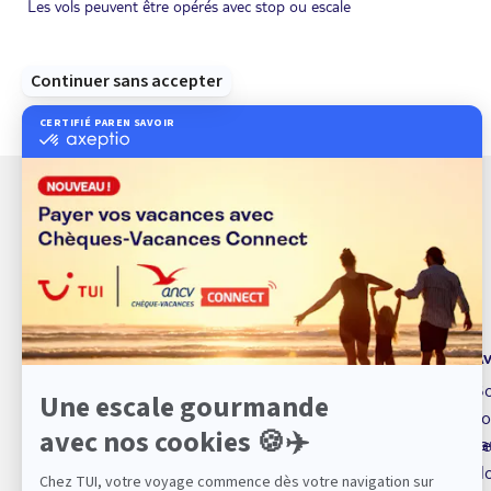
Les vols peuvent être opérés avec stop ou escale
À propos de TUI
Av
TUI marque de service
Bo
Qui sommes nous ?
Fo
sa
Espace presse
Se
TUI, acteur du tourisme
No