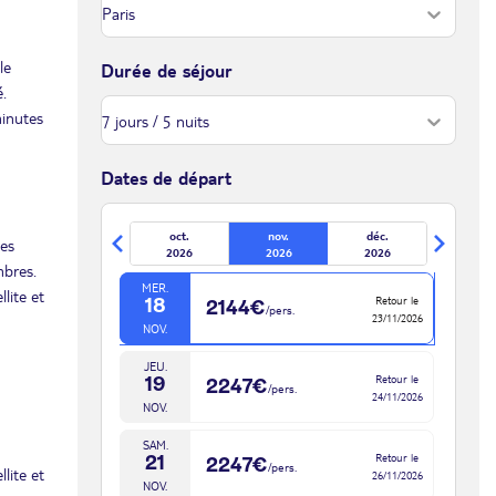
13/11/2026
NOV.
LUN.
le
Retour le
Durée de séjour
09
2326€
/pers.
14/11/2026
.
NOV.
minutes
MAR.
Retour le
10
2326€
/pers.
15/11/2026
NOV.
Dates de départ
MAR.
Retour le
17
2432€
/pers.
oct.
nov.
déc.
22/11/2026
tes
NOV.
2026
2026
2026
mbres.
MER.
lite et
Retour le
18
2144€
/pers.
23/11/2026
NOV.
JEU.
Retour le
19
2247€
/pers.
24/11/2026
NOV.
SAM.
Retour le
21
2247€
/pers.
lite et
26/11/2026
NOV.