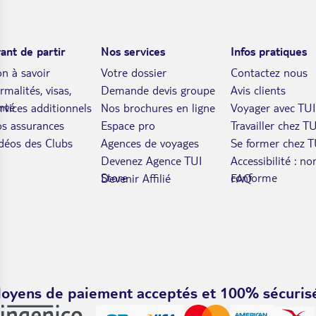
ant de partir
Nos services
Infos pratiques
n à savoir
Votre dossier
Contactez nous
rmalités, visas,
Demande devis groupe
Avis clients
nté
rvices additionnels
Nos brochures en ligne
Voyager avec TUI
s assurances
Espace pro
Travailler chez TU
déos des Clubs
Agences de voyages
Se former chez T
Devenez Agence TUI
Accessibilité : no
Store
conforme
Devenir Affilié
FAQ
oyens de paiement acceptés et 100% sécuris