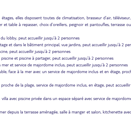
ages, elles disposent toutes de climatisation, brasseur d’air, téléviseur,
fer et table à repasser, choix d’oreillers, peignoir et pantoufles, terrasse o
 du lobby, peut accueillir jusqu’à 2 personnes
’étage et dans le bâtiment principal, vue jardins, peut accueillir jusqu’à 2 p
scine, peut accueillir jusqu’à 2 personnes
a piscine et piscine à partager, peut accueillir jusqu’à 2 personnes
la mer et service de majordome inclus, peut accueillir jusqu’à 2 personnes
ouble, face à la mer avec un service de majordome inclus et en étage, proc
t proche de la plage, service de majordome inclus, en étage, peut accueillir
g, villa avec piscine privée dans un espace séparé avec service de majordome
 mer depuis la terrasse aménagée, salle à manger et salon, kitchenette avec