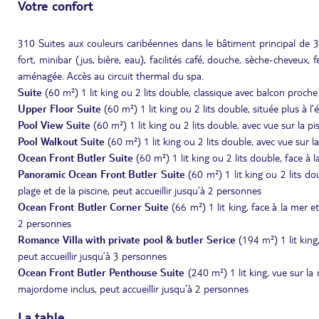
Votre confort
310 Suites aux couleurs caribéennes dans le bâtiment principal de 3 ét
fort, minibar (jus, bière, eau), facilités café, douche, sèche-cheveux, 
aménagée. Accès au circuit thermal du spa.
Suite
(60 m²) 1 lit king ou 2 lits double, classique avec balcon proche
Upper Floor Suite
(60 m²) 1 lit king ou 2 lits double, située plus à l
Pool View Suite
(60 m²) 1 lit king ou 2 lits double, avec vue sur la pi
Pool Walkout Suite
(60 m²) 1 lit king ou 2 lits double, avec vue sur l
Ocean Front Butler Suite
(60 m²) 1 lit king ou 2 lits double, face à 
Panoramic Ocean Front Butler Suite
(60 m²) 1 lit king ou 2 lits d
plage et de la piscine, peut accueillir jusqu’à 2 personnes
Ocean Front Butler Corner Suite
(66 m²) 1 lit king, face à la mer e
2 personnes
Romance Villa with private pool & butler Serice
(194 m²) 1 lit kin
peut accueillir jusqu’à 3 personnes
Ocean Front Butler Penthouse Suite
(240 m²) 1 lit king, vue sur la
majordome inclus, peut accueillir jusqu’à 2 personnes
La table