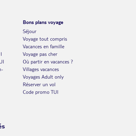
SEPT.
DIM.
Retour le
27
1207€
/pers.
02/10/2026
Bons plans voyage
SEPT.
Séjour
LUN.
Retour le
Voyage tout compris
28
1207€
/pers.
03/10/2026
Vacances en famille
SEPT.
I
Voyage pas cher
MAR.
Retour le
29
1207€
UI
Où partir en vacances ?
/pers.
04/10/2026
SEPT.
n-
Villages vacances
Voyages Adult only
MER.
Retour le
30
1207€
Réserver un vol
/pers.
05/10/2026
SEPT.
Code promo TUI
oct. 2026
JEU.
Retour le
01
1207€
/pers.
06/10/2026
OCT.
és
VEN.
Retour le
02
1207€