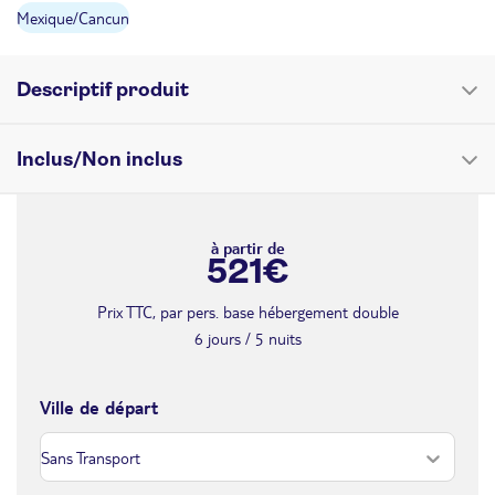
Mexique
/
Cancun
SAM.
Retour le
15
575€
/pers.
20/08/2026
AOÛT
Descriptif produit
DIM.
Retour le
16
575€
/pers.
21/08/2026
AOÛT
Votre confort
Inclus/Non inclus
LUN.
Retour le
17
575€
/pers.
774 chambres réparties dans des petites villas de 3 étages
22/08/2026
Ce prix comprend
AOÛT
chacune. Toutes disposent de climatisation, brasseur d’air,
à partir de
521€
télévision, minibar, nécessaire à café, coffre-fort, sèche-cheveux.
MAR.
Retour le
18
575€
Le vol A/R à destination du
Mexique
sur vols réguliers (dans le
/pers.
Balcon ou terrasse.
23/08/2026
AOÛT
cadre d'un séjour avec transport aérien)
Prix TTC, par pers. base hébergement double
Junior Suite
(36 m²) salle de bain avec baignoire et douche
Les transferts collectifs A/R
Premium Superior
(36 m²) rénovées avec salle de douche
6 jours / 5 nuits
MER.
Retour le
19
Le logement en chambre double
575€
Premium Superior Ocean Front
/pers.
(36 m²) identique à la
24/08/2026
La pension en formule tout compris
AOÛT
Premium Superior, proche de la mer
Ville de départ
Les boissons (sauf marques premium et internationales)
Two Bedroom Suite
(61 m²) idéale en famille avec 1 chambre
JEU.
Retour le
L’accueil et l’assistance sur place
20
564€
séparée et 1 salon avec un canapé lit pour 3 personnes ainsi que
/pers.
25/08/2026
L’accès aux services et infrastructures de l’hôtel (sauf prestations
AOÛT
2 salles de bains (1 avec douche et 1 avec baignoire à
en supplément)
hydromassage).