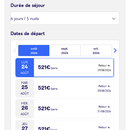
VEN.
Les taxes aéroport, taxes de sûreté, surcharge carburant
Retour le
Durée de séjour
21
554€
/pers.
26/08/2026
La table
(soumises à variation) et redevances passagers (dans le cadre
AOÛT
d'un séjour avec transport aérien)
SAM.
Retour le
22
Les Restaurants & Bars
543€
/pers.
Ce prix ne comprend pas
27/08/2026
8 restaurants et 4 bars
AOÛT
Dates de départ
Le restaurant principal « Yucatan Restaurant » sert une cuisine
DIM.
Tous les suppléments, options et prestations non incluses dans «
Retour le
internationale sous forme de buffet, ouvert de 07h00 à 10h30,
23
532€
/pers.
août
sept.
oct.
28/08/2026
ce prix comprend »
de 12h30 à 15h30 et de 18h00 à 22h00
AOÛT
2026
2026
2026
La franchise bagage sauf mention contraire
« Thali », restaurant à la carte indien, ouvert de 17h30 à 22h00
LUN.
Les dépenses personnelles et pourboires
« Don Pablo » restaurant à la carte gourmet, ouvert de 17h30 à
Retour le
24
521€
/pers.
Les frais de dossiers éventuels
29/08/2026
22h00
AOÛT
Les taxes de séjour
« Gran Tortuga » restaurant steakhouse à la carte, ouvert de
MAR.
Les frais liés aux formalités administratives (visas, vaccinations,
17h30 à 22h00
Retour le
25
521€
/pers.
passeport)
30/08/2026
« Tequila » restaurant à la carte aux spécialités mexicaines, ouvert
AOÛT
Les éventuelles hausses carburant des compagnies aériennes
de 17h30 à 22h00
(dans le cadre d'un séjour avec transport aérien)
MER.
« The Truck Beach Food », snack bar sur la plage ouvert de
Retour le
26
521€
/pers.
Les assurances
31/08/2026
10h30 à 18h00 et de 22h00 à 07h00
AOÛT
« Burger Andale », snack bar burgers ouvert de 11h00 à 17h00
JEU.
« Gastronomico », snack bar ouvert de midi à 16h00
Retour le
27
521€
/pers.