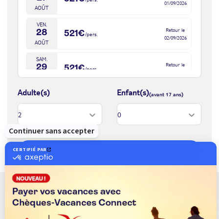
4 bars
01/09/2026
AOÛT
Les pensions
VEN.
La
formule tout compris 24h/24
(formule de base) comprend :
Retour le
28
521€
/pers.
Les petits-déjeuners et déjeuners sous forme de buffet au
02/09/2026
AOÛT
restaurant principal
Les dîners au restaurant principal et 3 dîners à la carte par
SAM.
Retour le
29
521€
/pers.
semaine et sur réservation
03/09/2026
AOÛT
Accès aux restaurants et bars à la carte de l’hôtel Grand Bahia
Adulte(s)
Enfant(s)
Principe Coba (hors buffet et sur réservation), soit un total de 16
DIM.
Retour le
30
521€
/pers.
restaurants et 5 bars
04/09/2026
AOÛT
Service de navette pour circuler dans le complexe
1 heure/jour de paddle, kayak, tennis, masque/tuba, selon
LUN.
Retour le
31
521€
disponibilité
/pers.
05/09/2026
AOÛT
Réduction sur les greens fees du golf PGA Riviera Maya et sur les
Réserver en ligne
leçons, navette gratuite pour s’y rendre
sept. 2026
Les loisirs
MAR.
Retour le
01
Suivez-nous sur les réseaux sociaux
521€
/pers.
06/09/2026
SEPT.
Les activités incluses
MER.
2 piscines dont une pour enfants avec toboggans, bains à