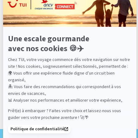
Retour le
02
521€
/pers.
07/09/2026
remous, parasols, transats, serviettes
SEPT.
Fitness
JEU.
Tennis de table
Retour le
03
521€
/pers.
À propos de TUI
Courts de tennis
08/09/2026
SEPT.
Cours de yoga
Avant de partir
VEN.
Zumba
Retour le
04
521€
/pers.
Beach volley
Nos services
09/09/2026
SEPT.
Football
Infos pratiques
Volley-ball
SAM.
Retour le
05
521€
/pers.
Basket-ball
10/09/2026
Bons plans voyage
SEPT.
1 heure/jour selon disponibilité de paddle, kayak, tennis,
masque/tuba
DIM.
Retour le
06
521€
Location de vélo (1h/jour/personne gratuite)
/pers.
11/09/2026
SEPT.
Karaoké
Moyens de paiement acceptés et 100% sécurisés
Discothèque
LUN.
Retour le
07
521€
Casino (+18 ans)
/pers.
12/09/2026
SEPT.
Animation
Avec participation ($)
MAR.
Retour le
08
521€
Golf 18 trous
/pers.
13/09/2026