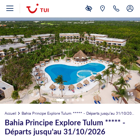
août 2026
MER.
Retour le
12
575€
/pers.
17/08/2026
AOÛT
1
/
5
JEU.
Retour le
13
575€
/pers.
18/08/2026
Accueil
Bahia Principe Explore Tulum ***** - Départs jusqu'au 31/10/2026
AOÛT
Bahia Principe Explore Tulum ***** -
VEN.
Retour le
14
575€
Départs jusqu'au 31/10/2026
/pers.
19/08/2026
AOÛT