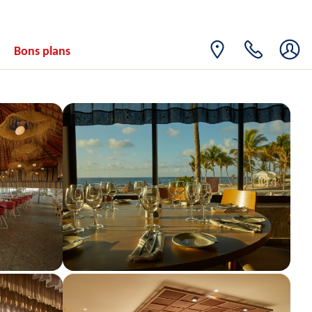
15
716€
/pers.
20/04/2027
AVR.
VEN.
Retour le
16
Bons plans
716€
/pers.
21/04/2027
AVR.
SAM.
Retour le
17
716€
/pers.
22/04/2027
AVR.
DIM.
Retour le
18
716€
/pers.
23/04/2027
AVR.
LUN.
Retour le
19
716€
/pers.
24/04/2027
AVR.
MAR.
Retour le
20
716€
/pers.
25/04/2027
AVR.
MER.
Retour le
21
716€
/pers.
26/04/2027