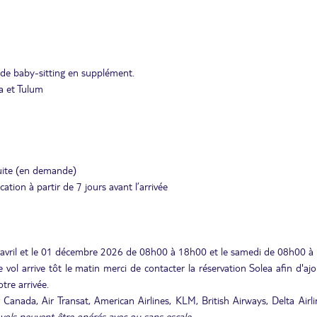
e de baby-sitting en supplément.
a et Tulum
uite (en demande)
ication à partir de 7 jours avant l’arrivée
10 avril et le 01 décembre 2026 de 08h00 à 18h00 et le samedi de 08h00 
 vol arrive tôt le matin merci de contacter la réservation Solea afin d'aj
tre arrivée.
 Canada, Air Transat, American Airlines, KLM, British Airways, Delta Airli
vols peuvent être opérés avec ou sans escale
.