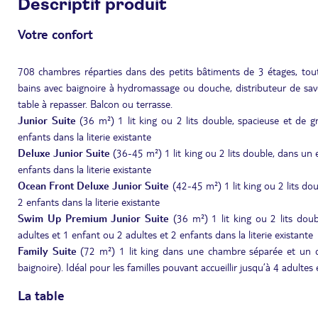
Descriptif produit
Votre confort
708 chambres réparties dans des petits bâtiments de 3 étages, toutes 
bains avec baignoire à hydromassage ou douche, distributeur de savo
table à repasser. Balcon ou terrasse.
Junior Suite
(36 m²) 1 lit king ou 2 lits double, spacieuse et de g
enfants dans la literie existante
Deluxe
Junior Suite
(36-45 m²) 1 lit king ou 2 lits double, dans un e
enfants dans la literie existante
Ocean Front
Deluxe Junior Suite
(42-45 m²) 1 lit king ou 2 lits dou
2 enfants dans la literie existante
Swim Up Premium
Junior Suite
(36 m²) 1 lit king ou 2 lits doub
adultes et 1 enfant ou 2 adultes et 2 enfants dans la literie existante
Family Suite
(72 m²)
1 lit king dans une chambre séparée et un c
baignoire). Idéal pour les familles pouvant accueillir jusqu’à 4 adultes 
La table