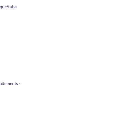
asque/tuba
aitements :