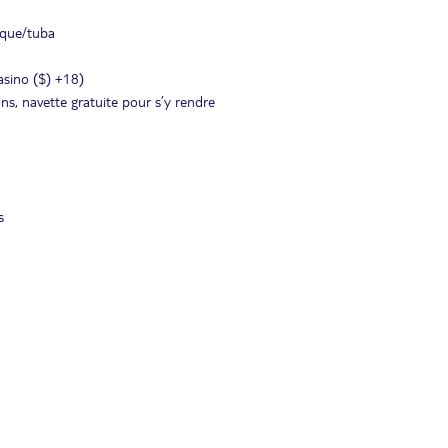
asque/tuba
asino ($) +18)
ns, navette gratuite pour s’y rendre
s