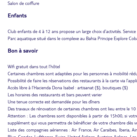
Salon de coiffure
Enfants
Club enfants de 4 à 12 ans propose un large choix d’activités. Servic
Parc aquatique situé dans le complexe au Bahia Principe Explore Cob
Bon à savoir
Wifi gratuit dans tout l’hôtel
Certaines chambres sont adaptées pour les personnes à mobilité réd
Possibilité de faire les réservations des restaurants à la carte via l’appl
Accès libre à l’Hacienda Dona Isabel : artisanat ($), boutiques ($)
Les horaires des restaurants et bars peuvent varier
Une tenue correcte est demandée pour les dîners
Des travaux de rénovation de certaines chambres ont lieu entre le 
Attention : Les chambres sont disponibles à partir de 15h00, si votre
supplément qui vous permettra de bénéficier de votre chambre dès vo
Liste des compagnies aériennes : Air France, Air Caraïbes, Iberia, Air
Blue, Condor, Lufthansa, Swiss, United Airlines, Austrian Airlines.
Les 