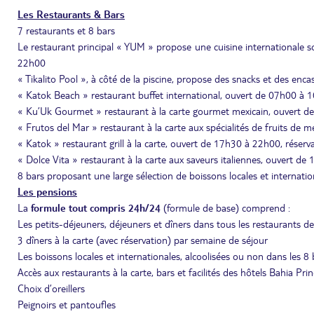
Les Restaurants & Bars
7 restaurants et 8 bars
Le restaurant principal « YUM » propose une cuisine internationale
22h00
« Tikalito Pool », à côté de la piscine, propose des snacks et des e
« Katok Beach » restaurant buffet international, ouvert de 07h00 à
« Ku’Uk Gourmet » restaurant à la carte gourmet mexicain, ouvert de
« Frutos del Mar » restaurant à la carte aux spécialités de fruits de 
« Katok » restaurant grill à la carte, ouvert de 17h30 à 22h00, réserv
« Dolce Vita » restaurant à la carte aux saveurs italiennes, ouvert de
8 bars proposant une large sélection de boissons locales et internation
Les pensions
La
formule tout compris 24h/24
(formule de base) comprend :
Les petits-déjeuners, déjeuners et dîners dans tous les restaurants de 
3 dîners à la carte (avec réservation) par semaine de séjour
Les boissons locales et internationales, alcoolisées ou non dans les 8 
Accès aux restaurants à la carte, bars et facilités des hôtels Bahia Pr
Choix d’oreillers
Peignoirs et pantoufles