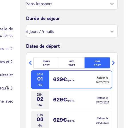
MER.
Retour le
28
681€
/pers.
03/05/2027
AVR.
Durée de séjour
JEU.
Retour le
salle de
29
664€
/pers.
04/05/2027
, fer et
AVR.
VEN.
Dates de départ
tes et 2
Retour le
30
647€
/pers.
05/05/2027
AVR.
tes et 2
mars
avr.
mai
mai 2027
2027
2027
2027
ultes et
SAM.
Retour le
01
629€
/pers.
06/05/2027
MAI
usqu’à 3
DIM.
Retour le
02
629€
ne avec
/pers.
07/05/2027
MAI
LUN.
Retour le
03
629€
/pers.
08/05/2027
MAI