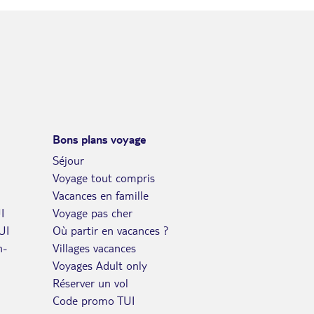
DIM.
Retour le
23
1631€
/pers.
28/05/2027
MAI
LUN.
Retour le
24
1631€
/pers.
29/05/2027
MAI
MAR.
Retour le
25
1631€
/pers.
Bons plans voyage
30/05/2027
MAI
Séjour
MER.
Voyage tout compris
Retour le
26
1631€
/pers.
31/05/2027
Vacances en famille
MAI
I
Voyage pas cher
JEU.
UI
Où partir en vacances ?
Retour le
27
1631€
/pers.
01/06/2027
n-
Villages vacances
MAI
Voyages Adult only
VEN.
Retour le
28
Réserver un vol
1631€
/pers.
02/06/2027
MAI
Code promo TUI