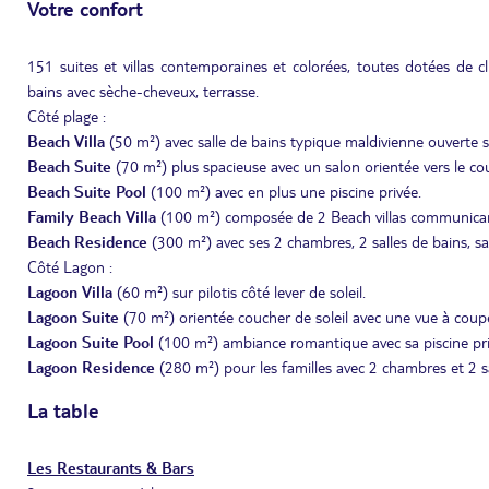
Votre confort
151 suites et villas contemporaines et colorées, toutes dotées de cli
bains avec sèche-cheveux, terrasse.
Côté plage :
Beach Villa
(50 m²) avec salle de bains typique maldivienne ouverte su
Beach Suite
(70 m²) plus spacieuse avec un salon orientée vers le cou
Beach Suite Pool
(100 m²) avec en plus une piscine privée.
Family Beach Villa
(100 m²) composée de 2 Beach villas communicant
Beach Residence
(300 m²) avec ses 2 chambres, 2 salles de bains, sal
Côté Lagon :
Lagoon Villa
(60 m²) sur pilotis côté lever de soleil.
Lagoon Suite
(70 m²) orientée coucher de soleil avec une vue à coupe
Lagoon Suite Pool
(100 m²) ambiance romantique avec sa piscine priv
Lagoon Residence
(280 m²) pour les familles avec 2 chambres et 2 sal
La table
Les Restaurants & Bars