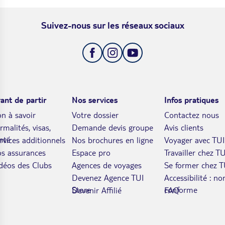
Suivez-nous sur les réseaux sociaux
ant de partir
Nos services
Infos pratiques
n à savoir
Votre dossier
Contactez nous
rmalités, visas,
Demande devis groupe
Avis clients
nté
rvices additionnels
Nos brochures en ligne
Voyager avec TUI
s assurances
Espace pro
Travailler chez TU
déos des Clubs
Agences de voyages
Se former chez T
Devenez Agence TUI
Accessibilité : no
Store
conforme
Devenir Affilié
FAQ