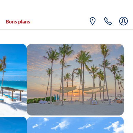
15
1928€
/pers.
20/04/2027
AVR.
VEN.
Retour le
16
Bons plans
1928€
/pers.
21/04/2027
AVR.
SAM.
Retour le
17
1928€
/pers.
22/04/2027
AVR.
DIM.
Retour le
18
1928€
/pers.
23/04/2027
AVR.
LUN.
Retour le
19
1928€
/pers.
24/04/2027
AVR.
MAR.
Retour le
20
1928€
/pers.
25/04/2027
AVR.
MER.
Retour le
21
1928€
/pers.
26/04/2027