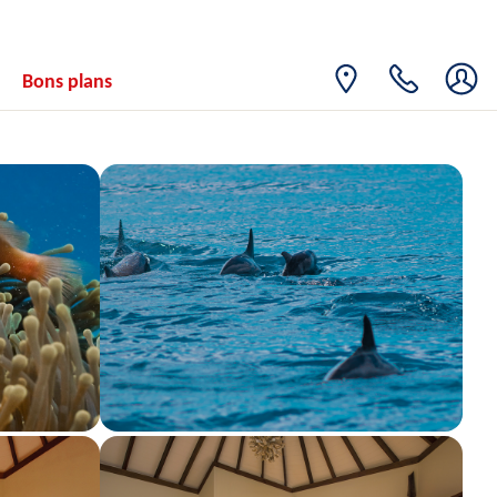
DIM.
Retour le
06
2741€
/pers.
11/09/2026
SEPT.
Bons plans
LUN.
Retour le
07
2370€
/pers.
12/09/2026
SEPT.
MAR.
Retour le
08
2269€
/pers.
13/09/2026
SEPT.
MER.
Retour le
09
2157€
/pers.
14/09/2026
SEPT.
JEU.
Retour le
10
2279€
/pers.
15/09/2026
SEPT.
VEN.
Retour le
11
2185€
/pers.
16/09/2026
SEPT.
SAM.