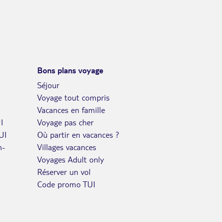
OCT.
SAM.
Retour le
17
2518€
/pers.
22/10/2026
OCT.
DIM.
Retour le
18
2518€
/pers.
Bons plans voyage
23/10/2026
OCT.
Séjour
LUN.
Voyage tout compris
Retour le
19
2518€
/pers.
24/10/2026
Vacances en famille
OCT.
I
Voyage pas cher
MAR.
Retour le
20
UI
Où partir en vacances ?
2518€
/pers.
25/10/2026
OCT.
n-
Villages vacances
Voyages Adult only
MER.
Retour le
21
3717€
Réserver un vol
/pers.
26/10/2026
OCT.
Code promo TUI
JEU.
Retour le
22
3717€
/pers.
27/10/2026
OCT.