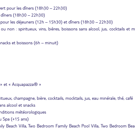
vert pour les dîners (18h30 – 22h30)
es dîners (18h30 – 22h30)
t pour les déjeuners (12h – 15h30) et dîners (18h30 – 22h30)
non : spiritueux, vins, bières, boissons sans alcool, jus, cocktails et m
snacks et boissons (6h – minuit)
® » et « Acquapazza® »
itueux, champagne, bière, cocktails, mocktails, jus, eau minérale, thé, café
ans alcool et snacks
onditions météorologiques
u Spa (+15 ans)
mily Beach Villa, Two Bedroom Family Beach Pool Villa, Two Bedroom Be