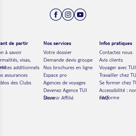
ant de partir
Nos services
Infos pratiques
n à savoir
Votre dossier
Contactez nous
rmalités, visas,
Demande devis groupe
Avis clients
nté
rvices additionnels
Nos brochures en ligne
Voyager avec TUI
s assurances
Espace pro
Travailler chez TU
déos des Clubs
Agences de voyages
Se former chez T
Devenez Agence TUI
Accessibilité : no
Store
conforme
Devenir Affilié
FAQ