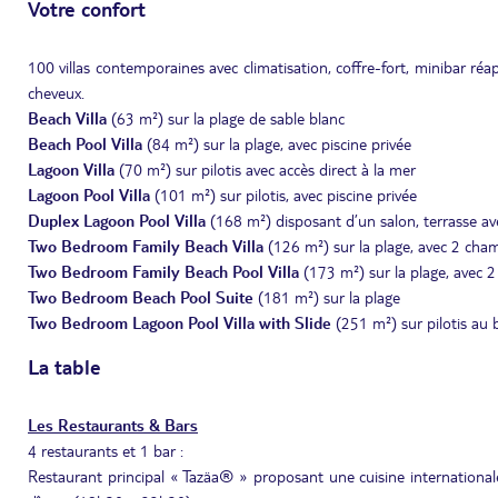
Votre confort
100 villas contemporaines avec climatisation, coffre-fort, minibar réapp
cheveux.
Beach Villa
(63 m²) sur la plage de sable blanc
Beach Pool Villa
(84 m²) sur la plage, avec piscine privée
Lagoon Villa
(70 m²) sur pilotis avec accès direct à la mer
Lagoon Pool Villa
(101 m²) sur pilotis, avec piscine privée
Duplex Lagoon Pool Villa
(168 m²) disposant d’un salon, terrasse ave
Two Bedroom Family Beach Villa
(126 m²) sur la plage, avec 2 cha
Two Bedroom Family Beach Pool Villa
(173 m²) sur la plage, avec 
Two Bedroom Beach Pool Suite
(181 m²) sur la plage
Two Bedroom Lagoon Pool Villa with Slide
(251 m²) sur pilotis au
La table
Les Restaurants & Bars
4 restaurants et 1 bar :
Restaurant principal « Tazäa® » proposant une cuisine internationa