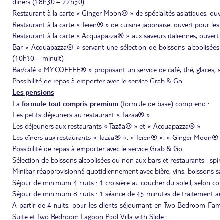
dîners (18h30 – 22h30)
Restaurant à la carte « Ginger Moon® » de spécialités asiatiques, ou
Restaurant à la carte « Teien® » de cuisine japonaise, ouvert pour l
Restaurant à la carte « Acquapazza® » aux saveurs italiennes, ouver
Bar « Acquapazza® » servant une sélection de boissons alcoolisées ou 
(10h30 – minuit)
Bar/café « MY COFFEE® » proposant un service de café, thé, glaces, 
Possibilité de repas à emporter avec le service Grab & Go
Les pensions
La
formule tout compris premium
(formule de base) comprend :
Les petits déjeuners au restaurant « Tazäa® »
Les déjeuners aux restaurants « Tazäa® » et « Acquapazza® »
Les dîners aux restaurants « Tazäa® », « Teien® », « Ginger Moon
Possibilité de repas à emporter avec le service Grab & Go
Sélection de boissons alcoolisées ou non aux bars et restaurants : spir
Minibar réapprovisionné quotidiennement avec bière, vins, boissons s
Séjour de minimum 4 nuits : 1 croisière au coucher du soleil, selon c
Séjour de minimum 8 nuits : 1 séance de 45 minutes de traitement a
A partir de 4 nuits, pour les clients séjournant en Two Bedroom Fa
Suite et Two Bedroom Lagoon Pool Villa with Slide :