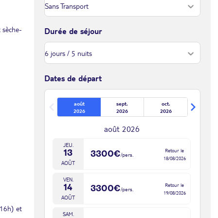
t sèche-
Durée de séjour
Dates de départ
août
sept.
oct.
2026
2026
2026
août 2026
JEU.
Retour le
13
3300€
/pers.
18/08/2026
AOÛT
VEN.
Retour le
14
3300€
/pers.
19/08/2026
AOÛT
 16h) et
SAM.