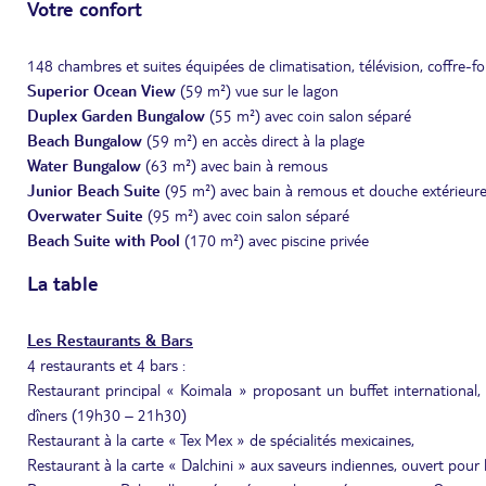
Votre confort
148 chambres et suites équipées de climatisation, télévision, coffre-f
Superior Ocean View
(59 m²) vue sur le lagon
Duplex Garden Bungalow
(55 m²) avec coin salon séparé
Beach Bungalow
(59 m²) en accès direct à la plage
Water Bungalow
(63 m²) avec bain à remous
Junior Beach Suite
(95 m²) avec bain à remous et douche extérieur
Overwater Suite
(95 m²) avec coin salon séparé
Beach Suite with Pool
(170 m²) avec piscine privée
La table
Les Restaurants & Bars
4 restaurants et 4 bars :
Restaurant principal « Koimala » proposant un buffet international
dîners (19h30 – 21h30)
Restaurant à la carte « Tex Mex » de spécialités mexicaines,
Restaurant à la carte « Dalchini » aux saveurs indiennes, ouvert pou