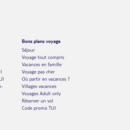
MAI
VEN.
Retour le
14
1126€
/pers.
19/05/2027
MAI
SAM.
Retour le
15
1126€
/pers.
Bons plans voyage
20/05/2027
MAI
Séjour
DIM.
Voyage tout compris
Retour le
16
1126€
/pers.
21/05/2027
Vacances en famille
MAI
I
Voyage pas cher
LUN.
Retour le
17
UI
Où partir en vacances ?
1126€
/pers.
22/05/2027
MAI
n-
Villages vacances
Voyages Adult only
MAR.
Retour le
18
1126€
Réserver un vol
/pers.
23/05/2027
MAI
Code promo TUI
MER.
Retour le
19
1126€
/pers.
24/05/2027
MAI