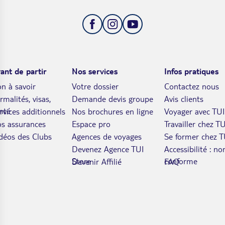
ant de partir
Nos services
Infos pratiques
n à savoir
Votre dossier
Contactez nous
rmalités, visas,
Demande devis groupe
Avis clients
nté
rvices additionnels
Nos brochures en ligne
Voyager avec TUI
s assurances
Espace pro
Travailler chez TU
déos des Clubs
Agences de voyages
Se former chez T
Devenez Agence TUI
Accessibilité : no
Store
conforme
Devenir Affilié
FAQ