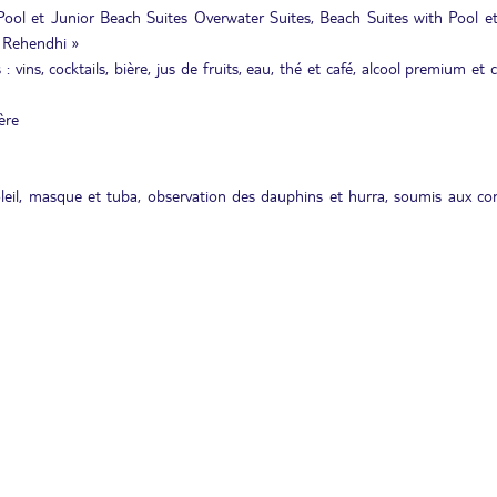
 Pool et Junior Beach Suites Overwater Suites, Beach Suites with Pool e
« Rehendhi »
vins, cocktails, bière, jus de fruits, eau, thé et café, alcool premium et c
ère
leil, masque et tuba, observation des dauphins et hurra, soumis aux co