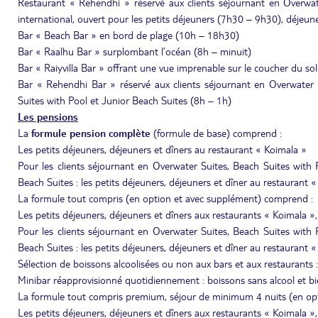
Restaurant « Rehendhi » réservé aux clients séjournant en Overwat
international, ouvert pour les petits déjeuners (7h30 – 9h30), déje
Bar « Beach Bar » en bord de plage (10h – 18h30)
Bar « Raalhu Bar » surplombant l’océan (8h – minuit)
Bar « Raiyvilla Bar » offrant une vue imprenable sur le coucher du sol
Bar « Rehendhi Bar » réservé aux clients séjournant en Overwater 
Suites with Pool et Junior Beach Suites (8h – 1h)
Les pensions
La
formule pension complète
(formule de base) comprend :
Les petits déjeuners, déjeuners et dîners au restaurant « Koimala »
Pour les clients séjournant en Overwater Suites, Beach Suites with
Beach Suites : les petits déjeuners, déjeuners et dîner au restaurant 
La formule tout compris
(en option et avec supplément) comprend :
Les petits déjeuners, déjeuners et dîners aux restaurants « Koimala »,
Pour les clients séjournant en Overwater Suites, Beach Suites with
Beach Suites : les petits déjeuners, déjeuners et dîner au restaurant 
Sélection de boissons alcoolisées ou non aux bars et aux restaurants : vi
Minibar réapprovisionné quotidiennement : boissons sans alcool et bi
La formule tout compris premium, séjour de minimum 4 nuits (en op
Les petits déjeuners, déjeuners et dîners aux restaurants « Koimala »,