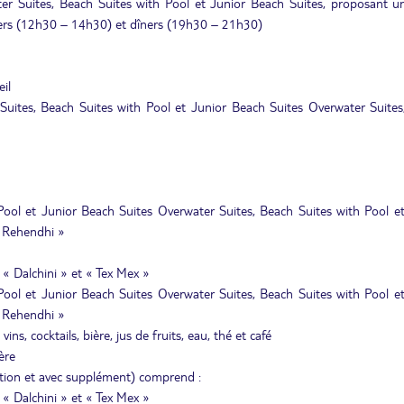
er Suites, Beach Suites with Pool et Junior Beach Suites, proposant un
uners (12h30 – 14h30) et dîners (19h30 – 21h30)
eil
Suites, Beach Suites with Pool et Junior Beach Suites Overwater Suites
 Pool et Junior Beach Suites Overwater Suites, Beach Suites with Pool e
« Rehendhi »
 « Dalchini » et « Tex Mex »
 Pool et Junior Beach Suites Overwater Suites, Beach Suites with Pool e
« Rehendhi »
ns, cocktails, bière, jus de fruits, eau, thé et café
ère
tion et avec supplément) comprend :
 « Dalchini » et « Tex Mex »