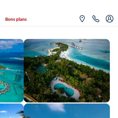
31
1464€
/pers.
05/04/2027
MARS
avr. 2027
Bons plans
JEU.
Retour le
01
1464€
/pers.
06/04/2027
AVR.
VEN.
Retour le
02
1464€
/pers.
07/04/2027
AVR.
SAM.
Retour le
03
1464€
/pers.
08/04/2027
AVR.
DIM.
Retour le
04
1464€
/pers.
09/04/2027
AVR.
LUN.
Retour le
05
1464€
/pers.
10/04/2027
AVR.
MAR.