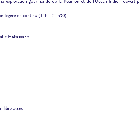
une exploration gourmande de la Réunion et de l’Océan Indien, ouvert p
on légère en continu (12h – 21h30).
pal « Makassar ».
 libre accès