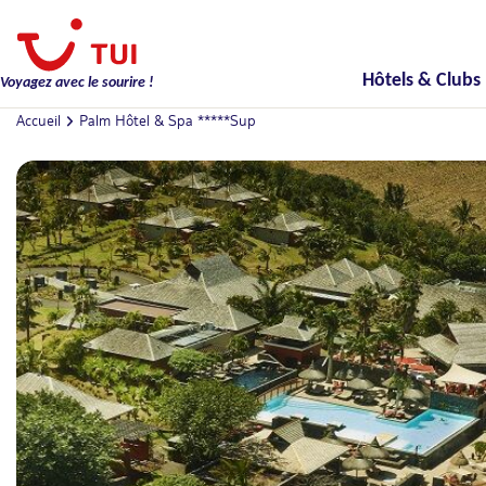
Hôtels & Clubs
Voyagez avec le sourire !
Accueil
Palm Hôtel & Spa *****Sup