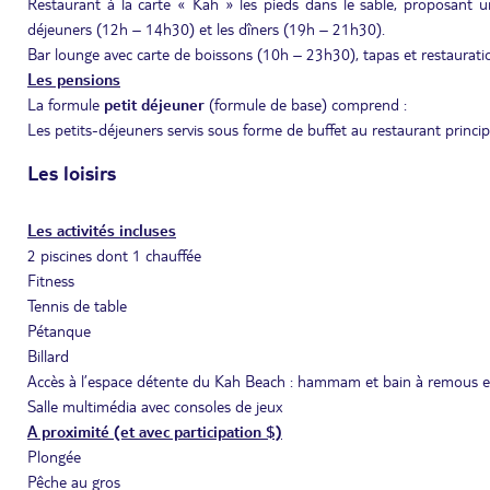
Restaurant à la carte « Kah » les pieds dans le sable, proposant 
déjeuners (12h – 14h30) et les dîners (19h – 21h30).
Bar lounge avec carte de boissons (10h – 23h30), tapas et restaurati
Les pensions
La formule
petit déjeuner
(formule de base) comprend :
Les petits-déjeuners servis sous forme de buffet au restaurant princi
Les loisirs
Les activités incluses
2 piscines dont 1 chauffée
Fitness
Tennis de table
Pétanque
Billard
Accès à l’espace détente du Kah Beach : hammam et bain à remous en
Salle multimédia avec consoles de jeux
A proximité (et avec participation $)
Plongée
Pêche au gros