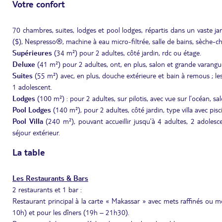
Votre confort
70 chambres, suites, lodges et pool lodges, répartis dans un vaste jardi
($), Nespresso®, machine à eau micro-filtrée, salle de bains, sèche-ch
Supérieures
(34 m²) pour 2 adultes, côté jardin, rdc ou étage.
Deluxe
(41 m²) pour 2 adultes, ont, en plus, salon et grande varangue
Suites
(55 m²) avec, en plus, douche extérieure et bain à remous ; les 
1 adolescent.
Lodges
(100 m²) : pour 2 adultes, sur pilotis, avec vue sur l’océan, sal
Pool Lodges
(140 m²), pour 2 adultes, côté jardin, type villa avec pis
Pool Villa
(240 m²), pouvant accueillir jusqu’à 4 adultes, 2 adolesc
séjour extérieur.
La table
Les Restaurants & Bars
2 restaurants et 1 bar :
Restaurant principal à la carte « Makassar » avec mets raffinés ou 
10h) et pour les dîners (19h – 21h30).