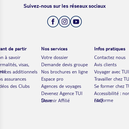
Suivez-nous sur les réseaux sociaux
ant de partir
Nos services
Infos pratiques
n à savoir
Votre dossier
Contactez nous
rmalités, visas,
Demande devis groupe
Avis clients
nté
rvices additionnels
Nos brochures en ligne
Voyager avec TUI
s assurances
Espace pro
Travailler chez TU
déos des Clubs
Agences de voyages
Se former chez T
Devenez Agence TUI
Accessibilité : no
Store
conforme
Devenir Affilié
FAQ