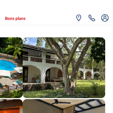
15
779€
/pers.
20/09/2026
SEPT.
MER.
Retour le
16
Bons plans
779€
/pers.
21/09/2026
SEPT.
JEU.
Retour le
17
779€
/pers.
22/09/2026
SEPT.
VEN.
Retour le
18
779€
/pers.
23/09/2026
SEPT.
SAM.
Retour le
19
779€
/pers.
24/09/2026
SEPT.
DIM.
Retour le
20
779€
/pers.
25/09/2026
SEPT.
LUN.
Retour le
21
779€
/pers.
26/09/2026