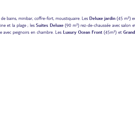
de bains, minibar, coffre-fort, moustiquaire. Les
Deluxe jardin
(45 m²) en
ine et la plage ; les
Suites Deluxe
(90 m²) rez-de-chaussée avec salon et
age avec peignoirs en chambre. Les
Luxury Ocean Front
(45m²) et
Grand