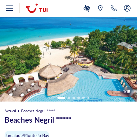
1
/
15
Accueil
Beaches Negril *****
Beaches Negril *****
Jamaique
/
Montego Bay