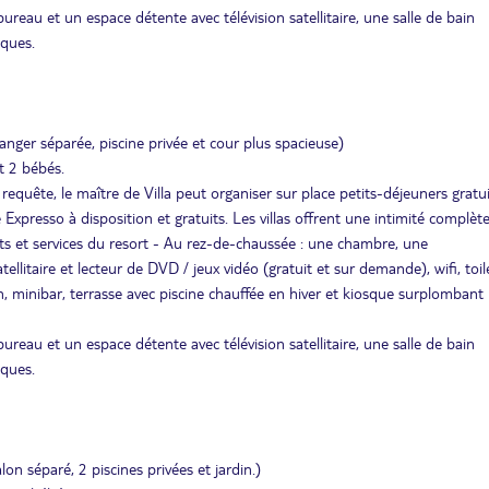
eau et un espace détente avec télévision satellitaire, une salle de bain
sques.
anger séparée, piscine privée et cour plus spacieuse)
t 2 bébés.
requête, le maître de Villa peut organiser sur place petits-déjeuners gratui
Expresso à disposition et gratuits. Les villas offrent une intimité complèt
nts et services du resort - Au rez-de-chaussée : une chambre, une
ellitaire et lecteur de DVD / jeux vidéo (gratuit et sur demande), wifi, toil
, minibar, terrasse avec piscine chauffée en hiver et kiosque surplombant 
eau et un espace détente avec télévision satellitaire, une salle de bain
sques.
 séparé, 2 piscines privées et jardin.)