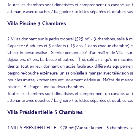
Toutes les chambres sont climatisées et comprennent un canapé, un bur
attenante avec douches / baignoire / toilettes séparées et doubles va
Villa Piscine 3 Chambres
2 Villas donnant sur le jardin tropical (525 m² - 3 chambres, salle à m
Capacité : 6 adultes et 3 enfants (-13 ans, 1 dans chaque chambre) e
Check-in personnalisé - Service personnalisé d'un maître de Villa : sur 
déjeuners, dîners, barbecue et autres - Thé, café ainsi qu'une machine 
clients, tout en leur donnant un accès facile aux différents équipeme
baignoire/douche extérieure, un salon/salle à manger avec télévision sat
pour les invités, kitchenette exclusivement dédiée au Maître de maison
piscine - À l'étage : une ou deux chambres.
Toutes les chambres sont climatisées et comprennent un canapé, un bur
attenante avec douches / baignoire / toilettes séparées et doubles va
Villa Présidentielle 5 Chambres
1 VILLA PRÉSIDENTIELLE - 978 m² (Vue sur la mer - 5 chambres, salon