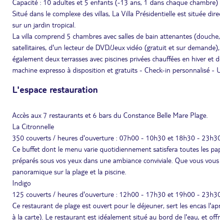
Capacité : 10 adultes et 5 enfants (-13 ans, 1 dans chaque chambre) 
Situé dans le complexe des villas, La Villa Présidentielle est située d
sur un jardin tropical.
La villa comprend 5 chambres avec salles de bain attenantes (douche, b
satellitaires, d'un lecteur de DVD/Jeux vidéo (gratuit et sur demande)
également deux terrasses avec piscines privées chauffées en hiver et d
machine expresso à disposition et gratuits - Check-in personnalisé - U
L'espace restauration
Accès aux 7 restaurants et 6 bars du Constance Belle Mare Plage.
La Citronnelle
350 couverts / heures d'ouverture : 07h00 - 10h30 et 18h30 - 23h
Ce buffet dont le menu varie quotidiennement satisfera toutes les pap
préparés sous vos yeux dans une ambiance conviviale. Que vous vous in
panoramique sur la plage et la piscine.
Indigo
125 couverts / heures d'ouverture : 12h00 - 17h30 et 19h00 - 23h
Ce restaurant de plage est ouvert pour le déjeuner, sert les encas l'a
à la carte). Le restaurant est idéalement situé au bord de l'eau, et off