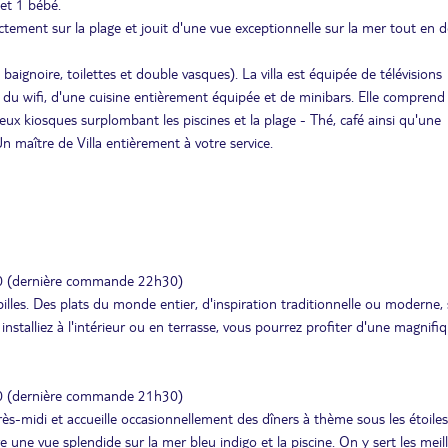
et 1 bébé.
irectement sur la plage et jouit d'une vue exceptionnelle sur la mer tout en
aignoire, toilettes et double vasques). La villa est équipée de télévisions
, du wifi, d'une cuisine entièrement équipée et de minibars. Elle comprend
eux kiosques surplombant les piscines et la plage - Thé, café ainsi qu'une
n maître de Villa entièrement à votre service.
30 (dernière commande 22h30)
illes. Des plats du monde entier, d'inspiration traditionnelle ou moderne,
stalliez à l'intérieur ou en terrasse, vous pourrez profiter d'une magnifi
30 (dernière commande 21h30)
près-midi et accueille occasionnellement des dîners à thème sous les étoil
re une vue splendide sur la mer bleu indigo et la piscine. On y sert les meil