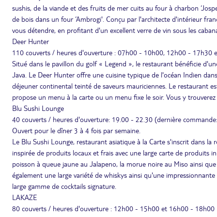
sushis, de la viande et des fruits de mer cuits au four à charbon ‘Jospe
de bois dans un four ‘Ambrogi'. Conçu par l'architecte d'intérieur fran
vous détendre, en profitant d'un excellent verre de vin sous les caban
Deer Hunter
110 couverts / heures d'ouverture : 07h00 - 10h00, 12h00 - 17h30
Situé dans le pavillon du golf « Legend », le restaurant bénéficie d'u
Java. Le Deer Hunter offre une cuisine typique de l'océan Indien dan
déjeuner continental teinté de saveurs mauriciennes. Le restaurant est
propose un menu à la carte ou un menu fixe le soir. Vous y trouverez n
Blu Sushi Lounge
40 couverts / heures d'ouverture: 19.00 - 22.30 (dernière commande
Ouvert pour le dîner 3 à 4 fois par semaine.
Le Blu Sushi Lounge, restaurant asiatique à la Carte s'inscrit dans l
inspirée de produits locaux et frais avec une large carte de produits 
poisson à queue jaune au Jalapeno, la morue noire au Miso ainsi que 
également une large variété de whiskys ainsi qu'une impressionnante s
large gamme de cocktails signature.
LAKAZE
80 couverts / heures d'ouverture : 12h00 - 15h00 et 16h00 - 18h00