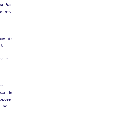
 au feu
MER.
pourrez
Retour le
30
3121€
/pers.
05/07/2027
JUIN
juil. 2027
 cerf de
JEU.
Retour le
01
3275€
it
/pers.
06/07/2027
JUIL.
ecue.
VEN.
Retour le
02
3410€
/pers.
07/07/2027
JUIL.
SAM.
Retour le
03
e,
3312€
/pers.
08/07/2027
sont le
JUIL.
ropose
DIM.
Retour le
 une
04
3299€
/pers.
09/07/2027
JUIL.
LUN.
Retour le
05
3531€
/pers.
10/07/2027