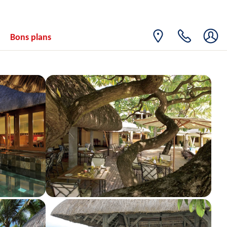
23
3539€
/pers.
28/05/2027
MAI
LUN.
Retour le
24
Bons plans
3532€
/pers.
29/05/2027
MAI
MAR.
Retour le
25
3519€
/pers.
30/05/2027
MAI
MER.
Retour le
26
3512€
/pers.
31/05/2027
MAI
JEU.
Retour le
27
3506€
/pers.
01/06/2027
MAI
VEN.
Retour le
28
3506€
/pers.
02/06/2027
MAI
SAM.
Retour le
29
3500€
/pers.
03/06/2027