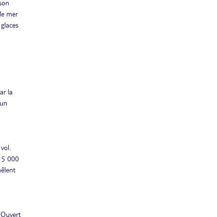
 son
JUIL.
 de mer
MAR.
 glaces
Retour le
06
3655€
/pers.
11/07/2027
JUIL.
MER.
Retour le
07
3865€
/pers.
12/07/2027
JUIL.
JEU.
ar la
Retour le
08
4024€
/pers.
 un
13/07/2027
JUIL.
VEN.
Retour le
09
4214€
/pers.
14/07/2027
JUIL.
vol.
 15 000
SAM.
Retour le
10
4214€
/pers.
mêlent
15/07/2027
JUIL.
DIM.
Retour le
11
4134€
/pers.
16/07/2027
JUIL.
. Ouvert