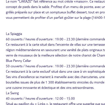
Le nom "LAKAZE" fait référence au mot créole «maison». Ce restauran
concept de pieds dans le sable. Profitez d'un menu de pointe, avec u
grillés préparés sur place et un somptueux buffet dessert, tout en prof
vous permettent de profiter d'un parfait goûter sur la plage (16h00-
La Spiaggia
60 couverts / heures d'ouverture : 19.00 - 23.30 (dernière command
Ce restaurant à la carte situé dans l'enceinte de villas sur une terra
région méditerranéenne en savourant une variété de plats originaux to
verre de mousseux de la meilleure sélection de notre chariot de Cha
Blue Penny Cellar
50 couverts / heures d'ouverture : 19.00 - 23.30 (dernière command
Ce restaurant à la carte exclusif situé dans une cave à vin sophistiq
Ses vins d'excellence se marient à merveille avec des charcuteries, un
bouteilles issues de plus de 1 300 établissements vinicoles du monde 
une cuisine innovante et éclectique et des vins extraordinaires.
Le Swing
40 couverts / heures d'ouverture : 12.00 - 15.00
Situé au pavillon du « Links », le restaurant offre une superbe vue sur 