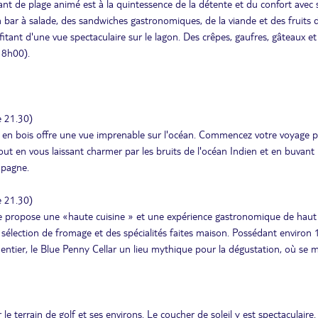
t de plage animé est à la quintessence de la détente et du confort avec
n bar à salade, des sandwiches gastronomiques, de la viande et des fruits
itant d'une vue spectaculaire sur le lagon. Des crêpes, gaufres, gâteaux et
18h00).
e 21.30)
sse en bois offre une vue imprenable sur l'océan. Commencez votre voyage p
ut en vous laissant charmer par les bruits de l'océan Indien et en buvant
mpagne.
e 21.30)
uée propose une «haute cuisine » et une expérience gastronomique de haut 
e sélection de fromage et des spécialités faites maison. Possédant environ
entier, le Blue Penny Cellar un lieu mythique pour la dégustation, où se 
le terrain de golf et ses environs. Le coucher de soleil y est spectaculaire