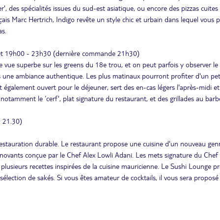
r', des spécialités issues du sud-est asiatique, ou encore des pizzas cuites
çais Marc Hertrich, Indigo revête un style chic et urbain dans lequel vous 
as.
 et 19h00 - 23h30 (dernière commande 21h30)
ne vue superbe sur les greens du 18e trou, et on peut parfois y observer le
s une ambiance authentique. Les plus matinaux pourront profiter d'un pet
 également ouvert pour le déjeuner, sert des en-cas légers l'après-midi et
otamment le ‘cerf', plat signature du restaurant, et des grillades au barb
: 21.30)
a restauration durable. Le restaurant propose une cuisine d'un nouveau genr
innovants conçue par le Chef Alex Lowli Adani. Les mets signature du Chef 
plusieurs recettes inspirées de la cuisine mauricienne. Le Sushi Lounge p
élection de sakés. Si vous êtes amateur de cocktails, il vous sera proposé