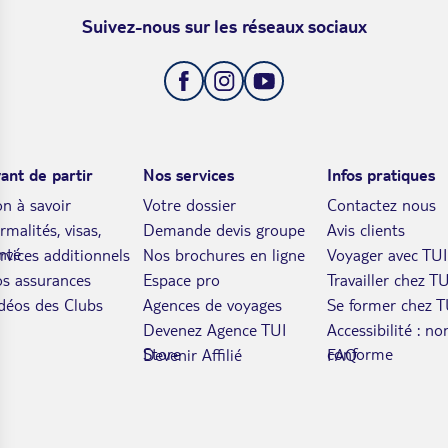
Suivez-nous sur les réseaux sociaux
ant de partir
Nos services
Infos pratiques
n à savoir
Votre dossier
Contactez nous
rmalités, visas,
Demande devis groupe
Avis clients
nté
rvices additionnels
Nos brochures en ligne
Voyager avec TUI
s assurances
Espace pro
Travailler chez TU
déos des Clubs
Agences de voyages
Se former chez T
Devenez Agence TUI
Accessibilité : no
Store
conforme
Devenir Affilié
FAQ