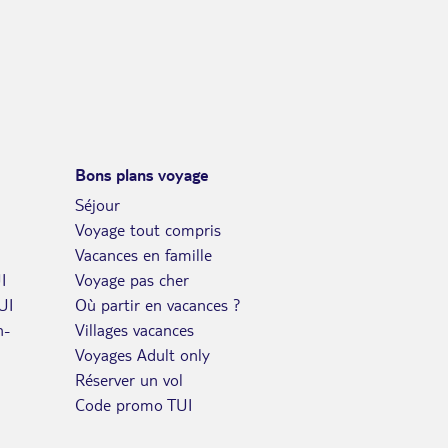
DIM.
Retour le
25
680€
/pers.
30/04/2027
AVR.
LUN.
Retour le
26
680€
/pers.
01/05/2027
AVR.
MAR.
Retour le
27
680€
/pers.
Bons plans voyage
02/05/2027
AVR.
Séjour
MER.
Voyage tout compris
Retour le
28
680€
/pers.
03/05/2027
Vacances en famille
AVR.
I
Voyage pas cher
JEU.
Retour le
29
UI
Où partir en vacances ?
680€
/pers.
04/05/2027
AVR.
n-
Villages vacances
Voyages Adult only
VEN.
Retour le
30
680€
Réserver un vol
/pers.
05/05/2027
AVR.
Code promo TUI
mai 2027