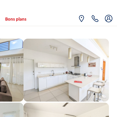
31
754€
/pers.
05/04/2027
MARS
avr. 2027
Bons plans
JEU.
Retour le
01
754€
/pers.
06/04/2027
AVR.
VEN.
Retour le
02
754€
/pers.
07/04/2027
AVR.
SAM.
Retour le
03
754€
/pers.
08/04/2027
AVR.
DIM.
Retour le
04
754€
/pers.
09/04/2027
AVR.
LUN.
Retour le
05
754€
/pers.
10/04/2027
AVR.
MAR.