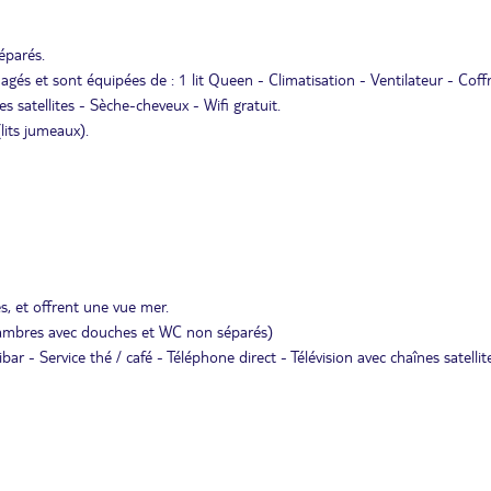
éparés.
s et sont équipées de : 1 lit Queen - Climatisation - Ventilateur - Coffr
es satellites - Sèche-cheveux - Wifi gratuit.
lits jumeaux).
, et offrent une vue mer.
chambres avec douches et WC non séparés)
bar - Service thé / café - Téléphone direct - Télévision avec chaînes satellit