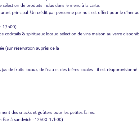
élection de produits inclus dans le menu à la carte.
urant principal. Un crédit par personne par nuit est offert pour le dîner a
00-17h00).
 de cocktails & spiritueux locaux, sélection de vins maison au verre disponi
ée (sur réservation auprès de la
 de fruits locaux, de l'eau et des bières locales - il est réapprovisionné
ement des snacks et goûters pour les petites faims.
0; Bar à sandwich : 12h00-17h00)