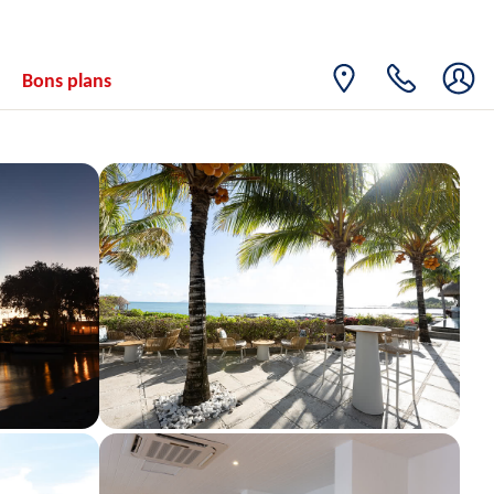
18
1719€
/pers.
23/04/2027
AVR.
LUN.
Retour le
19
Bons plans
1719€
/pers.
24/04/2027
AVR.
MAR.
Retour le
20
1719€
/pers.
25/04/2027
AVR.
MER.
Retour le
21
1719€
/pers.
26/04/2027
AVR.
JEU.
Retour le
22
1719€
/pers.
27/04/2027
AVR.
VEN.
Retour le
23
1719€
/pers.
28/04/2027
AVR.
SAM.
Retour le
24
1727€
/pers.
29/04/2027