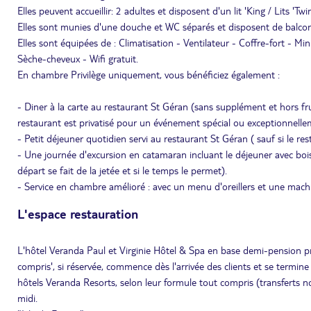
Elles peuvent accueillir: 2 adultes et disposent d'un lit 'King / Lits 'Tw
Elles sont munies d'une douche et WC séparés et disposent de balcon
Elles sont équipées de : Climatisation - Ventilateur - Coffre-fort - Mini
Sèche-cheveux - Wifi gratuit.
En chambre Privilège uniquement, vous bénéficiez également :
- Diner à la carte au restaurant St Géran (sans supplément et hors fru
restaurant est privatisé pour un événement spécial ou exceptionnell
- Petit déjeuner quotidien servi au restaurant St Géran ( sauf si le r
- Une journée d'excursion en catamaran incluant le déjeuner avec boi
départ se fait de la jetée et si le temps le permet).
- Service en chambre amélioré : avec un menu d'oreillers et une mac
L'espace restauration
L'hôtel Veranda Paul et Virginie Hôtel & Spa en base demi-pension p
compris', si réservée, commence dès l'arrivée des clients et se termine 
hôtels Veranda Resorts, selon leur formule tout compris (transferts n
midi.