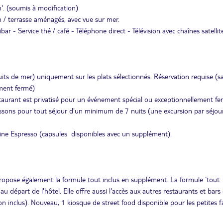
in'. (soumis à modification)
 / terrasse aménagés, avec vue sur mer.
bar - Service thé / café - Téléphone direct - Télévision avec chaînes satellit
its de mer) uniquement sur les plats sélectionnés. Réservation requise (sau
ement fermé)
estaurant est privatisé pour un événement spécial ou exceptionnellement fe
ssons pour tout séjour d'un minimum de 7 nuits (une excursion par séjour
hine Espresso (capsules disponibles avec un supplément).
ropose également la formule tout inclus en supplément. La formule ‘tout
au départ de l'hôtel. Elle offre aussi l'accès aux autres restaurants et bars
on inclus). Nouveau, 1 kiosque de street food disponible pour les petites 