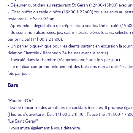
- Déjeuner quotidien au restaurant St Geran (12h00-15h00) avec une s
- Dîner buffet ou table d'hôte (19h00 à 22h00) tous les soirs au resta
restaurant Le Saint Géran.
- Après-midi : dégustation de crêpes et/ou snacks, thé et café. (15h
- Boissons non alcoolisées, jus, eau minérale, bières locales, sélection
bar principal (11h00 à 23h00).
- Un panier pique-nique pour les clients partant en excursion la journ
Relation Clientèle / Réception 24 heures avant la sortie).
- Thé/café dans la chambre (réapprovisionné une fois par jour).
- Le minibar comprend uniquement des boissons non alcoolisées, des jus
fois par jour.
Bars
"Poudre d'Or"
Lieu de rencontre des amateurs de cocktails insolites. Il propose égal
(Heures d'ouverture : Bar: 11h00 à 23h30 ; Pause thé : 15h00-17h0
"Le Saint Geran"
Il vous invite également à vous détendre.