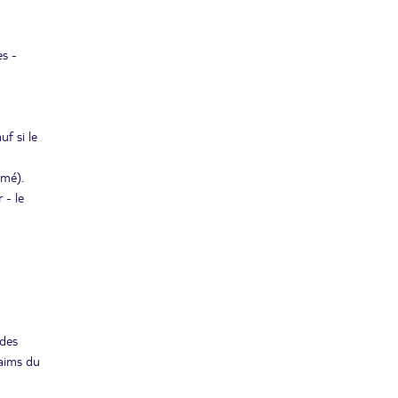
JEU.
Retour le
13
1539€
/pers.
18/05/2027
MAI
es -
VEN.
Retour le
14
1573€
/pers.
19/05/2027
MAI
SAM.
f si le
Retour le
15
1640€
/pers.
20/05/2027
MAI
rmé).
DIM.
 - le
Retour le
16
1580€
/pers.
21/05/2027
MAI
LUN.
Retour le
17
1573€
/pers.
22/05/2027
MAI
MAR.
Retour le
18
1566€
/pers.
 des
23/05/2027
MAI
faims du
MER.
Retour le
19
1566€