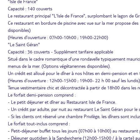
"Isle de France"
Capacité : 140 couverts
Le restaurant principal "L'Isle de France", surplombant le lagon de Gr
Ce restaurant en bordure de piscine avec vue sur la mer propose des 
disponibles)
(Heures d'ouverture : 07h00-10h00 ; 19h00-22h00)
"Le Saint Géran"
Capacité : 36 couverts - Supplément tarifaire applicable
Situé dans le cadre romantique d'une rondavelle typiquement mauricien
menus de la mer. (Options végétariennes disponibles).
Un crédit est alloué pour le dîner à nos hôtes en demi-pension et en
(Heures d'ouverture : 12h00-15h00 ; 19h00- 22 h 00 sauf les lundis)
Tenue vestimentaire chic et décontractée à partir de 18h00 dans les r
Le forfait demi-pension comprend :
- Le petit déjeuner et dîner au Restaurant Isle de France.
- Un crédit par adulte, par nuit au restaurant Le Saint Géran pour le d
- Si les clients ont réservé une chambre Privilège, les dîners sont incl
Le forfait tout-inclus comprend :
- Petit-déjeuner buffet tous les jours (07h00 à 10h00) au restaurant p
- Déjeuner quotidien à la Sandwicherie (12h00-15h00 / à la carte) au 