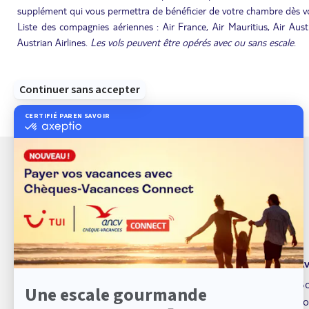
supplément qui vous permettra de bénéficier de votre chambre dès vo
Liste des compagnies aériennes : Air France, Air Mauritius, Air Austr
Austrian Airlines.
Les vols peuvent être opérés avec ou sans escale
.
À propos de TUI
Av
TUI marque de service
Bo
Qui sommes nous ?
Fo