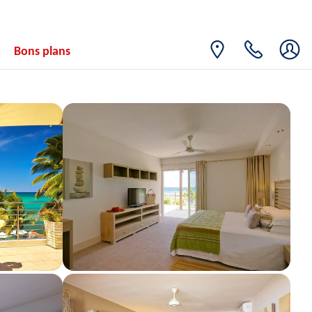
31
846€
/pers.
05/04/2027
MARS
avr. 2027
Bons plans
JEU.
Retour le
01
846€
/pers.
06/04/2027
AVR.
VEN.
Retour le
02
846€
/pers.
07/04/2027
AVR.
SAM.
Retour le
03
846€
/pers.
08/04/2027
AVR.
DIM.
Retour le
04
846€
/pers.
09/04/2027
AVR.
LUN.
Retour le
05
846€
/pers.
10/04/2027
AVR.
MAR.