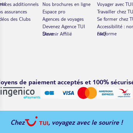
nté
rvices additionnels
Nos brochures en ligne
Voyager avec TUI
s assurances
Espace pro
Travailler chez TU
déos des Clubs
Agences de voyages
Se former chez T
Devenez Agence TUI
Accessibilité : no
Store
conforme
Devenir Affilié
FAQ
oyens de paiement acceptés et 100% sécuris
Chez
, voyagez avec le sourire !