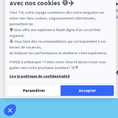
sa
Espace presse
Se
TUI, acteur du tourisme
No
durable
Mentions légales
Vi
CGV et FIS
Politique de confidentialité
Politique de cookies
Gérer mes cookies
Plan de site
M