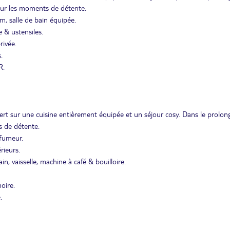
pour les moments de détente.
um, salle de bain équipée.
e & ustensiles.
rivée.
.
R.
ert sur une cuisine entièrement équipée et un séjour cosy. Dans le prolo
s de détente.
-fumeur.
rieurs.
ain, vaisselle, machine à café & bouilloire.
oire.
.