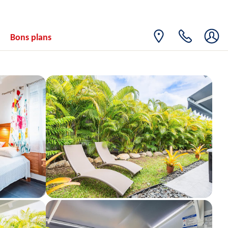
04
847€
/pers.
09/11/2026
NOV.
JEU.
Retour le
05
Bons plans
876€
/pers.
10/11/2026
NOV.
VEN.
Retour le
06
828€
/pers.
11/11/2026
NOV.
SAM.
Retour le
07
854€
/pers.
12/11/2026
NOV.
DIM.
Retour le
08
828€
/pers.
13/11/2026
NOV.
LUN.
Retour le
09
853€
/pers.
14/11/2026
NOV.
MAR.
Retour le
10
872€
/pers.
15/11/2026