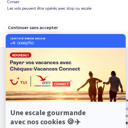
Corsair
Les vols peuvent être opérés avec stop ou escale
À propos de TUI
Av
TUI marque de service
Bo
Qui sommes nous ?
Fo
sa
Espace presse
Se