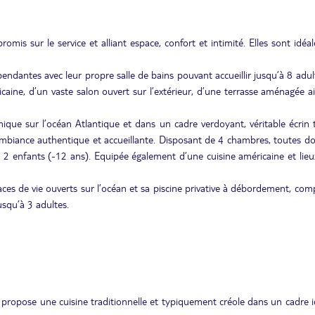
omis sur le service et alliant espace, confort et intimité. Elles sont idéa
dantes avec leur propre salle de bains pouvant accueillir jusqu’à 8 adul
caine, d’un vaste salon ouvert sur l’extérieur, d’une terrasse aménagée a
ue sur l’océan Atlantique et dans un cadre verdoyant, véritable écrin t
ambiance authentique et accueillante. Disposant de 4 chambres, toutes d
s et 2 enfants (-12 ans). Equipée également d’une cuisine américaine et lieu
es de vie ouverts sur l’océan et sa piscine privative à débordement, co
usqu’à 3 adultes.
s propose une cuisine traditionnelle et typiquement créole dans un cadre i