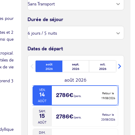
les pour
Durée de séjour
tes et 2
insi que
Dates de départ
ropical.
otées de
août
sept.
oct.
x de vie
2026
2026
2026
août 2026
mprend 3
VEN.
Retour le
14
2786€
/pers.
19/08/2026
AOÛT
SAM.
Retour le
15
2786€
/pers.
20/08/2026
AOÛT
dyllique
DIM.