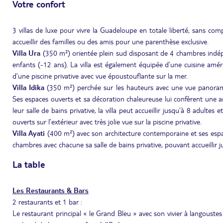
Votre confort
3 villas de luxe pour vivre la Guadeloupe en totale liberté, sans compr
accueillir des familles ou des amis pour une parenthèse exclusive.
Villa Ura
(350 m²) orientée plein sud disposant de 4 chambres indépen
enfants (-12 ans). La villa est également équipée d’une cuisine améri
d’une piscine privative avec vue époustouflante sur la mer.
Villa Idika
(350 m²) perchée sur les hauteurs avec une vue panoramiq
Ses espaces ouverts et sa décoration chaleureuse lui confèrent une 
leur salle de bains privative, la villa peut accueillir jusqu’à 8 adulte
ouverts sur l’extérieur avec très jolie vue sur la piscine privative.
Villa Ayati
(400 m²) avec son architecture contemporaine et ses espac
chambres avec chacune sa salle de bains privative, pouvant accueillir j
La table
Les Restaurants & Bars
2 restaurants et 1 bar :
Le restaurant principal « le Grand Bleu » avec son vivier à langouste