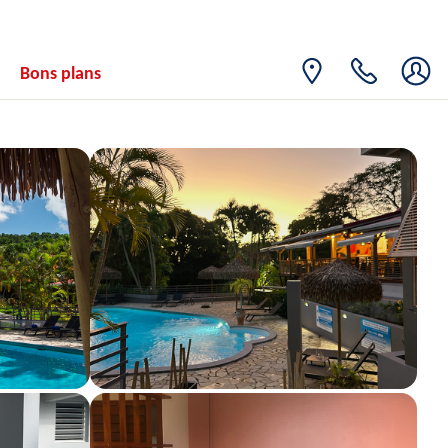
17
1067€
/pers.
22/11/2026
NOV.
MER.
Retour le
18
Bons plans
1066€
/pers.
23/11/2026
NOV.
JEU.
Retour le
19
1067€
/pers.
24/11/2026
NOV.
VEN.
Retour le
20
1067€
/pers.
25/11/2026
NOV.
SAM.
Retour le
21
1093€
/pers.
26/11/2026
NOV.
DIM.
Retour le
22
1105€
/pers.
27/11/2026
NOV.
LUN.
Retour le
23
1093€
/pers.
28/11/2026