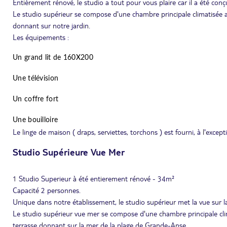
Entièrement rénové, le studio a tout pour vous plaire car il a été conç
Le studio supérieur se compose d'une chambre principale climatisée a
donnant sur notre jardin.
Les équipements :
Un grand lit de 160X200
Une télévision
Un coffre fort
Une bouilloire
Le linge de maison ( draps, serviettes, torchons ) est fourni, à l'except
Studio Supérieure Vue Mer
1 Studio Superieur à été entierement rénové - 34m²
Capacité 2 personnes.
Unique dans notre établissement, le studio supérieur met la vue sur l
Le studio supérieur vue mer se compose d'une chambre principale clim
terrasse donnant sur la mer de la plage de Grande-Anse.