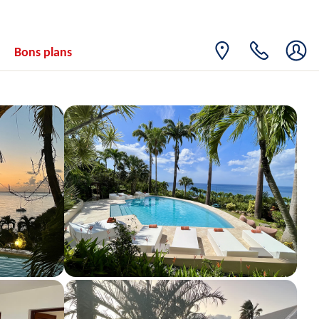
Bons plans
sept. 2026
SAM.
Retour le
05
1168€
/pers.
10/09/2026