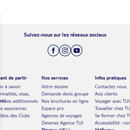
Suivez-nous sur les réseaux sociaux
ant de partir
Nos services
Infos pratiques
n à savoir
Votre dossier
Contactez nous
rmalités, visas,
Demande devis groupe
Avis clients
nté
rvices additionnels
Nos brochures en ligne
Voyager avec TUI
s assurances
Espace pro
Travailler chez TU
déos des Clubs
Agences de voyages
Se former chez T
Devenez Agence TUI
Accessibilité : no
Store
conforme
Devenir Affilié
FAQ