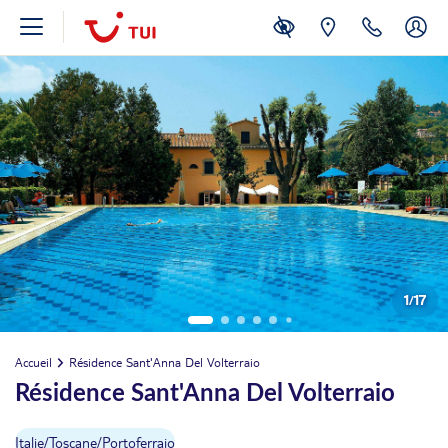
1
/
17
Accueil
Résidence Sant'Anna Del Volterraio
Résidence Sant'Anna Del Volterraio
Italie
/
Toscane
/
Portoferraio