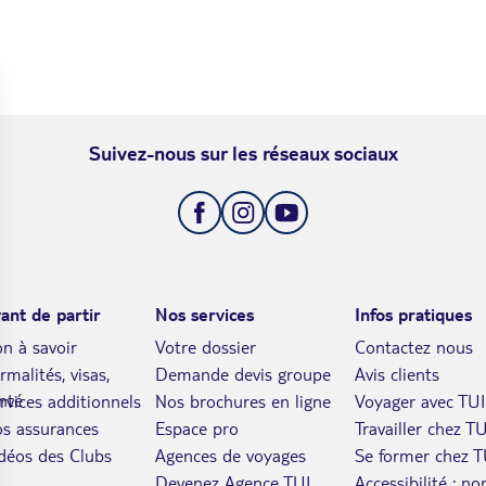
Suivez-nous sur les réseaux sociaux
ant de partir
Nos services
Infos pratiques
n à savoir
Votre dossier
Contactez nous
rmalités, visas,
Demande devis groupe
Avis clients
nté
rvices additionnels
Nos brochures en ligne
Voyager avec TUI
s assurances
Espace pro
Travailler chez TU
déos des Clubs
Agences de voyages
Se former chez T
Devenez Agence TUI
Accessibilité : no