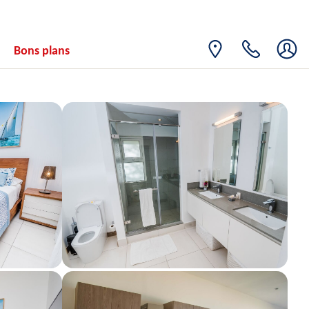
16
680€
/pers.
21/08/2026
AOÛT
LUN.
Retour le
17
Bons plans
680€
/pers.
22/08/2026
AOÛT
MAR.
Retour le
18
680€
/pers.
23/08/2026
AOÛT
MER.
Retour le
19
680€
/pers.
24/08/2026
AOÛT
JEU.
Retour le
20
680€
/pers.
25/08/2026
AOÛT
VEN.
Retour le
21
680€
/pers.
26/08/2026
AOÛT
SAM.
Retour le
22
680€
/pers.
27/08/2026