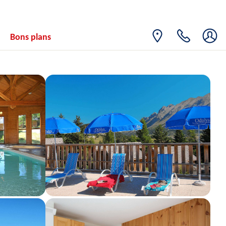
Bons plans
déc. 2026
SAM.
Retour le
19
826€
/hébergement
22/12/2026
DÉC.
DIM.
Retour le
20
786€
/hébergement
23/12/2026
DÉC.
LUN.
Retour le
21
786€
/hébergement
24/12/2026
DÉC.
MAR.
Retour le
22
786€
/hébergement
25/12/2026