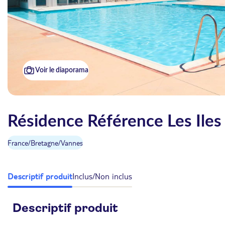
Voir le diaporama
Résidence Référence Les Ile
France
/
Bretagne
/
Vannes
Descriptif produit
Inclus/Non inclus
Descriptif produit