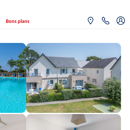
13
234€
/hébergement
15/10/2026
OCT.
MER.
Retour le
14
Bons plans
234€
/hébergement
16/10/2026
OCT.
JEU.
Retour le
15
265€
/hébergement
17/10/2026
OCT.
VEN.
Retour le
16
333€
/hébergement
18/10/2026
OCT.
SAM.
Retour le
17
333€
/hébergement
19/10/2026
OCT.
LUN.
Retour le
19
296€
/hébergement
21/10/2026
OCT.
MAR.
Retour le
20
296€
/hébergement
22/10/2026