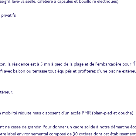
ril, lave-vaisselle, cafetière à capsules et bouilloire électriques)
privatifs
, la résidence est à 5 mn à pied de la plage et de l'embarcadère pour l'Î
 avec balcon ou terrasse tout équipés et profiterez d'une piscine extérie
térieur.
 mobilité réduite mais disposent d'un accès PMR (plain-pied et douche)
t ne cesse de grandir. Pour donner un cadre solide à notre démarche éc
tre label environnemental composé de 30 critères dont cet établissement 