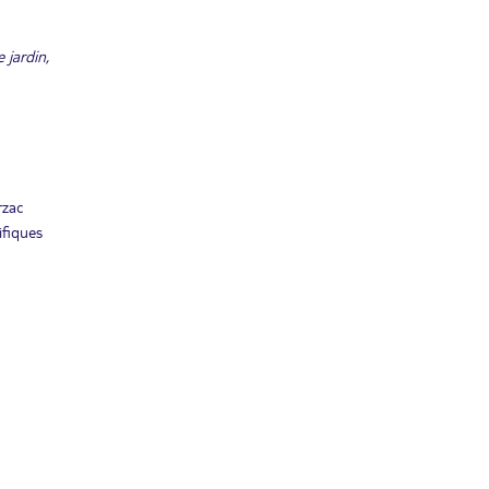
 jardin,
rzac
ifiques