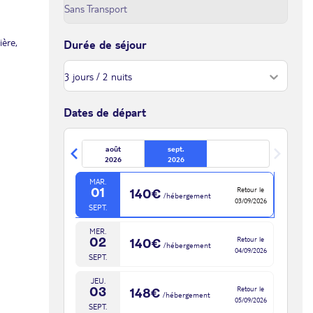
SAM.
Retour le
29
150€
/hébergement
31/08/2026
AOÛT
ière,
Durée de séjour
DIM.
Retour le
30
142€
/hébergement
01/09/2026
AOÛT
LUN.
Dates de départ
Retour le
31
141€
/hébergement
02/09/2026
AOÛT
août
sept.
sept. 2026
2026
2026
MAR.
Retour le
01
140€
/hébergement
03/09/2026
SEPT.
MER.
Retour le
02
140€
/hébergement
04/09/2026
SEPT.
JEU.
Retour le
03
148€
/hébergement
05/09/2026
SEPT.