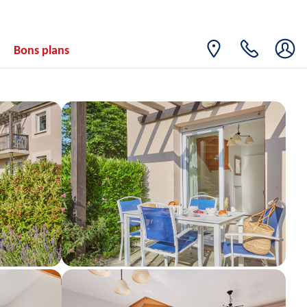
Bons plans
août 2026
SAM.
Retour le
22
244€
/hébergement
24/08/2026