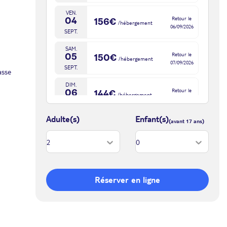
VEN.
Retour le
04
156€
/hébergement
06/09/2026
SEPT.
SAM.
Retour le
05
150€
/hébergement
07/09/2026
SEPT.
asse
DIM.
Retour le
06
144€
/hébergement
08/09/2026
SEPT.
Adulte(s)
Enfant(s)
LUN.
Retour le
07
144€
/hébergement
09/09/2026
SEPT.
MAR.
Retour le
08
144€
/hébergement
10/09/2026
SEPT.
Réserver en ligne
MER.
Retour le
09
144€
/hébergement
11/09/2026
SEPT.