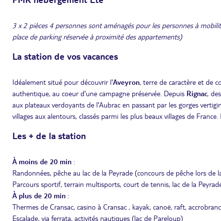
3 x 2 pièces 4 personnes sont aménagés pour les personnes à mobilité 
place de parking réservée à proximité des appartements)
La station de vos vacances
Idéalement situé pour découvrir l'
Aveyron
, terre de caractère et de c
authentique, au coeur d'une campagne préservée. Depuis
Rignac
, de
aux plateaux verdoyants de l'Aubrac en passant par les gorges vertigin
villages aux alentours, classés parmi les plus beaux villages de France
Les + de la station
À moins de 20 min
:
Randonnées, pêche au lac de la Peyrade (concours de pêche lors de la 
Parcours sportif, terrain multisports, court de tennis, lac de la Peyrad
À plus de 20 min
:
Thermes de Cransac, casino à Cransac , kayak, canoë, raft, accrobran
Escalade, via ferrata, activités nautiques (lac de Pareloup)