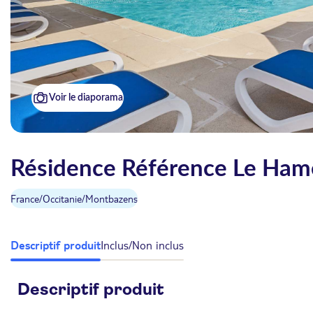
Voir le diaporama
Résidence Référence Le Ham
France
/
Occitanie
/
Montbazens
Descriptif produit
Inclus/Non inclus
Descriptif produit