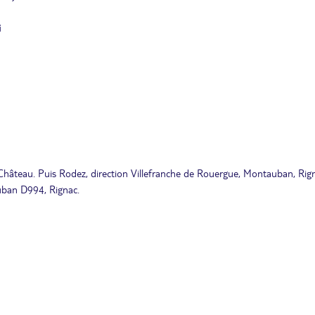
i
 Château. Puis Rodez, direction Villefranche de Rouergue, Montauban, Rig
auban D994, Rignac.