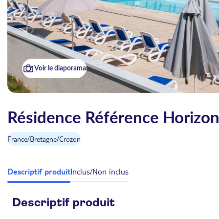
Voir le diaporama
Résidence Référence Horizon 
France
/
Bretagne
/
Crozon
Descriptif produit
Inclus/Non inclus
Descriptif produit