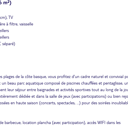
6 m²)
 cm), TV
e à filtre, vaisselle
illers
illers
C séparé)
 plages de la côte basque, vous profitez d'un cadre naturel et convivial p
ec un beau parc aquatique composé de piscines chauffées et pentaglisse, u
t leur séjour entre baignades et activités sportives tout au long de la jo
ntièrement dédiée et dans la salle de jeux (avec participations) ou bien rej
sées en haute saison (concerts, spectacles, ...) pour des soirées inoubliab
 de barbecue, location plancha (avec participation), accès WIFI dans les