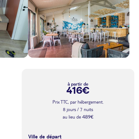
à partir de
416€
Prix TTC, par hébergement.
8 jours / 7 nuits
au lieu de
août 2026
489€
SAM.
1184€
/hébergement
Retour le
22
Ville de départ
29/08/2026
au lieu de 1479€