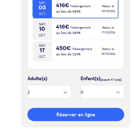
SAM.
416€
/hébergement
Retour le
03
10/10/2026
au lieu de 489€
OCT.
SAM.
416€
/hébergement
Retour le
10
17/10/2026
au lieu de 489€
OCT.
SAM.
450€
/hébergement
Retour le
17
24/10/2026
au lieu de 529€
OCT.
Adulte(s)
Enfant(s)
Réserver en ligne