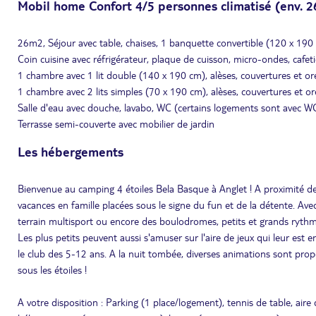
Mobil home Confort 4/5 personnes climatisé (env. 2
26m2, Séjour avec table, chaises, 1 banquette convertible (120 x 190
Coin cuisine avec réfrigérateur, plaque de cuisson, micro-ondes, cafetièr
1 chambre avec 1 lit double (140 x 190 cm), alèses, couvertures et ore
1 chambre avec 2 lits simples (70 x 190 cm), alèses, couvertures et ore
Salle d'eau avec douche, lavabo, WC (certains logements sont avec W
Terrasse semi-couverte avec mobilier de jardin
Les hébergements
Bienvenue au camping 4 étoiles Bela Basque à Anglet ! A proximité des
vacances en famille placées sous le signe du fun et de la détente. Av
terrain multisport ou encore des boulodromes, petits et grands rythmen
Les plus petits peuvent aussi s'amuser sur l'aire de jeux qui leur est e
le club des 5-12 ans. A la nuit tombée, diverses animations sont propo
sous les étoiles !
A votre disposition : Parking (1 place/logement), tennis de table, aire