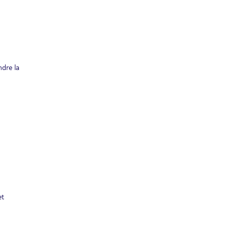
ndre la
et