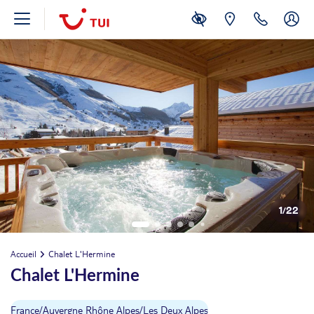
1
/
22
Accueil
Chalet L'Hermine
Chalet L'Hermine
France
/
Auvergne Rhône Alpes
/
Les Deux Alpes