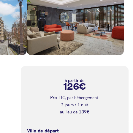
août 2026
DIM.
Retour le
09
139€
/hébergement
10/08/2026
à partir de
AOÛT
126€
LUN.
153€
/hébergement
Retour le
10
Prix TTC, par hébergement.
11/08/2026
au lieu de 169€
AOÛT
2 jours / 1 nuit
au lieu de
139€
MAR.
171€
/hébergement
Retour le
11
12/08/2026
au lieu de 190€
AOÛT
Ville de départ