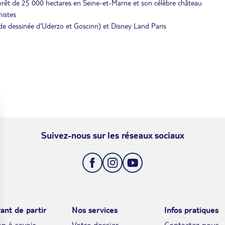
e forêt de 25 000 hectares en Seine-et-Marne et son célèbre château
nistes
ande dessinée d'Uderzo et Goscinn) et Disney Land Paris
Suivez-nous sur les réseaux sociaux
ant de partir
Nos services
Infos pratiques
n à savoir
Votre dossier
Contactez nous