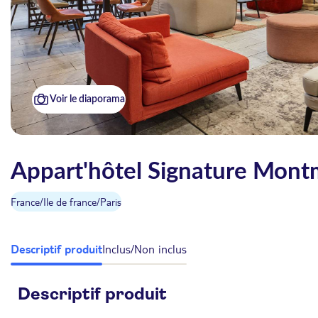
Voir le diaporama
Appart'hôtel Signature Mont
France
/
Ile de france
/
Paris
Descriptif produit
Inclus/Non inclus
Descriptif produit