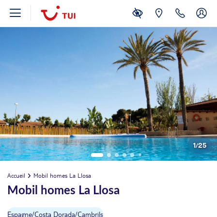
1
/
25
Accueil
Mobil homes La Llosa
Mobil homes La Llosa
Espagne
/
Costa Dorada
/
Cambrils