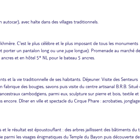
autocar), avec halte dans des villages traditionnels.
e khmère. C'est le plus célèbre et le plus imposant de tous les monuments
es et porter un pantalon long ou une jupe longue). Promenade au marché de
 ancres et en hôtel 5* NL pour le bateau 5 ancres.
nts et la vie traditionnelle de ses habitants. Déjeuner. Visite des Senteurs
n fabrique des bougies, savons puis visite du centre artisanal B.R.B. Situé
 ancestraux cambodgiens, parmi eux, sculpture sur pierre et bois, textile et 
lus encore. Dîner en ville et spectacle du Cirque Phare : acrobaties, jonglage
 et le résultat est époustouflant : des arbres jaillissent des bâtiments du
erie parmi les visages énigmatiques du Temple du Bayon puis découverte de