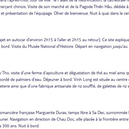
rçant chinois. Visite de son marché et de la Pagode Thiên Hâu, dédiée à 
l et présentation de l’équipage. Dîner de bienvenue. Nuit à quai dans le ce
et en autocar d'environ 2h15 à l'aller et 2h15 au retour). Ce site explique
ord. Visite du Musée National d'Histoire. Départ en navigation jusqu’au 
Tho, visite d’une ferme d’apiculture et dégustation de thé au miel ainsi 
 bordé de palmiers d’eau. Déjeuner à bord. Vinh Long est située au centre
rie ainsi que d’une fabrique artisanale de riz soufflé, de galettes de riz 
 romancière française Marguerite Duras, temps libre à Sa Dec, surnommée 
ner. Navigation en direction de Chau Doc, ville placée à la frontière entre
a 300 ans. Nuit à bord.