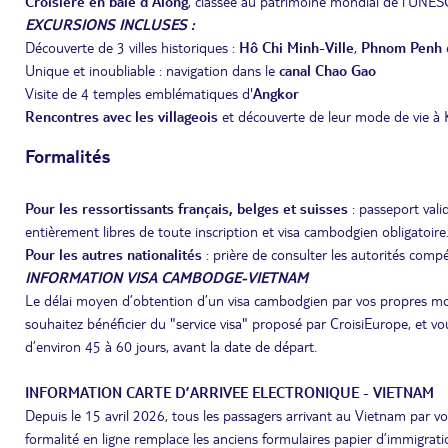
Croisière en baie d'Along
, classée au patrimoine mondial de l'UNE
EXCURSIONS INCLUSES :
Découverte de 3 villes historiques :
Hô Chi Minh-Ville
,
Phnom Penh
Unique et inoubliable : navigation dans le
canal Chao Gao
Visite de 4 temples emblématiques d'
Angkor
Rencontres avec les villageois
et découverte de leur mode de vie à 
Formalités
Pour les ressortissants français, belges et suisses
: passeport val
entièrement libres de toute inscription et visa cambodgien obligatoire.
Pour les autres
nationalités
: prière de consulter les autorités comp
INFORMATION VISA CAMBODGE-VIETNAM
Le délai moyen d’obtention d’un visa cambodgien par vos propres moy
souhaitez bénéficier du "service visa" proposé par CroisiEurope, et vou
d’environ 45 à 60 jours, avant la date de départ.
INFORMATION CARTE D’ARRIVEE ELECTRONIQUE - VIETNAM
Depuis le 15 avril 2026, tous les passagers arrivant au Vietnam par vo
formalité en ligne remplace les anciens formulaires papier d’immigra