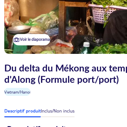
Voir le diaporama
Du delta du Mékong aux templ
d'Along (Formule port/port)
Vietnam
/
Hanoi
Descriptif produit
Inclus/Non inclus