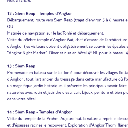
Nuit à l’ancre.
12 : Siem Reap - Temples d'Angkor
Débarquement, route vers Siem Reap (trajet d’environ 5 à 6 heures en 
OU
Matinée de navigation sur le lac Tonlé et débarquement.
Visite du célèbre temple d'Angkor Wat, chef d'œuvre de l'architectur
d'Angkor (les visiteurs doivent obligatoirement se couvrir les épaul
"Angkor Night Market". Dîner et nuit en hôtel 4* NL pour le bateau 4
13 : Siem Reap
Promenade en bateau sur le lac Tonlé pour découvrir les villages flotta
d'Angkor : tout l'art ancien du tressage dans cette manufacture où l'o
un magnifique jardin historique, il présente les principaux savoir-faire
naturelles avec rotin et jacinthe d'eau, cuir, bijoux, peinture et bien p
dans votre hôtel.
14 : Siem Reap - Temples d'Angkor
Visite du temple de Ta Prohm. Aujourd'hui, la nature a repris le dessus
et d'épaisses racines le recouvrent. Exploration d'Angkor Thom, flân