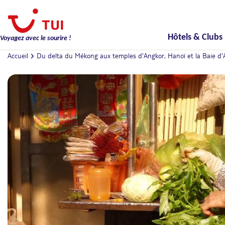
Hôtels & Clubs
Voyagez avec le sourire !
Accueil
Du delta du Mékong aux temples d'Angkor, Hanoï et la Baie d'A