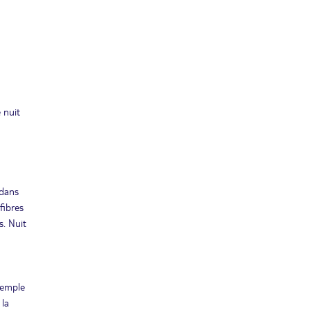
Retour le
11
6255€
/pers.
24/09/2027
SEPT.
LUN.
Retour le
20
5499€
/pers.
03/10/2027
SEPT.
oct. 2027
 nuit
MER.
Retour le
06
5499€
/pers.
19/10/2027
OCT.
nov. 2027
MAR.
 dans
Retour le
23
5878€
/pers.
fibres
06/12/2027
NOV.
s. Nuit
déc. 2027
JEU.
Retour le
09
5878€
/pers.
22/12/2027
DÉC.
 temple
 la
SAM.