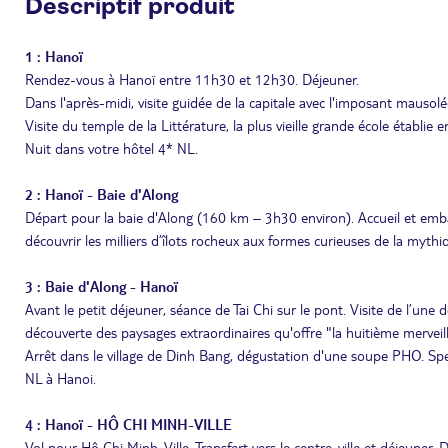
Descriptif produit
1 : Hanoï
Rendez-vous à Hanoï entre 11h30 et 12h30. Déjeuner.
Dans l'après-midi, visite guidée de la capitale avec l'imposant mausolé
Visite du temple de la Littérature, la plus vieille grande école établ
Nuit dans votre hôtel 4* NL.
2 : Hanoï - Baie d'Along
Départ pour la baie d'Along (160 km – 3h30 environ). Accueil et emb
découvrir les milliers d’îlots rocheux aux formes curieuses de la mythiq
3 : Baie d'Along - Hanoï
Avant le petit déjeuner, séance de Tai Chi sur le pont. Visite de l’une 
découverte des paysages extraordinaires qu'offre "la huitième merve
Arrêt dans le village de Dinh Bang, dégustation d'une soupe PHO. Spec
NL à Hanoi.
4 : Hanoï - HÔ CHI MINH-VILLE
Vol pour Hô Chi Minh-Ville. Transfert vers le centre-ville et déjeuner. D