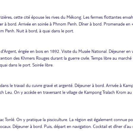
izières, cette cité épouse les rives du Mékong. Les fermes flottantes envah
ner à bord. Arrivée en soirée à Phnom Penh. Dîner à bord. Promenade en 
m Penh. Nuit à bord, à quai dans le port.
d'Argent, érigée en bois en 1892. Visite du Musée National. Déjeuner en vi
étention des Khmers Rouges durant la guerre civile. Temps libre au marché l
uai dans le port. Soirée libre.
s dans le travail du cuivre gravé et argenté. Déjeuner à bord. Arrivée à Ka
lach Leu. On y accède en traversant le village de Kampong Tralach Krom au 
 Tonlé. On y pratique la pisciculture. La région est également connue po
caux. Déjeuner à bord. Puis, départ en navigation. Cocktail et dîner d’au r