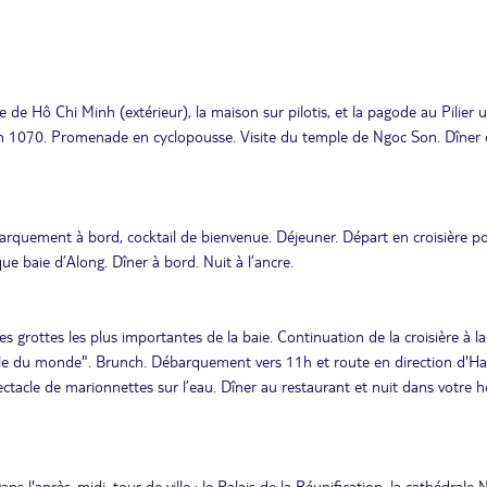
e de Hô Chi Minh (extérieur), la maison sur pilotis, et la pagode au Pilier 
ie en 1070. Promenade en cyclopousse. Visite du temple de Ngoc Son. Dîner e
arquement à bord, cocktail de bienvenue. Déjeuner. Départ en croisière p
ue baie d’Along. Dîner à bord. Nuit à l’ancre.
des grottes les plus importantes de la baie. Continuation de la croisière à la
ille du monde". Brunch. Débarquement vers 11h et route en direction d'Ha
tacle de marionnettes sur l’eau. Dîner au restaurant et nuit dans votre h
ans l'après-midi, tour de ville : le Palais de la Réunification, la cathédrale 