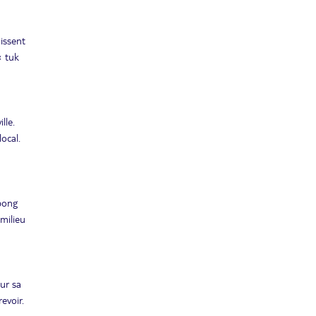
16
6123€
/pers.
01/03/2027
FÉVR.
issent
SAM.
Retour le
27
5663€
/pers.
« tuk
12/03/2027
FÉVR.
mars 2027
MER.
lle.
Retour le
31
5059€
/pers.
13/04/2027
ocal.
MARS
mai 2027
DIM.
Retour le
02
5059€
/pers.
mpong
15/05/2027
MAI
milieu
sept. 2027
SAM.
Retour le
04
5499€
/pers.
17/09/2027
ur sa
SEPT.
evoir.
SAM.