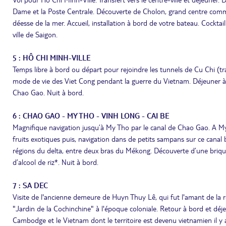
Dame et la Poste Centrale. Découverte de Cholon, grand centre comme
déesse de la mer. Accueil, installation à bord de votre bateau. Cocktai
ville de Saigon.
5 : HÔ CHI MINH-VILLE
Temps libre à bord ou départ pour rejoindre les tunnels de Cu Chi (traj
mode de vie des Viet Cong pendant la guerre du Vietnam. Déjeuner à b
Chao Gao. Nuit à bord.
6 : CHAO GAO - MY THO - VINH LONG - CAI BE
Magnifique navigation jusqu’à My Tho par le canal de Chao Gao. A My 
fruits exotiques puis, navigation dans de petits sampans sur ce canal
régions du delta, entre deux bras du Mékong. Découverte d’une briquete
d’alcool de riz*. Nuit à bord.
7 : SA DEC
Visite de l'ancienne demeure de Huyn Thuy Lê, qui fut l'amant de la
"Jardin de la Cochinchine" à l'époque coloniale. Retour à bord et déjeu
Cambodge et le Vietnam dont le territoire est devenu vietnamien il y 