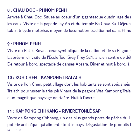
8 : CHAU DOC - PHNOM PENH
Arrivée à Chau Doc. Située au coeur d'un gigantesque quadrillage de r
les eaux. Visite de la pagode Tay An et du temple Ba Chua Xu. Déjeu
tuk », tricycle motorisé, moyen de locomotion traditionnel dans Phno
9 : PHNOM PENH
Visite du Palais Royal, cœur symbolique de la nation et de sa Pagode 
L'après-midi, visite de l'Ecole Tuol Svay Prey S21, ancien centre de d
De retour à bord, spectacle de danses Apsara. Dîner et nuit à bord, à q
10 : KOH CHEN - KAMPONG TRALACH
Visite de Koh Chen, petit village dont les habitants se sont spécialisé
Tralach pour visiter le très joli Vihara de la pagode Wat Kampong Tra
d'un magnifique paysage de rizière. Nuit à l’ancre.
11 : KAMPONG CHHNANG - RIVIERE TONLÉ SAP
Visite de Kampong Chhnang, un des plus grands ports de pêche du Lac
poterie archaïque qui alimente tout le pays. Dégustation de produits lo