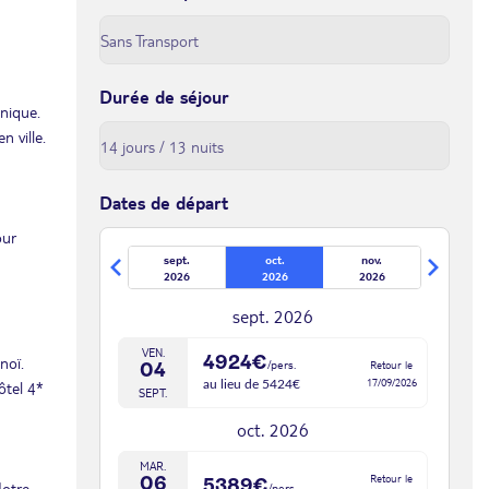
Durée de séjour
unique.
n ville.
Dates de départ
our
sept.
oct.
nov.
2026
2026
2026
sept. 2026
VEN.
4924€
noï.
/pers.
Retour le
04
17/09/2026
ôtel 4*
au lieu de 5424€
SEPT.
oct. 2026
MAR.
Retour le
06
5389€
Notre
/pers.