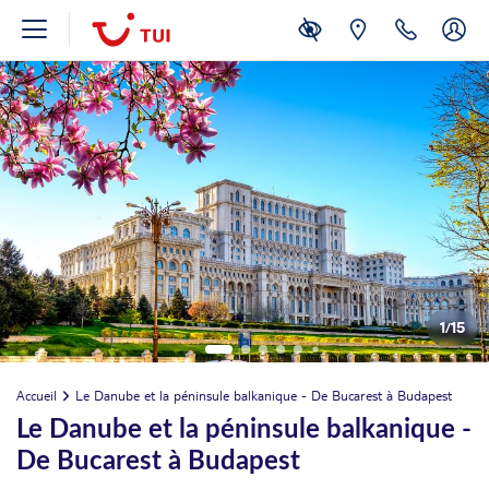
1
/
15
Accueil
Le Danube et la péninsule balkanique - De Bucarest à Budapest
Le Danube et la péninsule balkanique -
De Bucarest à Budapest