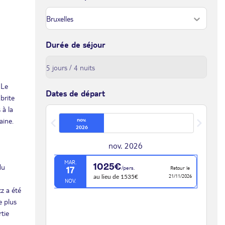
Durée de séjour
 Le
Dates de départ
brite
 à la
aine.
nov.
2026
nov. 2026
MAR.
1025€
du
/pers.
Retour le
17
21/11/2026
au lieu de 1535€
NOV.
z a été
e plus
rtie