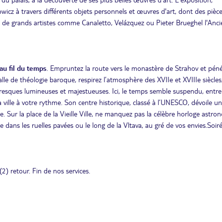
owicz à travers différents objets personnels et œuvres d'art, dont des pièc
de grands artistes comme Canaletto, Velázquez ou Pieter Brueghel l'Anci
au fil du temps
. Empruntez la route vers le monastère de Strahov et pén
lle de théologie baroque, respirez l’atmosphère des XVIIe et XVIIIe siècles
 fresques lumineuses et majestueuses. Ici, le temps semble suspendu, entre 
 ville à votre rythme. Son centre historique, classé à l’UNESCO, dévoile un
. Sur la place de la Vieille Ville, ne manquez pas la célèbre horloge astr
ans les ruelles pavées ou le long de la Vltava, au gré de vos envies.Soir
2) retour. Fin de nos services.