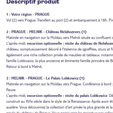
Descriptif produit
1 : Votre région - PRAGUE
Vol (2) vers Prague. Transfert au port (2) et embarquement à 18h. Pré
2 : PRAGUE - MELNIK - Château Nelahozeves (1)
Matinée en navigation sur la Moldau vers Melnik située au confluant d
L’après-midi,
excursion optionnelle : visite du château de Nelahoz
château, somptueusement décoré à l'italienne de sgraffites, stucs et f
également une riche collection privée de meubles et tableaux, notam
famille Lobkowicz, la plus ancienne et éminente famille princière de B
Retour à bord à Melnik.
3 : MELNIK - PRAGUE - Le Palais Lobkowicz (1)
Matinée en navigation sur la Moldau vers Prague. Conférence à bord : vo
fleuve.
L’après-midi,
excursion optionnelle : visite du palais Lobkowicz
. D
construit au XVIe siècle dans le style de la Renaissance. Après avoir é
austère. Vous découvrirez la collection d'art privée la plus grande et l
privée du château de Prague. Vous parcourrez les majestueuses salles d