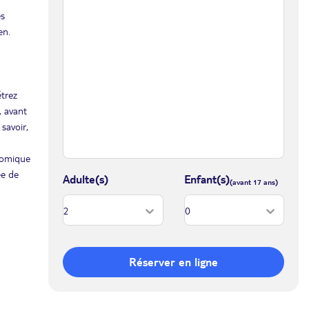
es
en.
étrez
, avant
savoir,
onomique
ée de
Adulte(s)
Enfant(s)
Réserver en ligne