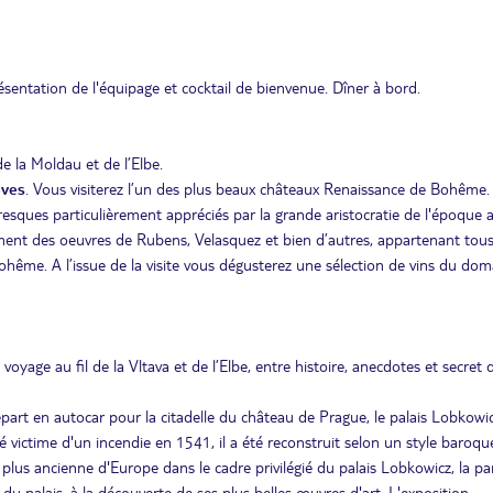
sentation de l'équipage et cocktail de bienvenue. Dîner à bord.
e la Moldau et de l’Elbe.
eves
. Vous visiterez l’un des plus beaux châteaux Renaissance de Bohême.
resques particulièrement appréciés par la grande aristocratie de l'époque a
ment des oeuvres de Rubens, Velasquez et bien d’autres, appartenant tous
ohême. A l’issue de la visite vous dégusterez une sélection de vins du dom
yage au fil de la Vltava et de l’Elbe, entre histoire, anecdotes et secret 
épart en autocar pour la citadelle du château de Prague, le palais Lobkowic
té victime d'un incendie en 1541, il a été reconstruit selon un style baroqu
a plus ancienne d'Europe dans le cadre privilégié du palais Lobkowicz, la pa
u palais, à la découverte de ses plus belles œuvres d'art. L'exposition,