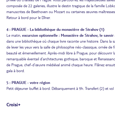
composée de 22 galeries, illustre le destin tragique de la famille Lobk
manuscrites de Beethoven ou Mozart ou certaines œuvres maîtresses 
Retour à bord pour le Dîner.
4 : PRAGUE - La bibliothèque du monastère de Strahov (1)
Le matin,
excursion optionnelle : Monastère de Strahov, le savoir 
dans une bibliothèque où chaque livre raconte une histoire. Dans la sa
de lever les yeux vers la salle de philosophie néo-classique, ornée de
beauté et émerveillement. Après-midi libre à Prague, pour découvrir la
remarquable éventail d’architectures gothique, baroque et Renaissance
de Prague, chef-d’œuvre médiéval animé chaque heure. Flânez ensuite d
gala à bord.
5 : PRAGUE - votre région
Petit déjeuner buffet à bord. Débarquement à 9h. Transfert (2) et vol (
Croisi+