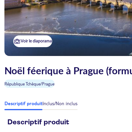
Voir le diaporama
Noël féerique à Prague (formu
République Tchèque
/
Prague
Descriptif produit
Inclus/Non inclus
Descriptif produit