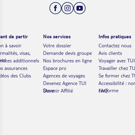
ant de partir
Nos services
Infos pratiques
n à savoir
Votre dossier
Contactez nous
rmalités, visas,
Demande devis groupe
Avis clients
nté
rvices additionnels
Nos brochures en ligne
Voyager avec TUI
s assurances
Espace pro
Travailler chez TU
déos des Clubs
Agences de voyages
Se former chez T
Devenez Agence TUI
Accessibilité : no
Store
conforme
Devenir Affilié
FAQ