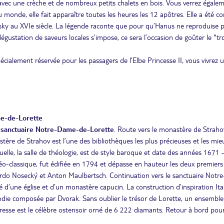
lé, avec une crèche et de nombreux petits chalets en bois. Vous verrez égale
monde, elle fait apparaître toutes les heures les 12 apôtres. Elle a été co
sky au XVIe siècle. La légende raconte que pour qu’Hanus ne reproduise 
égustation de saveurs locales s’impose, ce sera l’occasion de goûter le "tr
pécialement réservée pour les passagers de l’Elbe Princesse II, vous vivrez 
me-de-Lorette
du sanctuaire Notre-Dame-de-Lorette
. Route vers le monastère de Straho
tère de Strahov est l’une des bibliothèques les plus précieuses et les mie
uelle, la salle de théologie, est de style baroque et date des années 1671 
e néo-classique, fut édifiée en 1794 et dépasse en hauteur les deux premiers
ardo Nosecký et Anton Maulbertsch. Continuation vers le sanctuaire Notre
 d’une église et d’un monastère capucin. La construction d’inspiration Ita
odie composée par Dvorak. Sans oublier le trésor de Lorette, un ensemble
îtresse est le célèbre ostensoir orné de 6 222 diamants. Retour à bord pour