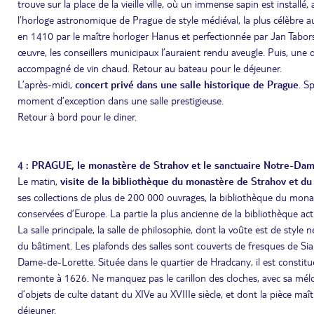
trouve sur la place de la vieille ville, où un immense sapin est instal
l’horloge astronomique de Prague de style médiéval, la plus célèbre au 
en 1410 par le maître horloger Hanus et perfectionnée par Jan Tabor
œuvre, les conseillers municipaux l’auraient rendu aveugle. Puis, une d
accompagné de vin chaud. Retour au bateau pour le déjeuner.
L’après-midi,
concert privé dans une salle historique de Prague
. S
moment d’exception dans une salle prestigieuse.
Retour à bord pour le diner.
4 : PRAGUE, le monastère de Strahov et le sanctuaire Notre-Da
Le matin,
visite de la bibliothèque du monastère de Strahov et 
ses collections de plus de 200 000 ouvrages, la bibliothèque du monas
conservées d’Europe. La partie la plus ancienne de la bibliothèque act
La salle principale, la salle de philosophie, dont la voûte est de styl
du bâtiment. Les plafonds des salles sont couverts de fresques de Si
Dame-de-Lorette. Située dans le quartier de Hradcany, il est constitué
remonte à 1626. Ne manquez pas le carillon des cloches, avec sa mél
d’objets de culte datant du XIVe au XVIIIe siècle, et dont la pièce ma
déjeuner.