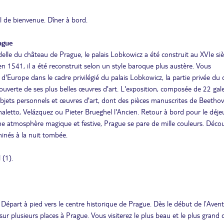
 de bienvenue. Dîner à bord.
ague
elle du château de Prague, le palais Lobkowicz a été construit au XVIe siè
en 1541, il a été reconstruit selon un style baroque plus austère. Vous
e d'Europe dans le cadre privilégié du palais Lobkowicz, la partie privée du
ouverte de ses plus belles œuvres d'art. L'exposition, composée de 22 gale
ts objets personnels et œuvres d'art, dont des pièces manuscrites de Beetho
letto, Velázquez ou Pieter Brueghel l'Ancien. Retour à bord pour le déje
e atmosphère magique et festive, Prague se pare de mille couleurs. Décou
minés à la nuit tombée.
 (1).
. Départ à pied vers le centre historique de Prague. Dès le début de l’Avent
ur plusieurs places à Prague. Vous visiterez le plus beau et le plus grand 