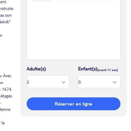
ment
nstruite
pas son
delník"
un
Adulte(s)
Enfant(s)
v. Avec
ux
– 1674.
 étages
-
Réserver en ligne
lienne
 le