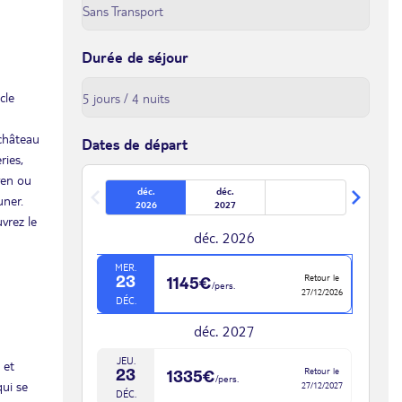
Durée de séjour
cle
 château
Dates de départ
ries,
ven ou
déc.
déc.
uner.
2026
2027
vrez le
déc. 2026
MER.
Retour le
23
1145€
/pers.
27/12/2026
DÉC.
déc. 2027
JEU.
 et
Retour le
23
1335€
/pers.
qui se
27/12/2027
DÉC.