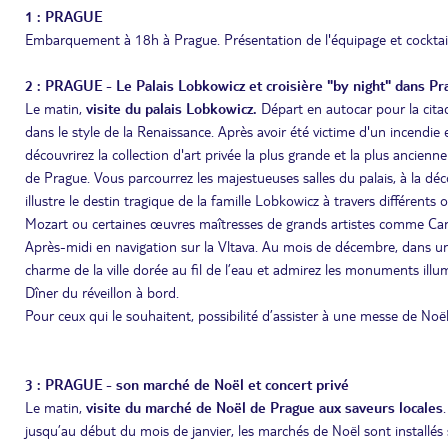
1 : PRAGUE
Embarquement à 18h à Prague. Présentation de l'équipage et cocktail
2 : PRAGUE - Le Palais Lobkowicz et croisière "by night" dans Pr
Le matin,
visite du palais Lobkowicz.
Départ en autocar pour la citad
dans le style de la Renaissance. Après avoir été victime d'un incendie 
découvrirez la collection d'art privée la plus grande et la plus ancienn
de Prague. Vous parcourrez les majestueuses salles du palais, à la déc
illustre le destin tragique de la famille Lobkowicz à travers différen
Mozart ou certaines œuvres maîtresses de grands artistes comme Cana
Après-midi en navigation sur la Vltava. Au mois de décembre, dans un
charme de la ville dorée au fil de l’eau et admirez les monuments illu
Dîner du réveillon à bord.
Pour ceux qui le souhaitent, possibilité d’assister à une messe de Noël
3 : PRAGUE - son marché de Noël et concert privé
Le matin,
visite du marché de Noël de Prague aux saveurs locales
jusqu’au début du mois de janvier, les marchés de Noël sont installés s