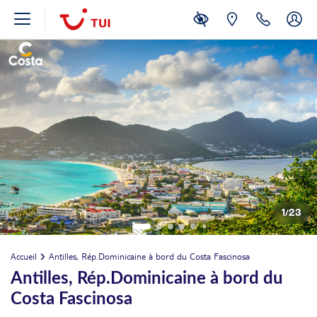
1
/
23
Accueil
Antilles, Rép.Dominicaine à bord du Costa Fascinosa
Antilles, Rép.Dominicaine à bord du
Costa Fascinosa