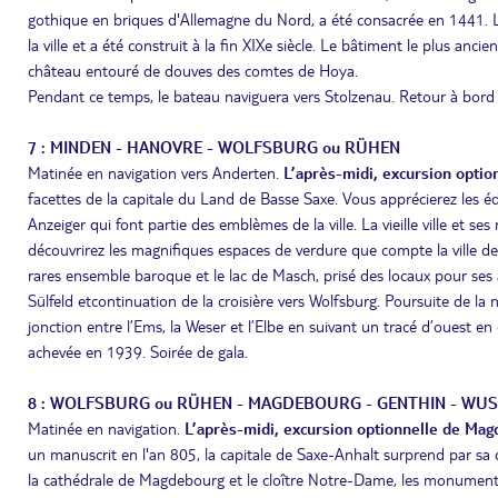
gothique en briques d'Allemagne du Nord, a été consacrée en 1441. Le
la ville et a été construit à la fin XIXe siècle. Le bâtiment le plus anci
château entouré de douves des comtes de Hoya.
Pendant ce temps, le bateau naviguera vers Stolzenau. Retour à bord 
7 : MINDEN - HANOVRE - WOLFSBURG ou RÜHEN
Matinée en navigation vers Anderten.
L’après-midi, excursion opti
facettes de la capitale du Land de Basse Saxe. Vous apprécierez les édif
Anzeiger qui font partie des emblèmes de la ville. La vieille ville et 
découvrirez les magnifiques espaces de verdure que compte la ville de
rares ensemble baroque et le lac de Masch, prisé des locaux pour ses a
Sülfeld etcontinuation de la croisière vers Wolfsburg. Poursuite de la 
jonction entre l’Ems, la Weser et l’Elbe en suivant un tracé d’ouest en
achevée en 1939. Soirée de gala.
8 : WOLFSBURG ou RÜHEN - MAGDEBOURG - GENTHIN - WU
Matinée en navigation.
L’après-midi, excursion optionnelle de Ma
un manuscrit en l'an 805, la capitale de Saxe-Anhalt surprend par sa d
la cathédrale de Magdebourg et le cloître Notre-Dame, les monument