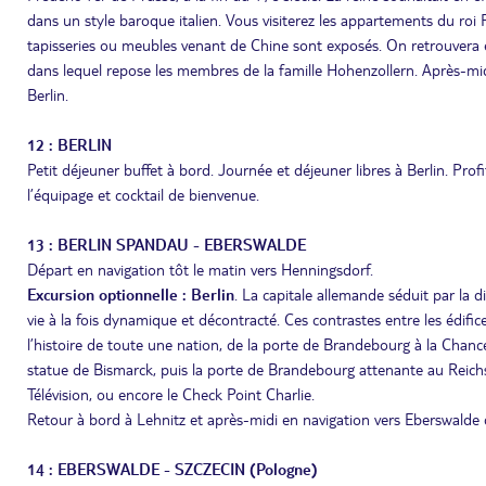
dans un style baroque italien. Vous visiterez les appartements du roi 
tapisseries ou meubles venant de Chine sont exposés. On retrouvera ég
dans lequel repose les membres de la famille Hohenzollern. Après-midi l
Berlin.
12 : BERLIN
Petit déjeuner buffet à bord. Journée et déjeuner libres à Berlin. Prof
l’équipage et cocktail de bienvenue.
13 : BERLIN SPANDAU - EBERSWALDE
Départ en navigation tôt le matin vers Henningsdorf.
Excursion optionnelle : Berlin
. La capitale allemande séduit par la di
vie à la fois dynamique et décontracté. Ces contrastes entre les édifice
l’histoire de toute une nation, de la porte de Brandebourg à la Chancel
statue de Bismarck, puis la porte de Brandebourg attenante au Reichst
Télévision, ou encore le Check Point Charlie.
Retour à bord à Lehnitz et après-midi en navigation vers Eberswalde 
14 : EBERSWALDE - SZCZECIN (Pologne)