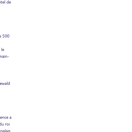
ôtel de
es 500
 le
main-
newald
dence a
du roi
palais