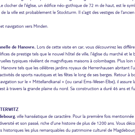
 clocher de l'église, un édifice néo-gothique de 72 m de haut, est le sym
en de la ville est probablement le Stockturm. Il s'agit des vestiges de l'ancien
et navigation vers Minden.
onnelle de Hanovre
.
Lors de cette visite en car, vous découvrirez les différ
ices de prestige tels que le nouvel hôtel de ville, l’église du marché et le 
ses ruelles typiques révèlent de magnifiques maisons à colombages. Plus loin
 Hanovre tels que les célèbres jardins royaux de Herrenhausen abritant l’
ctivités de sports nautiques et les fêtes le long de ses berges. Retour à b
navigation sur le « Mittellandkanal » (ou canal Ems-Weser-Elbe), il assure l
 est à travers la grande plaine du nord. Sa construction a duré 46 ans et f
STERWITZ
gdebourg
, ville hanséatique de caractère. Pour la première fois mentionnée
iversité et son passé, riche d'une histoire de plus de 1200 ans. Vous déco
s historiques les plus remarquables du patrimoine culturel de Magdebour