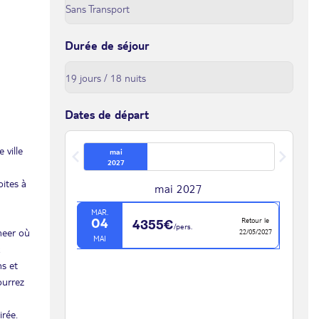
Durée de séjour
Dates de départ
 ville
mai
2027
oites à
mai 2027
n
MAR.
Retour le
04
4355€
/pers.
meer où
22/05/2027
MAI
ns et
ourrez
irée.