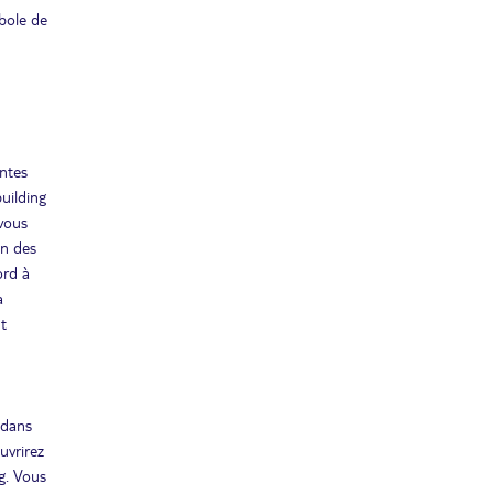
bole de
entes
building
 vous
un des
ord à
a
ut
 dans
uvrirez
g. Vous