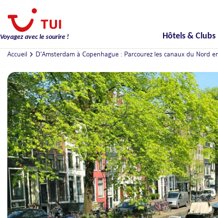
Hôtels & Clubs
Voyagez avec le sourire !
Accueil
D'Amsterdam à Copenhague : Parcourez les canaux du Nord en cro