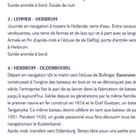
Soirée animée à bord. Escale de nuit.
3 : LEMMER - HERBRUM
Journée en navigation à travers la Hollande, terre d’eau. Entre canaux 
verdoyantes, une terre de fermes et de lacs qui vit à part avec sa langu
Arrivée en fin d’après-midi à l’écluse de de Delfzijl, porte d’entrée 
à Herbrum.
Soirée animée à bord.
4 : HERBRUM - OLDENBOURG
Départ en navigation tôt le matin vers l’écluse de Bollinger.
Excursion 
construisait à l'origine des bateaux en bois et ne se démarquait pas d
siècle, l’entreprise fait le pari de se lancer dans la fabrication de ba
jusqu’à aujourd’hui. Gérée depuis six générations par la même famille
le premier navire en fer construit en 1874 et le Graf Goetzen, un bat
Tanganyika. Ce même bateau devint célèbre en tant que bateau de pa
1951. Pendant 1h30, un guide passionné vous fera découvrir tous les 
navigationsur le Kustenkanal.
Après-midi, transfert vers Oldenburg. Temps libre pour une petite pr