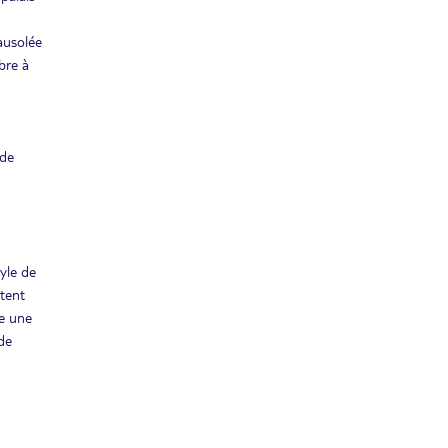
ausolée
bre à
 de
tyle de
ntent
ve une
de