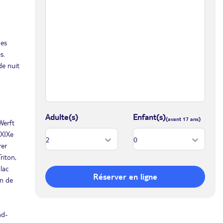
nes
s.
de nuit
Adulte(s)
Enfant(s)
Werft
 XIXe
rer
riton,
lac
Réserver en ligne
en de
nd-