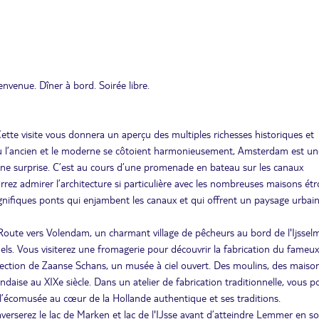
venue. Dîner à bord. Soirée libre.
Cette visite vous donnera un aperçu des multiples richesses historiques et
 où l’ancien et le moderne se côtoient harmonieusement, Amsterdam est une
e une surprise. C’est au cours d’une promenade en bateau sur les canaux
ez admirer l’architecture si particulière avec les nombreuses maisons étr
magnifiques ponts qui enjambent les canaux et qui offrent un paysage urbai
oute vers Volendam, un charmant village de pêcheurs au bord de l'Ijssel
els. Vous visiterez une fromagerie pour découvrir la fabrication du fameux
rection de Zaanse Schans, un musée à ciel ouvert. Des moulins, des maiso
daise au XIXe siècle. Dans un atelier de fabrication traditionnelle, vous p
s l’écomusée au cœur de la Hollande authentique et ses traditions.
erserez le lac de Marken et lac de l'Ĳsse avant d’atteindre Lemmer en so