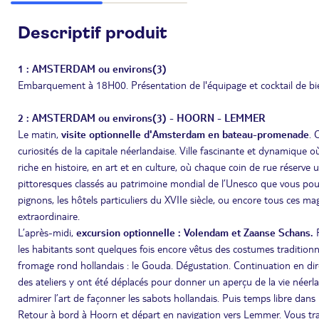
Descriptif produit
1 : AMSTERDAM ou environs(3)
Embarquement à 18H00. Présentation de l'équipage et cocktail de bien
2 : AMSTERDAM ou environs(3) - HOORN - LEMMER
Le matin,
visite optionnelle d'Amsterdam en bateau-promenade
. 
curiosités de la capitale néerlandaise. Ville fascinante et dynamique
riche en histoire, en art et en culture, où chaque coin de rue réserv
pittoresques classés au patrimoine mondial de l’Unesco que vous pourr
pignons, les hôtels particuliers du XVIIe siècle, ou encore tous ces 
extraordinaire.
L’après-midi,
excursion optionnelle : Volendam et Zaanse Schans.
R
les habitants sont quelques fois encore vêtus des costumes traditionn
fromage rond hollandais : le Gouda. Dégustation. Continuation en di
des ateliers y ont été déplacés pour donner un aperçu de la vie néerlan
admirer l’art de façonner les sabots hollandais. Puis temps libre dan
Retour à bord à Hoorn et départ en navigation vers Lemmer. Vous trav