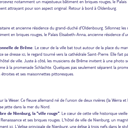
 apercevrez notamment un majestueux bâtiment en briques rouges, le Palais
ment attrayant pour son aspect original. Retour à bord à Oldenburg.
itaire et ancienne résidence du grand-duché d'Oldenbourg. Sillonnez les 
iment en briques rouges, le Palais Elisabeth-Anna, ancienne résidence d’u
ionnelle de Brême
. Le cœur de la ville bat tout autour de la place du ma
 se dresse ici, le regard tourné vers la cathédrale Saint-Pierre. Elle fait p
el de ville. Juste à côté, les musiciens de Brême invitent à une photo s
, mène à la promenade Schlachte. Quelques pas seulement séparent la pro
es étroites et ses maisonnettes pittoresques.
 la Weser. Ce fleuve allemand né de l’union de deux rivières (la Werra et 
se jette dans la mer du Nord.
libre de Nienburg, la "ville rouge"
. Le cœur de cette ville historique vieill
es Renaissance et ses briques rouges. L'hôtel de ville de Nienburg, un magni
nt ici. L'église principale de Nienburg, une église à trois nefs dans le sty