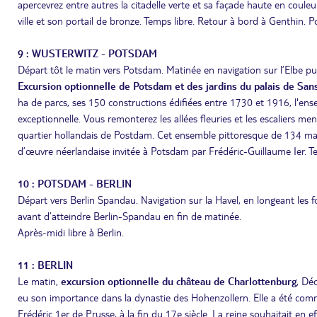
apercevrez entre autres la citadelle verte et sa façade haute en coule
ville et son portail de bronze. Temps libre. Retour à bord à Genthin. P
9 : WUSTERWITZ - POTSDAM
Départ tôt le matin vers Potsdam. Matinée en navigation sur l’Elbe pu
Excursion optionnelle de Potsdam et des jardins du palais de San
ha de parcs, ses 150 constructions édifiées entre 1730 et 1916, l'en
exceptionnelle. Vous remonterez les allées fleuries et les escaliers men
quartier hollandais de Postdam. Cet ensemble pittoresque de 134 mai
d’œuvre néerlandaise invitée à Potsdam par Frédéric-Guillaume Ier. Te
10 : POTSDAM - BERLIN
Départ vers Berlin Spandau. Navigation sur la Havel, en longeant les f
avant d’atteindre Berlin-Spandau en fin de matinée.
Après-midi libre à Berlin.
11 : BERLIN
Le matin,
excursion optionnelle du château de Charlottenburg
, Dé
eu son importance dans la dynastie des Hohenzollern. Elle a été co
Frédéric 1er de Prusse, à la fin du 17e siècle. La reine souhaitait en e