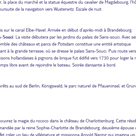
ur, la place du marché et la statue équestre du cavalier de Magdebourg, l’h
oursuite de la navigation vers Wusterwitz. Escale de nuit.
is sur le canal Elbe-Havel. Arrivée en début d’après-midi à Brandebourg.
s-Souci
. La visite débutera par les jardins du palais de Sans-souci. Avec s
semble des châteaux et parcs de Potsdam constitue une entité artistique
ant à la grande terrasse, où se dresse le palais Sans-Souci. Puis route vers
sons hollandaises à pignons de brique fut édifié vers 1730 pour loger la 
mps libre avant de rejoindre le bateau. Soirée dansante à bord.
orêts au sud de Berlin, Königswald, le parc naturel de Pfaueninsel, et Gru
couvrez la magie du rococo dans le château de Charlottenburg. Cette rési
mmandée par la reine Sophie-Charlotte de Brandebourg, deuxième épouse 
ffet créer un lieu de villégiature et missionna Arnold Nering qui imagina un 