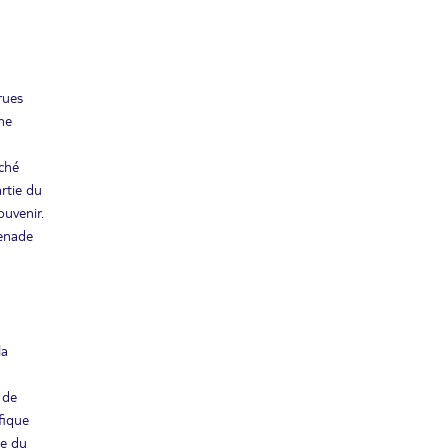
rues
ne
rché
artie du
ouvenir.
menade
la
e de
fique
le du