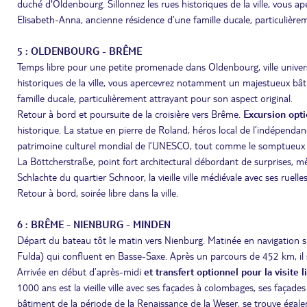
duché d'Oldenbourg. Sillonnez les rues historiques de la ville, vous
Elisabeth-Anna, ancienne résidence d’une famille ducale, particulière
5 : OLDENBOURG - BRÊME
Temps libre pour une petite promenade dans Oldenbourg, ville univers
historiques de la ville, vous apercevrez notamment un majestueux bât
famille ducale, particulièrement attrayant pour son aspect original.
Retour à bord et poursuite de la croisière vers Brême.
Excursion opt
historique. La statue en pierre de Roland, héros local de l’indépendance
patrimoine culturel mondial de l’UNESCO, tout comme le somptueux hôt
La Böttcherstraße, point fort architectural débordant de surprises
Schlachte du quartier Schnoor, la vieille ville médiévale avec ses ruell
Retour à bord, soirée libre dans la ville.
6 : BRÊME - NIENBURG - MINDEN
Départ du bateau tôt le matin vers Nienburg. Matinée en navigation sur
Fulda) qui confluent en Basse-Saxe. Après un parcours de 452 km, il 
Arrivée en début d’après-midi
et transfert optionnel pour la visite 
1000 ans est la vieille ville avec ses façades à colombages, ses façad
bâtiment de la période de la Renaissance de la Weser, se trouve égaleme