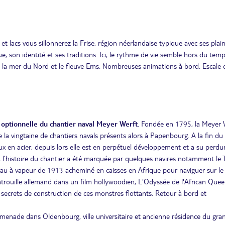
et lacs vous sillonnerez la Frise, région néerlandaise typique avec ses plai
e, son identité et ses traditions. Ici, le rythme de vie semble hors du temp
vers la mer du Nord et le fleuve Ems. Nombreuses animations à bord. Escale 
optionnelle du chantier naval Meyer Werft
. Fondée en 1795, la Meyer 
e la vingtaine de chantiers navals présents alors à Papenbourg. A la fin du
teaux en acier, depuis lors elle est en perpétuel développement et a su perdu
, l’histoire du chantier a été marquée par quelques navires notamment le T
eau à vapeur de 1913 acheminé en caisses en Afrique pour naviguer sur le 
trouille allemand dans un film hollywoodien, L'Odyssée de l'African Que
secrets de construction de ces monstres flottants. Retour à bord et
omenade dans Oldenbourg, ville universitaire et ancienne résidence du gra