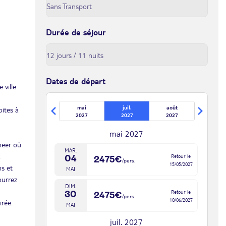
Durée de séjour
Dates de départ
 ville
mai
juil.
août
oites à
2027
2027
2027
n
mai 2027
meer où
MAR.
Retour le
04
2475€
/pers.
15/05/2027
ns et
MAI
ourrez
DIM.
Retour le
30
2475€
/pers.
10/06/2027
irée.
MAI
juil. 2027