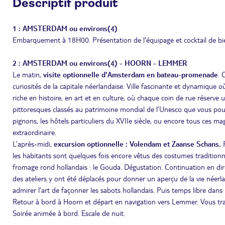
Descriptif produit
1 : AMSTERDAM ou environs(4)
Embarquement à 18H00. Présentation de l'équipage et cocktail de bien
2 : AMSTERDAM ou environs(4) - HOORN - LEMMER
Le matin,
visite optionnelle d'Amsterdam en bateau-promenade
. 
curiosités de la capitale néerlandaise. Ville fascinante et dynamique
riche en histoire, en art et en culture, où chaque coin de rue réserv
pittoresques classés au patrimoine mondial de l’Unesco que vous pourr
pignons, les hôtels particuliers du XVIIe siècle, ou encore tous ces 
extraordinaire.
L’après-midi,
excursion optionnelle : Volendam et Zaanse Schans.
R
les habitants sont quelques fois encore vêtus des costumes traditionn
fromage rond hollandais : le Gouda. Dégustation. Continuation en di
des ateliers y ont été déplacés pour donner un aperçu de la vie néerlan
admirer l’art de façonner les sabots hollandais. Puis temps libre dan
Retour à bord à Hoorn et départ en navigation vers Lemmer. Vous trav
Soirée animée à bord. Escale de nuit.