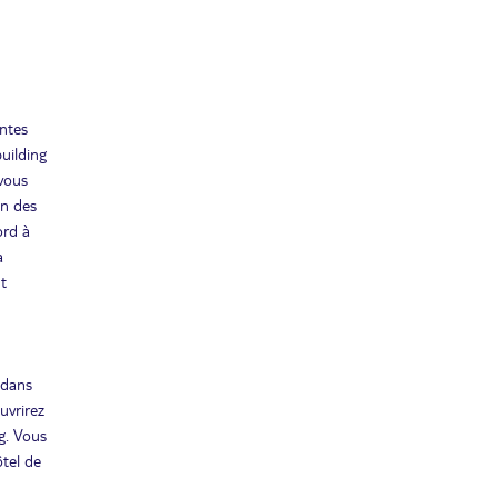
entes
building
 vous
un des
ord à
a
ut
 dans
uvrirez
g. Vous
ôtel de