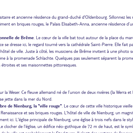
itaire et ancienne résidence du grand-duché d'Oldenbourg. Sillonnez les 
iment en briques rouges, le Palais Elisabeth-Anna, ancienne résidence d’u
ionnelle de Brême
. Le cœur de la ville bat tout autour de la place du ma
 se dresse ici, le regard tourné vers la cathédrale Saint-Pierre. Elle fait p
el de ville. Juste à côté, les musiciens de Brême invitent à une photo s
, mène à la promenade Schlachte. Quelques pas seulement séparent la pro
es étroites et ses maisonnettes pittoresques.
 la Weser. Ce fleuve allemand né de l’union de deux rivières (la Werra et 
se jette dans la mer du Nord.
libre de Nienburg, la "ville rouge"
. Le cœur de cette ville historique vieill
es Renaissance et ses briques rouges. L'hôtel de ville de Nienburg, un magni
nt ici. L'église principale de Nienburg, une église à trois nefs dans le sty
 clocher de l'église, un édifice néo-gothique de 72 m de haut, est le sym