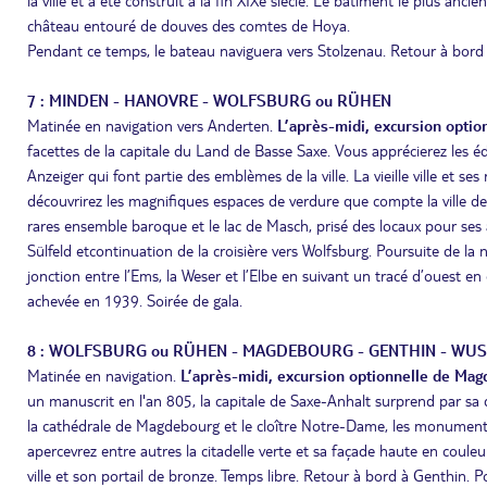
la ville et a été construit à la fin XIXe siècle. Le bâtiment le plus anci
château entouré de douves des comtes de Hoya.
Pendant ce temps, le bateau naviguera vers Stolzenau. Retour à bord 
7 : MINDEN - HANOVRE - WOLFSBURG ou RÜHEN
Matinée en navigation vers Anderten.
L’après-midi, excursion opti
facettes de la capitale du Land de Basse Saxe. Vous apprécierez les édif
Anzeiger qui font partie des emblèmes de la ville. La vieille ville et 
découvrirez les magnifiques espaces de verdure que compte la ville de
rares ensemble baroque et le lac de Masch, prisé des locaux pour ses a
Sülfeld etcontinuation de la croisière vers Wolfsburg. Poursuite de la 
jonction entre l’Ems, la Weser et l’Elbe en suivant un tracé d’ouest en
achevée en 1939. Soirée de gala.
8 : WOLFSBURG ou RÜHEN - MAGDEBOURG - GENTHIN - WU
Matinée en navigation.
L’après-midi, excursion optionnelle de Ma
un manuscrit en l'an 805, la capitale de Saxe-Anhalt surprend par sa d
la cathédrale de Magdebourg et le cloître Notre-Dame, les monument
apercevrez entre autres la citadelle verte et sa façade haute en coule
ville et son portail de bronze. Temps libre. Retour à bord à Genthin. P