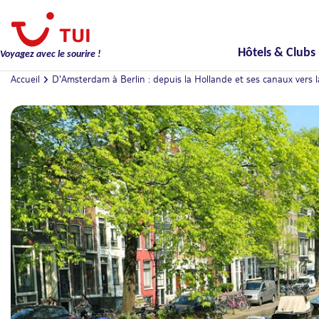
Hôtels & Clubs
Voyagez avec le sourire !
Accueil
D'Amsterdam à Berlin : depuis la Hollande et ses canaux vers l