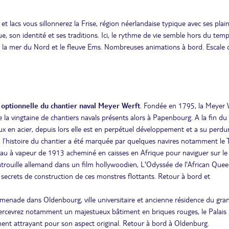
et lacs vous sillonnerez la Frise, région néerlandaise typique avec ses plai
e, son identité et ses traditions. Ici, le rythme de vie semble hors du temp
vers la mer du Nord et le fleuve Ems. Nombreuses animations à bord. Escale 
optionnelle du chantier naval Meyer Werft
. Fondée en 1795, la Meyer 
e la vingtaine de chantiers navals présents alors à Papenbourg. A la fin du
teaux en acier, depuis lors elle est en perpétuel développement et a su perdu
, l’histoire du chantier a été marquée par quelques navires notamment le T
eau à vapeur de 1913 acheminé en caisses en Afrique pour naviguer sur le 
trouille allemand dans un film hollywoodien, L'Odyssée de l'African Que
secrets de construction de ces monstres flottants. Retour à bord et
omenade dans Oldenbourg, ville universitaire et ancienne résidence du gra
 apercevrez notamment un majestueux bâtiment en briques rouges, le Palais
ment attrayant pour son aspect original. Retour à bord à Oldenburg.