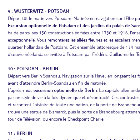
9 : WUSTERWITZ - POTSDAM
Départ tôt le matin vers Potsdam. Matinée en navigation sur l’Elbe pu
Excursion optionnelle de Potsdam et des jardins du palais de San
ha de parcs, ses 150 constructions édifiées entre 1730 et 1916, l'en
exceptionnelle. Vous remonterez les allées fleuries et les escaliers men
quartier hollandais de Postdam. Cet ensemble pittoresque de 134 mai
d’œuvre néerlandaise invitée à Potsdam par Frédéric-Guillaume Ier. Te
10 : POTSDAM - BERLIN
Départ vers Berlin Spandau. Navigation sur la Havel, en longeant les f
avant d’atteindre Berlin-Spandau en fin de matinée.
L’après-midi,
excursion optionnelle de Berlin
. La capitale allemande 
par un style de vie à la fois dynamique et décontracté. Ces contrastes e
et racontent l’histoire de toute une nation, de la porte de Brandebourg
trouve une statue de Bismarck, puis la porte de Brandebourg attenante
tour de Télévision, ou encore le Checkpoint Charlie.
11 : BERLIN