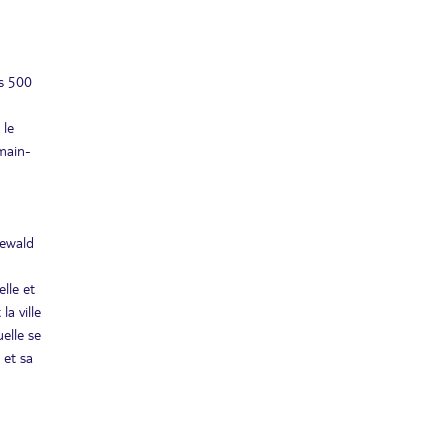
es 500
 le
main-
newald
elle et
la ville
elle se
 et sa