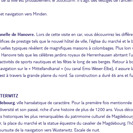
en de la ville est probablement le Stockturm. Il s'agit des vestiges de l'ancien
et navigation vers Minden.
onnelle de Hanovre
.
Lors de cette visite en car, vous découvrirez les différ
ices de prestige tels que le nouvel hôtel de ville, l’église du marché et le 
ses ruelles typiques révèlent de magnifiques maisons à colombages. Plus loin
 Hanovre tels que les célèbres jardins royaux de Herrenhausen abritant l’
ctivités de sports nautiques et les fêtes le long de ses berges. Retour à b
navigation sur le « Mittellandkanal » (ou canal Ems-Weser-Elbe), il assure l
 est à travers la grande plaine du nord. Sa construction a duré 46 ans et f
STERWITZ
gdebourg
, ville hanséatique de caractère. Pour la première fois mentionnée
iversité et son passé, riche d'une histoire de plus de 1200 ans. Vous déco
s historiques les plus remarquables du patrimoine culturel de Magdebour
ur, la place du marché et la statue équestre du cavalier de Magdebourg, l’h
oursuite de la navigation vers Wusterwitz. Escale de nuit.