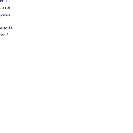
dence a
du roi
palais
ausolée
bre à