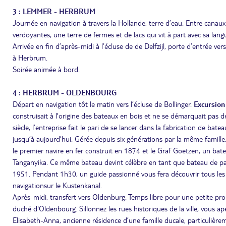
3 : LEMMER - HERBRUM
Journée en navigation à travers la Hollande, terre d’eau. Entre canaux 
verdoyantes, une terre de fermes et de lacs qui vit à part avec sa langu
Arrivée en fin d’après-midi à l’écluse de de Delfzijl, porte d’entrée 
à Herbrum.
Soirée animée à bord.
4 : HERBRUM - OLDENBOURG
Départ en navigation tôt le matin vers l’écluse de Bollinger.
Excursion 
construisait à l'origine des bateaux en bois et ne se démarquait pas d
siècle, l’entreprise fait le pari de se lancer dans la fabrication de ba
jusqu’à aujourd’hui. Gérée depuis six générations par la même famille
le premier navire en fer construit en 1874 et le Graf Goetzen, un bat
Tanganyika. Ce même bateau devint célèbre en tant que bateau de pa
1951. Pendant 1h30, un guide passionné vous fera découvrir tous les 
navigationsur le Kustenkanal.
Après-midi, transfert vers Oldenburg. Temps libre pour une petite pr
duché d'Oldenbourg. Sillonnez les rues historiques de la ville, vous
Elisabeth-Anna, ancienne résidence d’une famille ducale, particulière