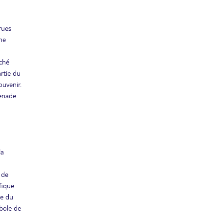
rues
ne
rché
artie du
ouvenir.
menade
la
e de
fique
le du
bole de