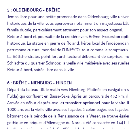
5 : OLDENBOURG - BRÊME
Temps libre pour une petite promenade dans Oldenbourg, ville univers
historiques de la ville, vous apercevrez notamment un majestueux bât
famille ducale, particulièrement attrayant pour son aspect original.
Retour à bord et poursuite de la croisière vers Brême.
Excursion opt
historique. La statue en pierre de Roland, héros local de l’indépendance
patrimoine culturel mondial de l’UNESCO, tout comme le somptueux hôt
La Böttcherstraße, point fort architectural débordant de surprises
Schlachte du quartier Schnoor, la vieille ville médiévale avec ses ruell
Retour à bord, soirée libre dans la ville.
6 : BRÊME - NIENBURG - MINDEN
Départ du bateau tôt le matin vers Nienburg. Matinée en navigation sur
Fulda) qui confluent en Basse-Saxe. Après un parcours de 452 km, il 
Arrivée en début d’après-midi
et transfert optionnel pour la visite 
1000 ans est la vieille ville avec ses façades à colombages, ses façad
bâtiment de la période de la Renaissance de la Weser, se trouve égaleme
gothique en briques d'Allemagne du Nord, a été consacrée en 1441. Le