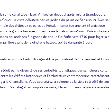
is sur le canal Elbe-Havel. Arrivée en début d’après-midi à Brandebourg.
s-Souci
. La visite débutera par les jardins du palais de Sans-souci. Avec s
semble des châteaux et parcs de Potsdam constitue une entité artistique
ant à la grande terrasse, où se dresse le palais Sans-Souci. Puis route vers
sons hollandaises à pignons de brique fut édifié vers 1730 pour loger la 
mps libre avant de rejoindre le bateau. Soirée dansante à bord.
orêts au sud de Berlin, Königswald, le parc naturel de Pfaueninsel, et Gru
séduit par la diversité de ses curiosités touristiques, par sa richesse cultur
ntre les édifices historiques et l’architecture contemporaine caractérisent 
 à la Chancellerie. Vous apercevrez la colonne de la victoire à côté de laqu
 au Reichstag et sa coupole de verre, l’île aux musées, la place Alexandre