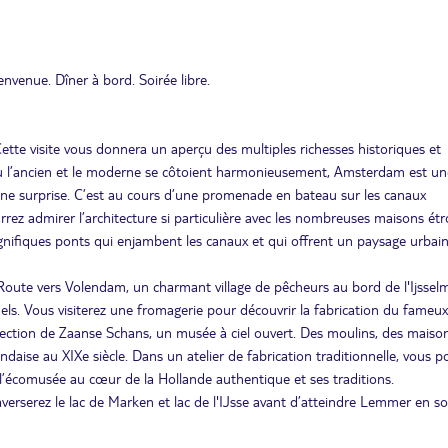
venue. Dîner à bord. Soirée libre.
Cette visite vous donnera un aperçu des multiples richesses historiques et
 où l’ancien et le moderne se côtoient harmonieusement, Amsterdam est une
e une surprise. C’est au cours d’une promenade en bateau sur les canaux
ez admirer l’architecture si particulière avec les nombreuses maisons étr
magnifiques ponts qui enjambent les canaux et qui offrent un paysage urbai
oute vers Volendam, un charmant village de pêcheurs au bord de l'Ijssel
els. Vous visiterez une fromagerie pour découvrir la fabrication du fameux
rection de Zaanse Schans, un musée à ciel ouvert. Des moulins, des maiso
daise au XIXe siècle. Dans un atelier de fabrication traditionnelle, vous p
s l’écomusée au cœur de la Hollande authentique et ses traditions.
erserez le lac de Marken et lac de l'Ĳsse avant d’atteindre Lemmer en so