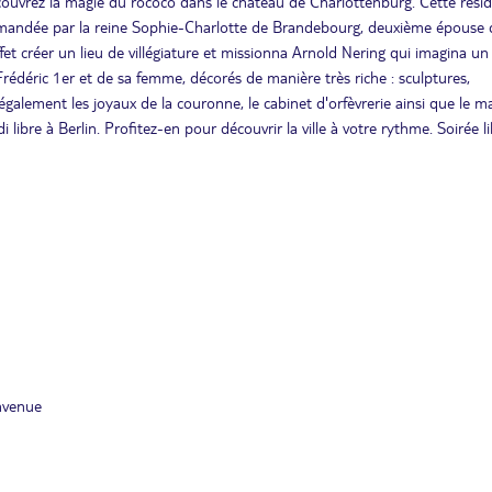
couvrez la magie du rococo dans le château de Charlottenburg. Cette rési
mmandée par la reine Sophie-Charlotte de Brandebourg, deuxième épouse 
ffet créer un lieu de villégiature et missionna Arnold Nering qui imagina un 
Frédéric 1er et de sa femme, décorés de manière très riche : sculptures,
alement les joyaux de la couronne, le cabinet d'orfèvrerie ainsi que le m
ibre à Berlin. Profitez-en pour découvrir la ville à votre rythme. Soirée li
nvenue