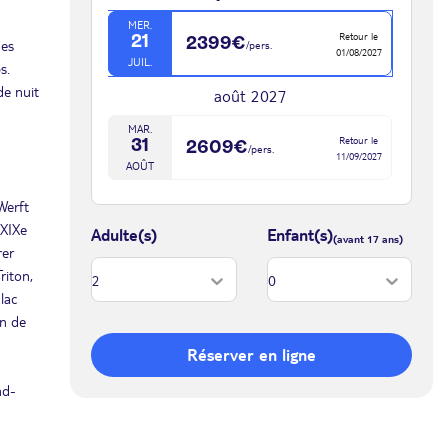
MER.
Retour le
21
2399€
nes
/pers.
01/08/2027
JUIL.
s.
de nuit
août 2027
MAR.
Retour le
31
2609€
/pers.
11/09/2027
AOÛT
Werft
 XIXe
Adulte(s)
Enfant(s)
rer
riton,
lac
en de
Réserver en ligne
nd-