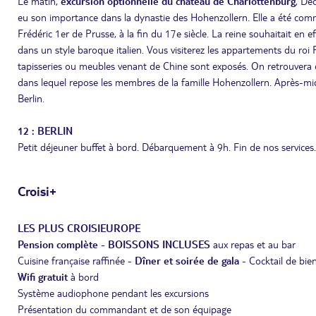
Le matin,
excursion optionnelle du château de Charlottenburg
, Dé
eu son importance dans la dynastie des Hohenzollern. Elle a été co
Frédéric 1er de Prusse, à la fin du 17e siècle. La reine souhaitait en e
dans un style baroque italien. Vous visiterez les appartements du roi 
tapisseries ou meubles venant de Chine sont exposés. On retrouvera ég
dans lequel repose les membres de la famille Hohenzollern. Après-midi l
Berlin.
12 : BERLIN
Petit déjeuner buffet à bord. Débarquement à 9h. Fin de nos services.
Croisi+
LES PLUS CROISIEUROPE
Pension complète - BOISSONS INCLUSES
aux repas et au bar
Cuisine française raffinée -
Dîner et soirée de gala
- Cocktail de bie
Wifi gratuit
à bord
Système audiophone pendant les excursions
Présentation du commandant et de son équipage